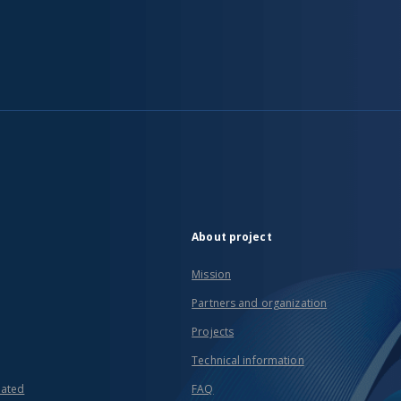
About project
Mission
Partners and organization
Projects
Technical information
eated
FAQ