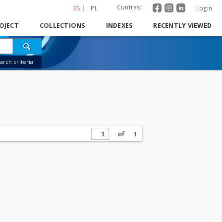
Contrast
EN
PL
Login
OJECT
COLLECTIONS
INDEXES
RECENTLY VIEWED
rch criteria
of
1