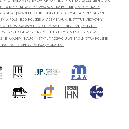
NSTYTUT BADAŃ SYSTEMOWYCH PAN
;
INSTYTUT BADAWCZY LEŚNICTWA
;
UT BOTANIKI IM. WŁADYSŁAWA SZAFERA POLSKIEJ AKADEMII NAUK
;
I POLSKIEJ AKADEMII NAUK
;
INSTYTUT FILOZOFII I SOCJOLOGII PAN
;
ĘZYKA POLSKIEGO POLSKIEJ AKADEMII NAUK
;
INSTYTUT MEDYCYNY
YTUT PODSTAWOWYCH PROBLEMÓW TECHNIKI PAN
;
INSTYTUT
ADAWCZA ŁUKASIEWICZ - INSTYTUT TECHNOLOGII MATERIAŁÓW
KIEJ AKADEMII NAUK
;
INSTYTUT ROZWOJU WSI I ROLNICTWA POLSKIEJ
CHNOLOGII BEZPIECZEŃSTWA „MORATEX”
;