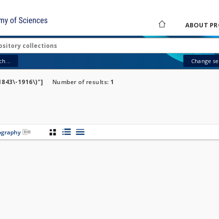
ABOUT PR
h...
Change sea
1843\-1916\)"]
Number of results:
1
iography