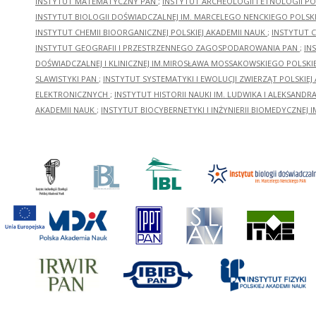
INSTYTUT MATEMATYCZNY PAN
;
INSTYTUT ARCHEOLOGII I ETNOLOGII PO
INSTYTUT BIOLOGII DOŚWIADCZALNEJ IM. MARCELEGO NENCKIEGO POLSKI
INSTYTUT CHEMII BIOORGANICZNEJ POLSKIEJ AKADEMII NAUK
;
INSTYTUT C
INSTYTUT GEOGRAFII I PRZESTRZENNEGO ZAGOSPODAROWANIA PAN
;
IN
DOŚWIADCZALNEJ I KLINICZNEJ IM.MIROSŁAWA MOSSAKOWSKIEGO POLSKI
SLAWISTYKI PAN
;
INSTYTUT SYSTEMATYKI I EWOLUCJI ZWIERZĄT POLSKIEJ
ELEKTRONICZNYCH
;
INSTYTUT HISTORII NAUKI IM. LUDWIKA I ALEKSAND
AKADEMII NAUK
;
INSTYTUT BIOCYBERNETYKI I INŻYNIERII BIOMEDYCZNEJ I