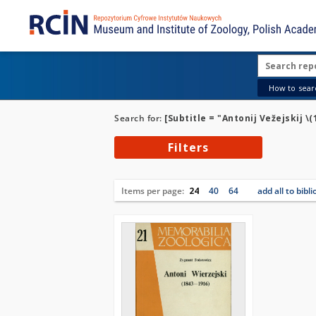
How to searc
Search for:
[Subtitle = "Antonij Vežejskij \(
Filters
Items per page:
24
40
64
add all to bibl