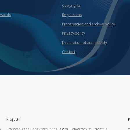
Copyrights
ywords
Regulations
Preservation and archive policy
Privacy policy
Declaration of accessibility
Contact
Project II
P
y
Project "Open Resources in the Digital Repository of Scientific
W