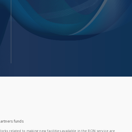
artners funds
orks related to making new facilities available in the RCIN service are