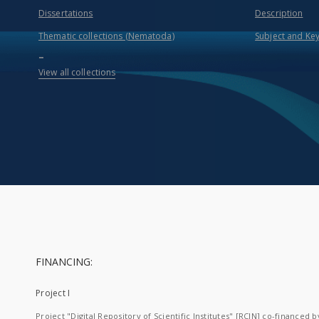
Dissertations
Description
Thematic collections (Nematoda)
Subject and Ke
...
View all collections
FINANCING:
Project I
Project "Digital Repository of Scientific Institutes" [RCIN] co-financed b