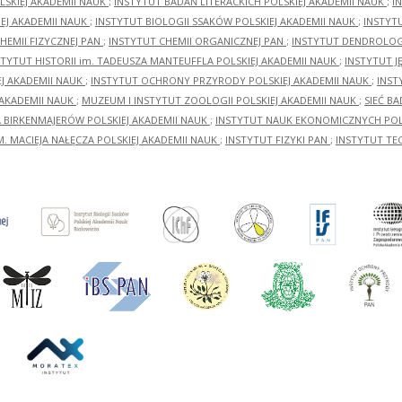
LSKIEJ AKADEMII NAUK
;
INSTYTUT BADAŃ LITERACKICH POLSKIEJ AKADEMII NAUK
;
I
EJ AKADEMII NAUK
;
INSTYTUT BIOLOGII SSAKÓW POLSKIEJ AKADEMII NAUK
;
INSTYT
HEMII FIZYCZNEJ PAN
;
INSTYTUT CHEMII ORGANICZNEJ PAN
;
INSTYTUT DENDROLOGI
STYTUT HISTORII im. TADEUSZA MANTEUFFLA POLSKIEJ AKADEMII NAUK
;
INSTYTUT J
EJ AKADEMII NAUK
;
INSTYTUT OCHRONY PRZYRODY POLSKIEJ AKADEMII NAUK
;
INST
 AKADEMII NAUK
;
MUZEUM I INSTYTUT ZOOLOGII POLSKIEJ AKADEMII NAUK
;
SIEĆ B
RA BIRKENMAJERÓW POLSKIEJ AKADEMII NAUK
;
INSTYTUT NAUK EKONOMICZNYCH POLS
M. MACIEJA NAŁĘCZA POLSKIEJ AKADEMII NAUK
;
INSTYTUT FIZYKI PAN
;
INSTYTUT TE