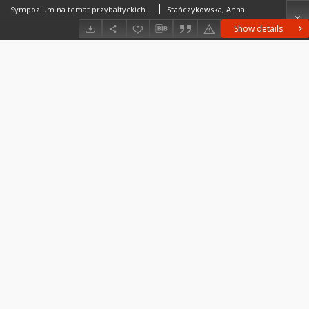
Sympozjum na temat przybałtyckich wód słonawych (Gdynia, 6-7 V 1968 r.)
Stańczykowska, Anna
Show details