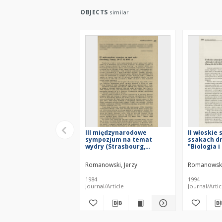
OBJECTS
similar
III międzynarodowe
II włoskie
sympozjum na temat
ssakach d
wydry (Strasbourg,
"Biologia 
Francja, 24-27 XI 1983 r.)
łasicowaty
X 1993 r.)
Romanowski, Jerzy
Romanowski,
1984
1994
Journal/Article
Journal/Artic