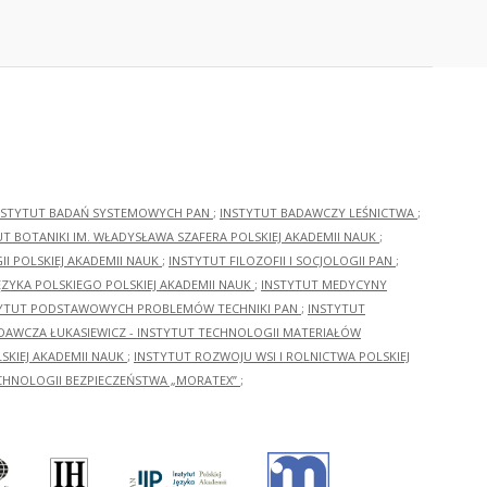
NSTYTUT BADAŃ SYSTEMOWYCH PAN
;
INSTYTUT BADAWCZY LEŚNICTWA
;
UT BOTANIKI IM. WŁADYSŁAWA SZAFERA POLSKIEJ AKADEMII NAUK
;
I POLSKIEJ AKADEMII NAUK
;
INSTYTUT FILOZOFII I SOCJOLOGII PAN
;
ĘZYKA POLSKIEGO POLSKIEJ AKADEMII NAUK
;
INSTYTUT MEDYCYNY
YTUT PODSTAWOWYCH PROBLEMÓW TECHNIKI PAN
;
INSTYTUT
ADAWCZA ŁUKASIEWICZ - INSTYTUT TECHNOLOGII MATERIAŁÓW
KIEJ AKADEMII NAUK
;
INSTYTUT ROZWOJU WSI I ROLNICTWA POLSKIEJ
CHNOLOGII BEZPIECZEŃSTWA „MORATEX”
;