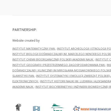
PARTNERSHIP:
Website created by
INSTYTUT MATEMATYCZNY PAN
;
INSTYTUT ARCHEOLOGII I ETNOLOGII PO
INSTYTUT BIOLOGII DOŚWIADCZALNEJ IM. MARCELEGO NENCKIEGO POLSKI
INSTYTUT CHEMII BIOORGANICZNEJ POLSKIEJ AKADEMII NAUK
;
INSTYTUT C
INSTYTUT GEOGRAFII I PRZESTRZENNEGO ZAGOSPODAROWANIA PAN
;
IN
DOŚWIADCZALNEJ I KLINICZNEJ IM.MIROSŁAWA MOSSAKOWSKIEGO POLSKI
SLAWISTYKI PAN
;
INSTYTUT SYSTEMATYKI I EWOLUCJI ZWIERZĄT POLSKIEJ
ELEKTRONICZNYCH
;
INSTYTUT HISTORII NAUKI IM. LUDWIKA I ALEKSAND
AKADEMII NAUK
;
INSTYTUT BIOCYBERNETYKI I INŻYNIERII BIOMEDYCZNEJ I