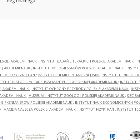
LSKIEJ AKADEMII NAUK
;
INSTYTUT BADAŃ LITERACKICH POLSKIEJ AKADEMII NAUK
;
I
EJ AKADEMII NAUK
;
INSTYTUT BIOLOGII SSAKÓW POLSKIEJ AKADEMII NAUK
;
INSTYT
HEMII FIZYCZNEJ PAN
;
INSTYTUT CHEMII ORGANICZNEJ PAN
;
INSTYTUT DENDROLOGI
STYTUT HISTORII im. TADEUSZA MANTEUFFLA POLSKIEJ AKADEMII NAUK
;
INSTYTUT J
EJ AKADEMII NAUK
;
INSTYTUT OCHRONY PRZYRODY POLSKIEJ AKADEMII NAUK
;
INST
 AKADEMII NAUK
;
MUZEUM I INSTYTUT ZOOLOGII POLSKIEJ AKADEMII NAUK
;
SIEĆ B
RA BIRKENMAJERÓW POLSKIEJ AKADEMII NAUK
;
INSTYTUT NAUK EKONOMICZNYCH POLS
M. MACIEJA NAŁĘCZA POLSKIEJ AKADEMII NAUK
;
INSTYTUT FIZYKI PAN
;
INSTYTUT TE