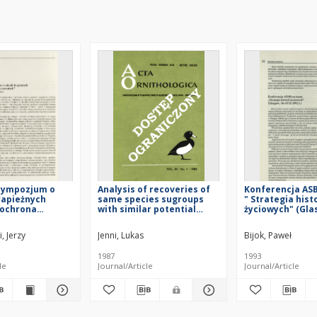
 sympozjum o
Analysis of recoveries of
Konferencja AS
rapieżnych
same species sugroups
" Strategia histo
i ochrona
with similar potential
życiowych" (Gla
ch" (Pavia, 20-22
recovery rates
IX 1992 r.)
 Jerzy
Jenni, Lukas
Bijok, Paweł
1987
1993
le
Journal/Article
Journal/Article