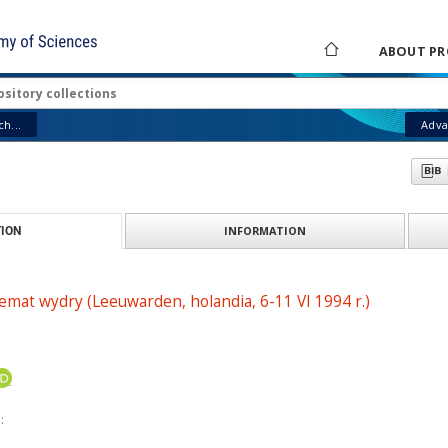
ABOUT PR
h...
Adva
INFORMATION
ION
mat wydry (Leeuwarden, holandia, 6-11 VI 1994 r.)
: