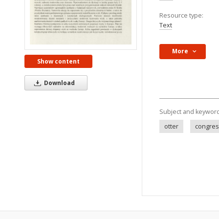
Resource type:
Text
More
Show content
Download
Subject and keywor
otter
congre