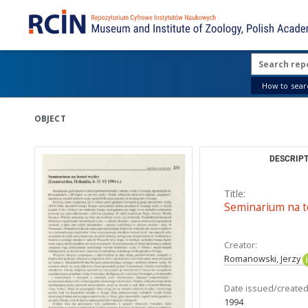
How to searc
OBJECT
DESCRIPT
Title:
Seminarium na te
Creator:
Romanowski, Jerzy
Date issued/created
1994