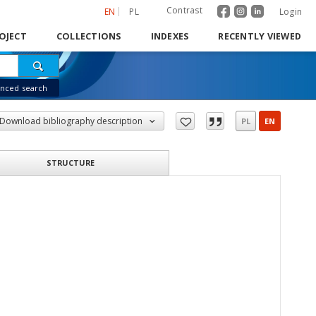
Contrast
EN
PL
Login
OJECT
COLLECTIONS
INDEXES
RECENTLY VIEWED
nced search
Download bibliography description
PL
EN
STRUCTURE