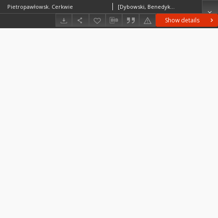
Pietropawłowsk. Cerkwie
[Dybowski, Benedykt (1833-1930)] ?
Show details