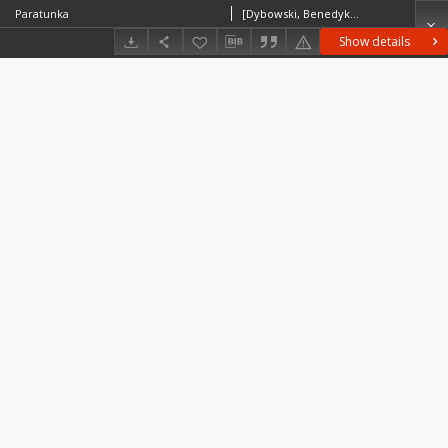
Paratunka
[Dybowski, Benedykt (1833-1930)] ?
Show details