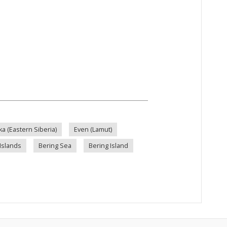
a (Eastern Siberia)
Even (Lamut)
Islands
Bering Sea
Bering Island