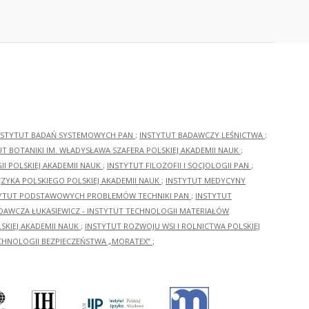
NSTYTUT BADAŃ SYSTEMOWYCH PAN
;
INSTYTUT BADAWCZY LEŚNICTWA
;
UT BOTANIKI IM. WŁADYSŁAWA SZAFERA POLSKIEJ AKADEMII NAUK
;
I POLSKIEJ AKADEMII NAUK
;
INSTYTUT FILOZOFII I SOCJOLOGII PAN
;
ĘZYKA POLSKIEGO POLSKIEJ AKADEMII NAUK
;
INSTYTUT MEDYCYNY
YTUT PODSTAWOWYCH PROBLEMÓW TECHNIKI PAN
;
INSTYTUT
ADAWCZA ŁUKASIEWICZ - INSTYTUT TECHNOLOGII MATERIAŁÓW
KIEJ AKADEMII NAUK
;
INSTYTUT ROZWOJU WSI I ROLNICTWA POLSKIEJ
CHNOLOGII BEZPIECZEŃSTWA „MORATEX”
;