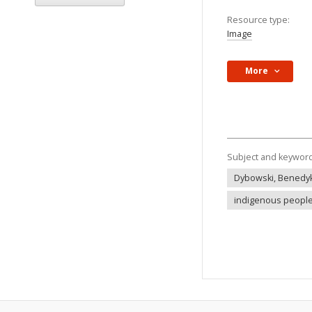
Resource type:
Image
More
Subject and keywor
Dybowski, Benedyk
indigenous peopl