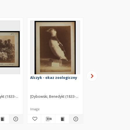
Alczyk - okaz zoologiczny
Głowa morsa - ekspo
zoologiczny
kt (1833-1930)] ?
[Dybowski, Benedykt (1833-1930)] ?
[Dybowski, Benedykt (18
Image
Image