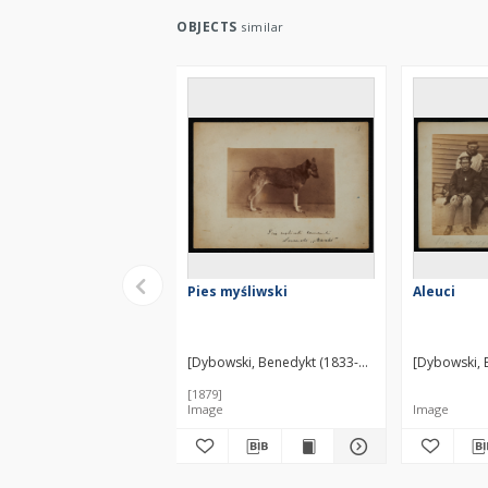
OBJECTS
similar
Pies myśliwski
Aleuci
[Dybowski, Benedykt (1833-1930)] ?
[Dybowski, 
[1879]
Image
Image