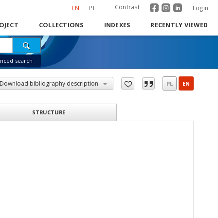
Contrast
EN
PL
Login
OJECT
COLLECTIONS
INDEXES
RECENTLY VIEWED
nced search
Download bibliography description
PL
EN
STRUCTURE