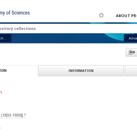
ABOUT PR
h...
Adva
INFORMATION
ION
h
(1833-1930)] ?
: