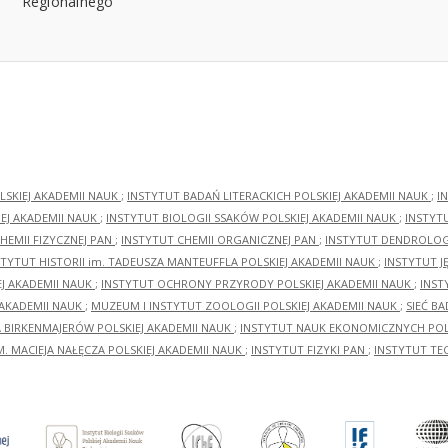
LSKIEJ AKADEMII NAUK
;
INSTYTUT BADAŃ LITERACKICH POLSKIEJ AKADEMII NAUK
;
I
EJ AKADEMII NAUK
;
INSTYTUT BIOLOGII SSAKÓW POLSKIEJ AKADEMII NAUK
;
INSTYT
HEMII FIZYCZNEJ PAN
;
INSTYTUT CHEMII ORGANICZNEJ PAN
;
INSTYTUT DENDROLOGI
STYTUT HISTORII im. TADEUSZA MANTEUFFLA POLSKIEJ AKADEMII NAUK
;
INSTYTUT J
EJ AKADEMII NAUK
;
INSTYTUT OCHRONY PRZYRODY POLSKIEJ AKADEMII NAUK
;
INST
 AKADEMII NAUK
;
MUZEUM I INSTYTUT ZOOLOGII POLSKIEJ AKADEMII NAUK
;
SIEĆ B
RA BIRKENMAJERÓW POLSKIEJ AKADEMII NAUK
;
INSTYTUT NAUK EKONOMICZNYCH POLS
M. MACIEJA NAŁĘCZA POLSKIEJ AKADEMII NAUK
;
INSTYTUT FIZYKI PAN
;
INSTYTUT TE