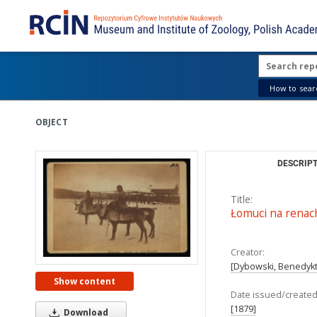
How to searc
OBJECT
DESCRIPT
Title:
Łomuci na renac
Creator:
[Dybowski, Benedykt 
Show content
Date issued/created
[1879]
Download