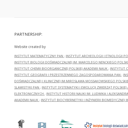
PARTNERSHIP:
Website created by
INSTYTUT MATEMATYCZNY PAN
;
INSTYTUT ARCHEOLOGII I ETNOLOGII PO
INSTYTUT BIOLOGII DOŚWIADCZALNEJ IM. MARCELEGO NENCKIEGO POLSKI
INSTYTUT CHEMII BIOORGANICZNEJ POLSKIEJ AKADEMII NAUK
;
INSTYTUT C
INSTYTUT GEOGRAFII I PRZESTRZENNEGO ZAGOSPODAROWANIA PAN
;
IN
DOŚWIADCZALNEJ I KLINICZNEJ IM.MIROSŁAWA MOSSAKOWSKIEGO POLSKI
SLAWISTYKI PAN
;
INSTYTUT SYSTEMATYKI I EWOLUCJI ZWIERZĄT POLSKIEJ
ELEKTRONICZNYCH
;
INSTYTUT HISTORII NAUKI IM. LUDWIKA I ALEKSAND
AKADEMII NAUK
;
INSTYTUT BIOCYBERNETYKI I INŻYNIERII BIOMEDYCZNEJ I