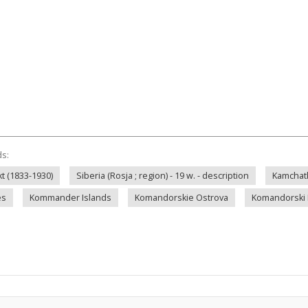
ds:
t (1833-1930)
Siberia (Rosja ; region) - 19 w. - description
Kamchatk
es
Kommander Islands
Komandorskie Ostrova
Komandorski 