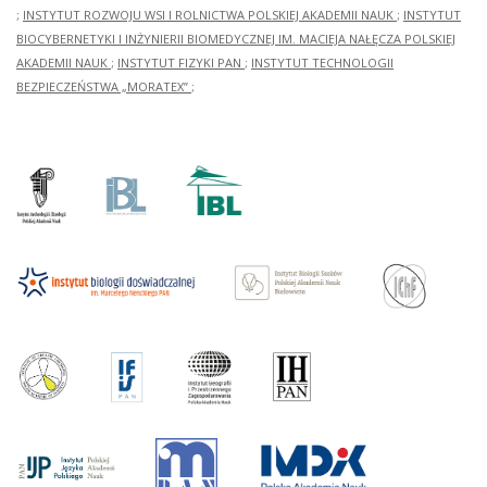
;
INSTYTUT ROZWOJU WSI I ROLNICTWA POLSKIEJ AKADEMII NAUK
;
INSTYTUT
BIOCYBERNETYKI I INŻYNIERII BIOMEDYCZNEJ IM. MACIEJA NAŁĘCZA POLSKIEJ
AKADEMII NAUK
;
INSTYTUT FIZYKI PAN
;
INSTYTUT TECHNOLOGII
BEZPIECZEŃSTWA „MORATEX”
;