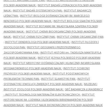
POLSKIEJ AKADEMII NAUK
;
INSTYTUT BADAŃ LITERACKICH POLSKIEJ AKADEMII
NAUK
;
INSTYTUT BADAŃ SYSTEMOWYCH PAN
;
INSTYTUT BADAWCZY
LEŚNICTWA
;
INSTYTUT BIOLOGII DOŚWIADCZALNEJ IM. MARCELEGO
NENCKIEGO POLSKIEJ AKADEMII NAUK
;
INSTYTUT BIOLOGII SSAKÓW POLSKIEJ
AKADEMII NAUK
;
INSTYTUT BOTANIKI IM. WŁADYSŁAWA SZAFERA POLSKIEJ
AKADEMII NAUK
;
INSTYTUT CHEMII BIOORGANICZNEJ POLSKIEJ AKADEMII
NAUK
;
INSTYTUT CHEMII FIZYCZNEJ PAN
;
INSTYTUT CHEMII ORGANICZNEJ PAN
;
INSTYTUT DENDROLOGII POLSKIEJ AKADEMII NAUK
;
INSTYTUT FILOZOFII I
SOCJOLOGII PAN
;
INSTYTUT GEOGRAFII I PRZESTRZENNEGO
ZAGOSPODAROWANIA PAN
;
INSTYTUT HISTORII im. TADEUSZA MANTEUFFLA
POLSKIEJ AKADEMII NAUK
;
INSTYTUT JĘZYKA POLSKIEGO POLSKIEJ AKADEMII
NAUK
;
INSTYTUT MEDYCYNY DOŚWIADCZALNEJ I KLINICZNEJ IM.MIROSŁAWA
MOSSAKOWSKIEGO POLSKIEJ AKADEMII NAUK
;
INSTYTUT OCHRONY
PRZYRODY POLSKIEJ AKADEMII NAUK
;
INSTYTUT PODSTAWOWYCH
PROBLEMÓW TECHNIKI PAN
;
INSTYTUT SLAWISTYKI PAN
;
INSTYTUT
SYSTEMATYKI I EWOLUCJI ZWIERZĄT POLSKIEJ AKADEMII NAUK
;
MUZEUM I
INSTYTUT ZOOLOGII POLSKIEJ AKADEMII NAUK
;
SIEĆ BADAWCZA ŁUKASIEWICZ
- INSTYTUT TECHNOLOGII MATERIAŁÓW ELEKTRONICZNYCH
;
INSTYTUT
HISTORII NAUKI IM. LUDWIKA I ALEKSANDRA BIRKENMAJERÓW POLSKIEJ
AKADEMII NAUK
;
INSTYTUT NAUK EKONOMICZNYCH POLSKIEJ AKADEMII NAUK