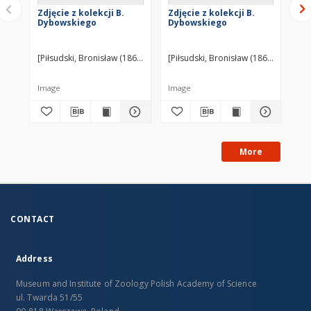
Zdjęcie z kolekcji B.
Zdjęcie z kolekcji B.
Gil
Dybowskiego
Dybowskiego
[Piłsudski, Bronisław (1866–1918)] ?
[Piłsudski, Bronisław (1866–1918)] ?
[Pi
Image
Image
Im
More
CONTACT
Address
Museum and Institute of Zoology Polish Academy of Science
ul. Twarda 51/55