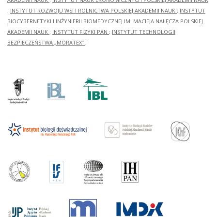
;
INSTYTUT ROZWOJU WSI I ROLNICTWA POLSKIEJ AKADEMII NAUK
;
INSTYTUT
BIOCYBERNETYKI I INŻYNIERII BIOMEDYCZNEJ IM. MACIEJA NAŁĘCZA POLSKIEJ
AKADEMII NAUK
;
INSTYTUT FIZYKI PAN
;
INSTYTUT TECHNOLOGII
BEZPIECZEŃSTWA „MORATEX”
;