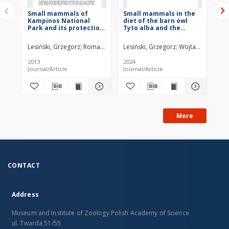
Small mammals of
Small mammals in the
Sm
Kampinos National
diet of the barn owl
Gó
Park and its protection
Tyto alba and the
La
zone, as revealed by
tawny owl Strix aluco in
we
analyses of the diet of
localities in north-
di
Lesiński, Grzegorz
Romanowski, Jerzy
Lesiński, Grzegorz
Gryz, Jakub
Olszewski, Adam
Wojtaszyn, Grze
He
tawny owls Strix aluco
western Poland
Linnaeus, 1758
2013
2024
202
Journal/Article
Journal/Article
Jou
More
CONTACT
Address
Museum and Institute of Zoology Polish Academy of Science
ul. Twarda 51/55