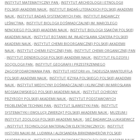
INSTYTUT MATEMATYCZNY PAN
;
INSTYTUT ARCHEOLOGII I ETNOLOGII
POLSKIEJ AKADEMII NAUK
;
INSTYTUT BADAŃ LITERACKICH POLSKIEJ AKADEMII
NAUK
;
INSTYTUT BADAŃ SYSTEMOWYCH PAN
;
INSTYTUT BADAWCZY
LEŚNICTWA
;
INSTYTUT BIOLOGII DOŚWIADCZALNEJ IM. MARCELEGO
NENCKIEGO POLSKIEJ AKADEMII NAUK
;
INSTYTUT BIOLOGII SSAKÓW POLSKIEJ
AKADEMII NAUK
;
INSTYTUT BOTANIKI IM. WŁADYSŁAWA SZAFERA POLSKIEJ
AKADEMII NAUK
;
INSTYTUT CHEMII BIOORGANICZNEJ POLSKIEJ AKADEMII
NAUK
;
INSTYTUT CHEMII FIZYCZNEJ PAN
;
INSTYTUT CHEMII ORGANICZNEJ PAN
;
INSTYTUT DENDROLOGII POLSKIEJ AKADEMII NAUK
;
INSTYTUT FILOZOFII I
SOCJOLOGII PAN
;
INSTYTUT GEOGRAFII I PRZESTRZENNEGO
ZAGOSPODAROWANIA PAN
;
INSTYTUT HISTORII im. TADEUSZA MANTEUFFLA
POLSKIEJ AKADEMII NAUK
;
INSTYTUT JĘZYKA POLSKIEGO POLSKIEJ AKADEMII
NAUK
;
INSTYTUT MEDYCYNY DOŚWIADCZALNEJ I KLINICZNEJ IM.MIROSŁAWA
MOSSAKOWSKIEGO POLSKIEJ AKADEMII NAUK
;
INSTYTUT OCHRONY
PRZYRODY POLSKIEJ AKADEMII NAUK
;
INSTYTUT PODSTAWOWYCH
PROBLEMÓW TECHNIKI PAN
;
INSTYTUT SLAWISTYKI PAN
;
INSTYTUT
SYSTEMATYKI I EWOLUCJI ZWIERZĄT POLSKIEJ AKADEMII NAUK
;
MUZEUM I
INSTYTUT ZOOLOGII POLSKIEJ AKADEMII NAUK
;
SIEĆ BADAWCZA ŁUKASIEWICZ
- INSTYTUT TECHNOLOGII MATERIAŁÓW ELEKTRONICZNYCH
;
INSTYTUT
HISTORII NAUKI IM. LUDWIKA I ALEKSANDRA BIRKENMAJERÓW POLSKIEJ
AKADEMII NAUK
;
INSTYTUT NAUK EKONOMICZNYCH POLSKIEJ AKADEMII NAUK