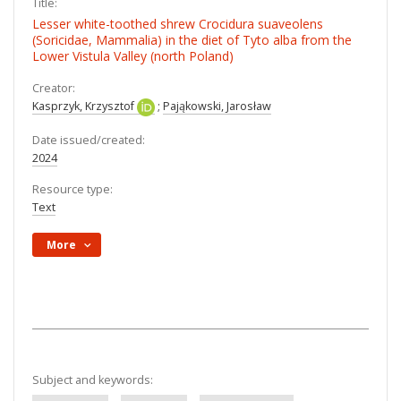
Title:
Lesser white-toothed shrew Crocidura suaveolens
(Soricidae, Mammalia) in the diet of Tyto alba from the
Lower Vistula Valley (north Poland)
Creator:
Kasprzyk, Krzysztof
;
Pająkowski, Jarosław
Date issued/created:
2024
Resource type:
Text
More
Subject and keywords: