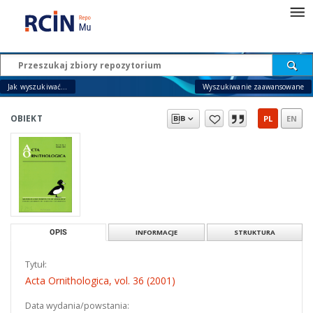
Jak wyszukiwać...
Wyszukiwanie zaawansowane
OBIEKT
PL
EN
OPIS
INFORMACJE
STRUKTURA
Tytuł:
Acta Ornithologica, vol. 36 (2001)
Data wydania/powstania: