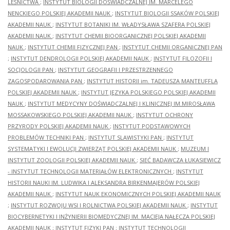
LEŚNICTWA
;
INSTYTUT BIOLOGII DOŚWIADCZALNEJ IM. MARCELEGO
NENCKIEGO POLSKIEJ AKADEMII NAUK
;
INSTYTUT BIOLOGII SSAKÓW POLSKIEJ
AKADEMII NAUK
;
INSTYTUT BOTANIKI IM. WŁADYSŁAWA SZAFERA POLSKIEJ
AKADEMII NAUK
;
INSTYTUT CHEMII BIOORGANICZNEJ POLSKIEJ AKADEMII
NAUK
;
INSTYTUT CHEMII FIZYCZNEJ PAN
;
INSTYTUT CHEMII ORGANICZNEJ PAN
;
INSTYTUT DENDROLOGII POLSKIEJ AKADEMII NAUK
;
INSTYTUT FILOZOFII I
SOCJOLOGII PAN
;
INSTYTUT GEOGRAFII I PRZESTRZENNEGO
ZAGOSPODAROWANIA PAN
;
INSTYTUT HISTORII im. TADEUSZA MANTEUFFLA
POLSKIEJ AKADEMII NAUK
;
INSTYTUT JĘZYKA POLSKIEGO POLSKIEJ AKADEMII
NAUK
;
INSTYTUT MEDYCYNY DOŚWIADCZALNEJ I KLINICZNEJ IM.MIROSŁAWA
MOSSAKOWSKIEGO POLSKIEJ AKADEMII NAUK
;
INSTYTUT OCHRONY
PRZYRODY POLSKIEJ AKADEMII NAUK
;
INSTYTUT PODSTAWOWYCH
PROBLEMÓW TECHNIKI PAN
;
INSTYTUT SLAWISTYKI PAN
;
INSTYTUT
SYSTEMATYKI I EWOLUCJI ZWIERZĄT POLSKIEJ AKADEMII NAUK
;
MUZEUM I
INSTYTUT ZOOLOGII POLSKIEJ AKADEMII NAUK
;
SIEĆ BADAWCZA ŁUKASIEWICZ
- INSTYTUT TECHNOLOGII MATERIAŁÓW ELEKTRONICZNYCH
;
INSTYTUT
HISTORII NAUKI IM. LUDWIKA I ALEKSANDRA BIRKENMAJERÓW POLSKIEJ
AKADEMII NAUK
;
INSTYTUT NAUK EKONOMICZNYCH POLSKIEJ AKADEMII NAUK
;
INSTYTUT ROZWOJU WSI I ROLNICTWA POLSKIEJ AKADEMII NAUK
;
INSTYTUT
BIOCYBERNETYKI I INŻYNIERII BIOMEDYCZNEJ IM. MACIEJA NAŁĘCZA POLSKIEJ
AKADEMII NAUK
;
INSTYTUT FIZYKI PAN
;
INSTYTUT TECHNOLOGII