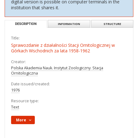
digital version is possible on computer terminals in the
institution that shares it.
DESCRIPTION
INFORMATION
STRUCTURE
Title:
Sprawozdanie z działalności Stacji Ornitologicznej w
Górkach Wschodnich za lata 1958-1962
Creator:
Polska Akademia Nauk. Instytut Zoologiczny. Stacja
Ornitologiczna
Date issued/created:
1976
Resource type:
Text
More