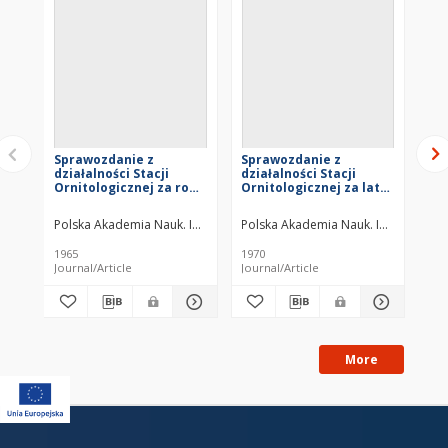
Sprawozdanie z
Sprawozdanie z
Sp
działalności Stacji
działalności Stacji
dzi
Ornitologicznej za rok
Ornitologicznej za lata
Or
1954
1955-1957
19
Polska Akademia Nauk. Instytut Zoologiczny. Stacja Ornitologiczna
Polska Akademia Nauk. Instytut Zool
Pol
1965
1970
195
Journal/Article
Journal/Article
Jou
More