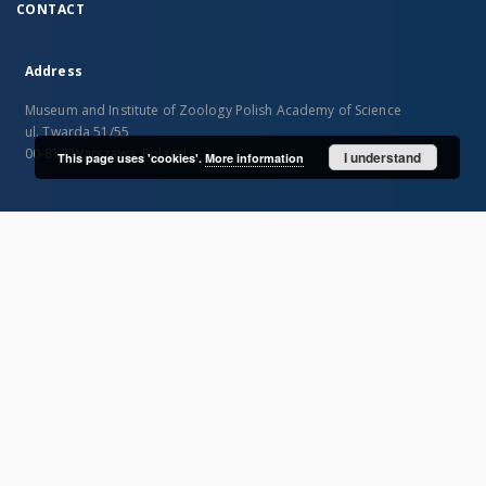
CONTACT
Address
Museum and Institute of Zoology Polish Academy of Science
ul. Twarda 51/55
00-818 Warszawa, Poland
I understand
This page uses 'cookies'.
More information
SITEMAP
Main page
Collections
Books