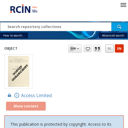
How to search...
Advanced search
OBJECT
PL
EN
Access Limited
Show content
This publication is protected by copyright. Access to its