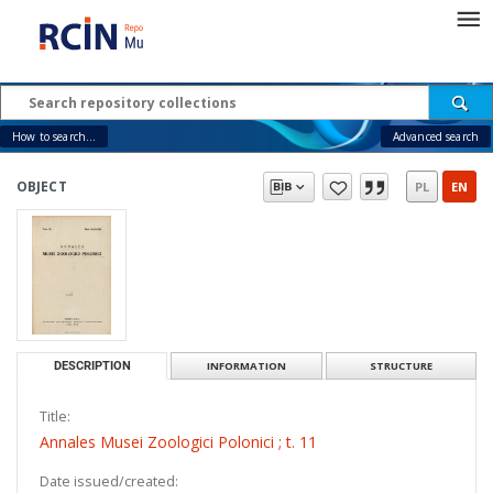
How to search...
Advanced search
OBJECT
PL
EN
DESCRIPTION
INFORMATION
STRUCTURE
Title:
Annales Musei Zoologici Polonici ; t. 11
Date issued/created: