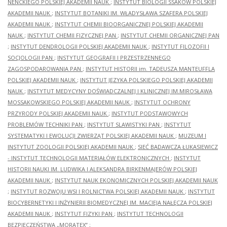
NENCKIEGO POLSKIEJ AKADEMII NAUK
;
INSTYTUT BIOLOGII SSAKÓW POLSKIEJ
AKADEMII NAUK
;
INSTYTUT BOTANIKI IM. WŁADYSŁAWA SZAFERA POLSKIEJ
AKADEMII NAUK
;
INSTYTUT CHEMII BIOORGANICZNEJ POLSKIEJ AKADEMII
NAUK
;
INSTYTUT CHEMII FIZYCZNEJ PAN
;
INSTYTUT CHEMII ORGANICZNEJ PAN
;
INSTYTUT DENDROLOGII POLSKIEJ AKADEMII NAUK
;
INSTYTUT FILOZOFII I
SOCJOLOGII PAN
;
INSTYTUT GEOGRAFII I PRZESTRZENNEGO
ZAGOSPODAROWANIA PAN
;
INSTYTUT HISTORII im. TADEUSZA MANTEUFFLA
POLSKIEJ AKADEMII NAUK
;
INSTYTUT JĘZYKA POLSKIEGO POLSKIEJ AKADEMII
NAUK
;
INSTYTUT MEDYCYNY DOŚWIADCZALNEJ I KLINICZNEJ IM.MIROSŁAWA
MOSSAKOWSKIEGO POLSKIEJ AKADEMII NAUK
;
INSTYTUT OCHRONY
PRZYRODY POLSKIEJ AKADEMII NAUK
;
INSTYTUT PODSTAWOWYCH
PROBLEMÓW TECHNIKI PAN
;
INSTYTUT SLAWISTYKI PAN
;
INSTYTUT
SYSTEMATYKI I EWOLUCJI ZWIERZĄT POLSKIEJ AKADEMII NAUK
;
MUZEUM I
INSTYTUT ZOOLOGII POLSKIEJ AKADEMII NAUK
;
SIEĆ BADAWCZA ŁUKASIEWICZ
- INSTYTUT TECHNOLOGII MATERIAŁÓW ELEKTRONICZNYCH
;
INSTYTUT
HISTORII NAUKI IM. LUDWIKA I ALEKSANDRA BIRKENMAJERÓW POLSKIEJ
AKADEMII NAUK
;
INSTYTUT NAUK EKONOMICZNYCH POLSKIEJ AKADEMII NAUK
;
INSTYTUT ROZWOJU WSI I ROLNICTWA POLSKIEJ AKADEMII NAUK
;
INSTYTUT
BIOCYBERNETYKI I INŻYNIERII BIOMEDYCZNEJ IM. MACIEJA NAŁĘCZA POLSKIEJ
AKADEMII NAUK
;
INSTYTUT FIZYKI PAN
;
INSTYTUT TECHNOLOGII
BEZPIECZEŃSTWA „MORATEX”
;