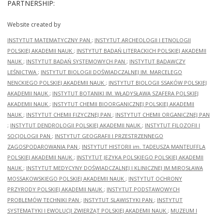
PARTNERSHIP:
Website created by
INSTYTUT MATEMATYCZNY PAN
;
INSTYTUT ARCHEOLOGII I ETNOLOGII
POLSKIEJ AKADEMII NAUK
;
INSTYTUT BADAŃ LITERACKICH POLSKIEJ AKADEMII
NAUK
;
INSTYTUT BADAŃ SYSTEMOWYCH PAN
;
INSTYTUT BADAWCZY
LEŚNICTWA
;
INSTYTUT BIOLOGII DOŚWIADCZALNEJ IM. MARCELEGO
NENCKIEGO POLSKIEJ AKADEMII NAUK
;
INSTYTUT BIOLOGII SSAKÓW POLSKIEJ
AKADEMII NAUK
;
INSTYTUT BOTANIKI IM. WŁADYSŁAWA SZAFERA POLSKIEJ
AKADEMII NAUK
;
INSTYTUT CHEMII BIOORGANICZNEJ POLSKIEJ AKADEMII
NAUK
;
INSTYTUT CHEMII FIZYCZNEJ PAN
;
INSTYTUT CHEMII ORGANICZNEJ PAN
;
INSTYTUT DENDROLOGII POLSKIEJ AKADEMII NAUK
;
INSTYTUT FILOZOFII I
SOCJOLOGII PAN
;
INSTYTUT GEOGRAFII I PRZESTRZENNEGO
ZAGOSPODAROWANIA PAN
;
INSTYTUT HISTORII im. TADEUSZA MANTEUFFLA
POLSKIEJ AKADEMII NAUK
;
INSTYTUT JĘZYKA POLSKIEGO POLSKIEJ AKADEMII
NAUK
;
INSTYTUT MEDYCYNY DOŚWIADCZALNEJ I KLINICZNEJ IM.MIROSŁAWA
MOSSAKOWSKIEGO POLSKIEJ AKADEMII NAUK
;
INSTYTUT OCHRONY
PRZYRODY POLSKIEJ AKADEMII NAUK
;
INSTYTUT PODSTAWOWYCH
PROBLEMÓW TECHNIKI PAN
;
INSTYTUT SLAWISTYKI PAN
;
INSTYTUT
SYSTEMATYKI I EWOLUCJI ZWIERZĄT POLSKIEJ AKADEMII NAUK
;
MUZEUM I