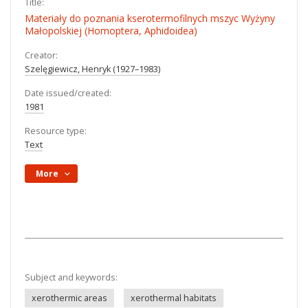
Title:
Materiały do poznania kserotermofilnych mszyc Wyżyny
Małopolskiej (Homoptera, Aphidoidea)
Creator:
Szelęgiewicz, Henryk (1927–1983)
Date issued/created:
1981
Resource type:
Text
More
Subject and keywords:
xerothermic areas
xerothermal habitats