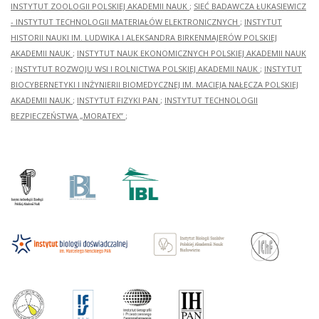
INSTYTUT ZOOLOGII POLSKIEJ AKADEMII NAUK
;
SIEĆ BADAWCZA ŁUKASIEWICZ
- INSTYTUT TECHNOLOGII MATERIAŁÓW ELEKTRONICZNYCH
;
INSTYTUT
HISTORII NAUKI IM. LUDWIKA I ALEKSANDRA BIRKENMAJERÓW POLSKIEJ
AKADEMII NAUK
;
INSTYTUT NAUK EKONOMICZNYCH POLSKIEJ AKADEMII NAUK
;
INSTYTUT ROZWOJU WSI I ROLNICTWA POLSKIEJ AKADEMII NAUK
;
INSTYTUT
BIOCYBERNETYKI I INŻYNIERII BIOMEDYCZNEJ IM. MACIEJA NAŁĘCZA POLSKIEJ
AKADEMII NAUK
;
INSTYTUT FIZYKI PAN
;
INSTYTUT TECHNOLOGII
BEZPIECZEŃSTWA „MORATEX”
;