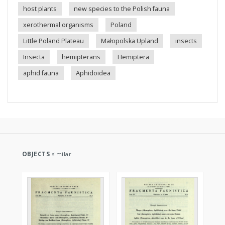
host plants
new species to the Polish fauna
xerothermal organisms
Poland
Little Poland Plateau
Małopolska Upland
insects
Insecta
hemipterans
Hemiptera
aphid fauna
Aphidoidea
OBJECTS
similar