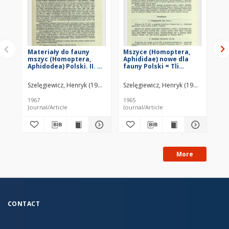
Materiały do fauny
Mszyce (Homoptera,
Ma
mszyc (Homoptera,
Aphididae) nowe dla
ms
Aphidodea) Polski. II. =
fauny Polski = Tli
Ap
Materialy k faune tlej
(Homoptera, Aphididae)
Ma
(Homoptera,
novye dlâ fauny Pol'ši
Szelęgiewicz, Henryk (1927–1983)
Szelęgiewicz, Henryk (1927–1983)
Sze
Aphidodea) Pol'ši. 2
1967
1965
197
Journal/Article
Journal/Article
Jou
More
CONTACT