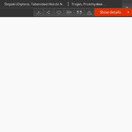
Ślepaki (Diptera, Tabanidae) Niecki Nidziańskiej = Slepni (Diptera, Tabanidae) doliny reki Nidy
Trojan, Przemysław (1929– )
Show details