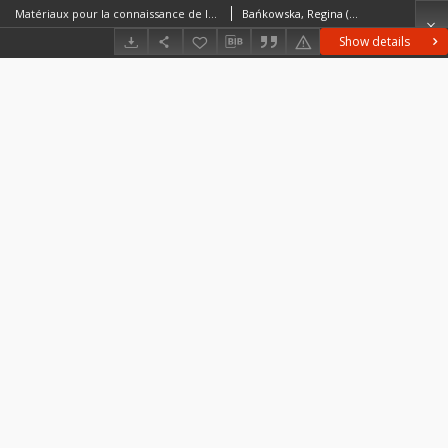
Matériaux pour la connaissance de la famille Stratiomyidae (Diptera) de Roumanie = Materiały do znajomości rodziny Stratiomyidae (Diptera) Rumunii
Bańkowska, Regina (1930– )
Show details