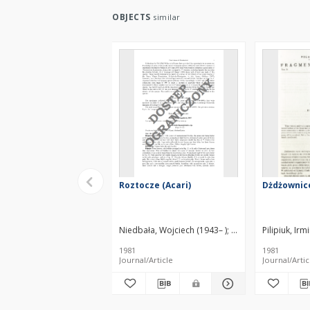
OBJECTS
similar
Roztocze (Acari)
Dżdżownic
Niedbała, Wojciech (1943– )
Błaszak, Czesław
Pilipiuk, Irm
Bł
1981
1981
Journal/Article
Journal/Artic