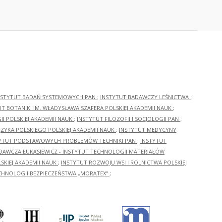
NSTYTUT BADAŃ SYSTEMOWYCH PAN
;
INSTYTUT BADAWCZY LEŚNICTWA
;
UT BOTANIKI IM. WŁADYSŁAWA SZAFERA POLSKIEJ AKADEMII NAUK
;
I POLSKIEJ AKADEMII NAUK
;
INSTYTUT FILOZOFII I SOCJOLOGII PAN
;
ĘZYKA POLSKIEGO POLSKIEJ AKADEMII NAUK
;
INSTYTUT MEDYCYNY
YTUT PODSTAWOWYCH PROBLEMÓW TECHNIKI PAN
;
INSTYTUT
ADAWCZA ŁUKASIEWICZ - INSTYTUT TECHNOLOGII MATERIAŁÓW
KIEJ AKADEMII NAUK
;
INSTYTUT ROZWOJU WSI I ROLNICTWA POLSKIEJ
CHNOLOGII BEZPIECZEŃSTWA „MORATEX”
;