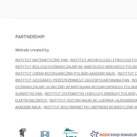
PARTNERSHIP:
Website created by
INSTYTUT MATEMATYCZNY PAN
;
INSTYTUT ARCHEOLOGII I ETNOLOGII PO
INSTYTUT BIOLOGII DOŚWIADCZALNEJ IM. MARCELEGO NENCKIEGO POLSKI
INSTYTUT CHEMII BIOORGANICZNEJ POLSKIEJ AKADEMII NAUK
;
INSTYTUT C
INSTYTUT GEOGRAFII I PRZESTRZENNEGO ZAGOSPODAROWANIA PAN
;
IN
DOŚWIADCZALNEJ I KLINICZNEJ IM.MIROSŁAWA MOSSAKOWSKIEGO POLSKI
SLAWISTYKI PAN
;
INSTYTUT SYSTEMATYKI I EWOLUCJI ZWIERZĄT POLSKIEJ
ELEKTRONICZNYCH
;
INSTYTUT HISTORII NAUKI IM. LUDWIKA I ALEKSAND
AKADEMII NAUK
;
INSTYTUT BIOCYBERNETYKI I INŻYNIERII BIOMEDYCZNEJ I