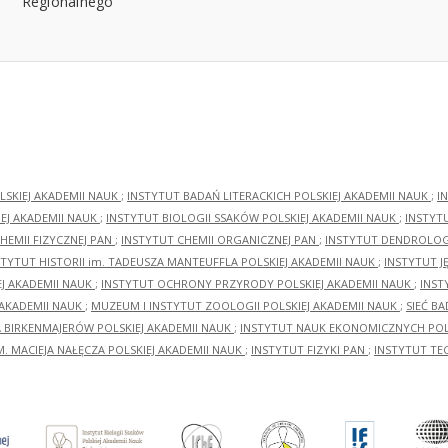
LSKIEJ AKADEMII NAUK
;
INSTYTUT BADAŃ LITERACKICH POLSKIEJ AKADEMII NAUK
;
I
EJ AKADEMII NAUK
;
INSTYTUT BIOLOGII SSAKÓW POLSKIEJ AKADEMII NAUK
;
INSTYT
HEMII FIZYCZNEJ PAN
;
INSTYTUT CHEMII ORGANICZNEJ PAN
;
INSTYTUT DENDROLOGI
STYTUT HISTORII im. TADEUSZA MANTEUFFLA POLSKIEJ AKADEMII NAUK
;
INSTYTUT J
EJ AKADEMII NAUK
;
INSTYTUT OCHRONY PRZYRODY POLSKIEJ AKADEMII NAUK
;
INST
 AKADEMII NAUK
;
MUZEUM I INSTYTUT ZOOLOGII POLSKIEJ AKADEMII NAUK
;
SIEĆ B
RA BIRKENMAJERÓW POLSKIEJ AKADEMII NAUK
;
INSTYTUT NAUK EKONOMICZNYCH POLS
M. MACIEJA NAŁĘCZA POLSKIEJ AKADEMII NAUK
;
INSTYTUT FIZYKI PAN
;
INSTYTUT TE