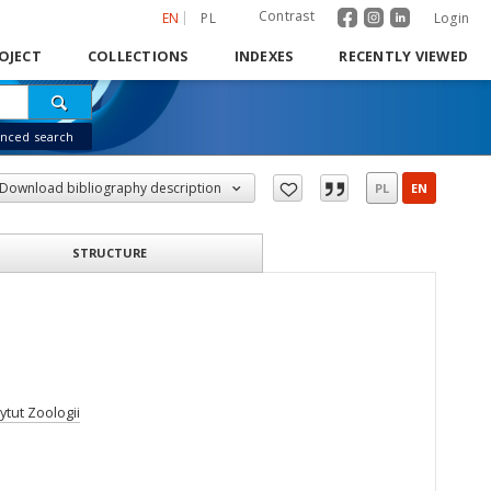
Contrast
EN
PL
Login
OJECT
COLLECTIONS
INDEXES
RECENTLY VIEWED
nced search
Download bibliography description
PL
EN
STRUCTURE
ytut Zoologii