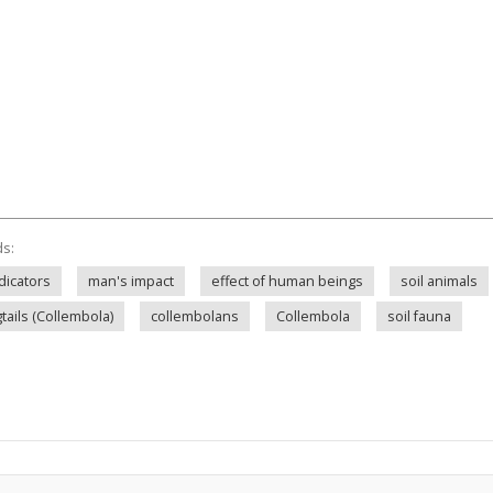
ds:
dicators
man's impact
effect of human beings
soil animals
tails (Collembola)
collembolans
Collembola
soil fauna