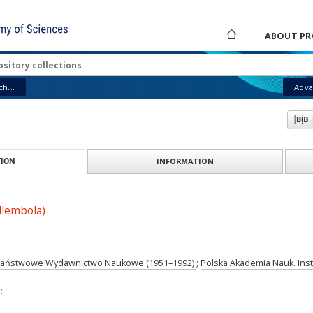
ABOUT PR
h...
Adva
INFORMATION
ION
llembola)
aństwowe Wydawnictwo Naukowe (1951–1992)
;
Polska Akademia Nauk. Inst
: