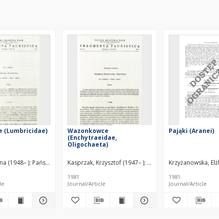
e (Lumbricidae)
Wazonkowce
Pająki (Aranei)
(Enchytraeidae,
Oligochaeta)
ina (1948– )
oszyk, Jerzy
Państwowe Wydawnictwo Naukowe (1951–1992)
Kaliszewki, Marek
Kasprzak, Krzysztof (1947– )
Kaźmierski, Andrzej
Państwowe Wydawnictwo N
Państwowe Wydawnictwo 
Polska Akademia N
Krzyżanowska, Elżb
1981
1981
le
Journal/Article
Journal/Article