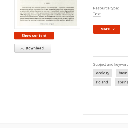
Resource type:
Text
More
Show content
Download
Subject and keywor
ecology
bioin
Poland
spring