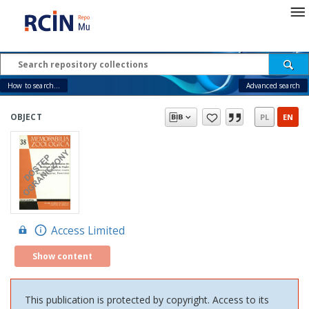
How to search...
Advanced search
OBJECT
PL
EN
Access Limited
Show content
This publication is protected by copyright. Access to its