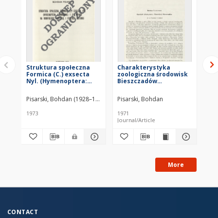
Struktura społeczna
Charakterystyka
Fo
Formica (C.) exsecta
zoologiczna środowisk
Fo
Nyl. (Hymenoptera:
Bieszczadów
d'
Formicidae) i jej wpływ
Zachodnich
réc
na morfologię, ekologię
LI
Pisarski, Bohdan (1928–1992)
Polska Akademia Nauk. Instytut Zoolog
Pisarski, Bohdan
Pis
i etologię gatunku
(H
Fo
1973
1971
196
Af
Journal/Article
Jou
K.
More
CONTACT