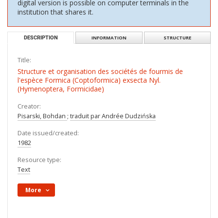
digital version is possible on computer terminals in the
institution that shares it.
DESCRIPTION
INFORMATION
STRUCTURE
Title:
Structure et organisation des sociétés de fourmis de
l'espèce Formica (Coptoformica) exsecta Nyl.
(Hymenoptera, Formicidae)
Creator:
Pisarski, Bohdan
;
traduit par Andrée Dudzińska
Date issued/created:
1982
Resource type:
Text
More