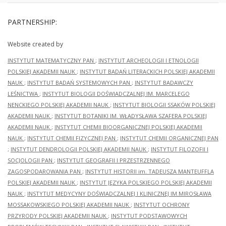
PARTNERSHIP:
Website created by
INSTYTUT MATEMATYCZNY PAN
;
INSTYTUT ARCHEOLOGII I ETNOLOGII
POLSKIEJ AKADEMII NAUK
;
INSTYTUT BADAŃ LITERACKICH POLSKIEJ AKADEMII
NAUK
;
INSTYTUT BADAŃ SYSTEMOWYCH PAN
;
INSTYTUT BADAWCZY
LEŚNICTWA
;
INSTYTUT BIOLOGII DOŚWIADCZALNEJ IM. MARCELEGO
NENCKIEGO POLSKIEJ AKADEMII NAUK
;
INSTYTUT BIOLOGII SSAKÓW POLSKIEJ
AKADEMII NAUK
;
INSTYTUT BOTANIKI IM. WŁADYSŁAWA SZAFERA POLSKIEJ
AKADEMII NAUK
;
INSTYTUT CHEMII BIOORGANICZNEJ POLSKIEJ AKADEMII
NAUK
;
INSTYTUT CHEMII FIZYCZNEJ PAN
;
INSTYTUT CHEMII ORGANICZNEJ PAN
;
INSTYTUT DENDROLOGII POLSKIEJ AKADEMII NAUK
;
INSTYTUT FILOZOFII I
SOCJOLOGII PAN
;
INSTYTUT GEOGRAFII I PRZESTRZENNEGO
ZAGOSPODAROWANIA PAN
;
INSTYTUT HISTORII im. TADEUSZA MANTEUFFLA
POLSKIEJ AKADEMII NAUK
;
INSTYTUT JĘZYKA POLSKIEGO POLSKIEJ AKADEMII
NAUK
;
INSTYTUT MEDYCYNY DOŚWIADCZALNEJ I KLINICZNEJ IM.MIROSŁAWA
MOSSAKOWSKIEGO POLSKIEJ AKADEMII NAUK
;
INSTYTUT OCHRONY
PRZYRODY POLSKIEJ AKADEMII NAUK
;
INSTYTUT PODSTAWOWYCH