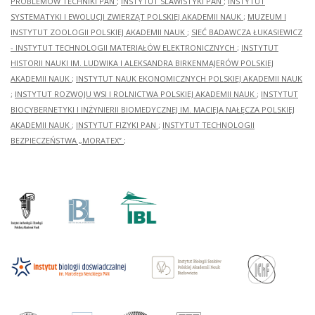
PROBLEMÓW TECHNIKI PAN
;
INSTYTUT SLAWISTYKI PAN
;
INSTYTUT
SYSTEMATYKI I EWOLUCJI ZWIERZĄT POLSKIEJ AKADEMII NAUK
;
MUZEUM I
INSTYTUT ZOOLOGII POLSKIEJ AKADEMII NAUK
;
SIEĆ BADAWCZA ŁUKASIEWICZ
- INSTYTUT TECHNOLOGII MATERIAŁÓW ELEKTRONICZNYCH
;
INSTYTUT
HISTORII NAUKI IM. LUDWIKA I ALEKSANDRA BIRKENMAJERÓW POLSKIEJ
AKADEMII NAUK
;
INSTYTUT NAUK EKONOMICZNYCH POLSKIEJ AKADEMII NAUK
;
INSTYTUT ROZWOJU WSI I ROLNICTWA POLSKIEJ AKADEMII NAUK
;
INSTYTUT
BIOCYBERNETYKI I INŻYNIERII BIOMEDYCZNEJ IM. MACIEJA NAŁĘCZA POLSKIEJ
AKADEMII NAUK
;
INSTYTUT FIZYKI PAN
;
INSTYTUT TECHNOLOGII
BEZPIECZEŃSTWA „MORATEX”
;