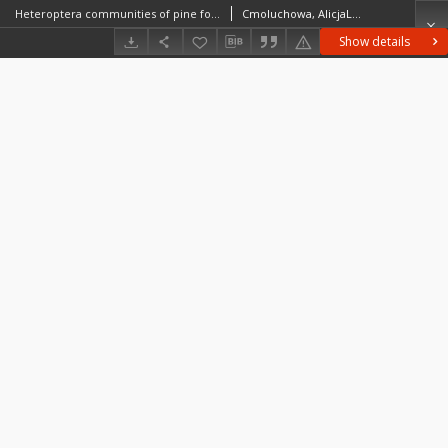
Heteroptera communities of pine forests in Poland
Cmoluchowa, AlicjaLechowski, LechPolska Akademia Nauk. Muzeum i Instytut Zoologii
Show details