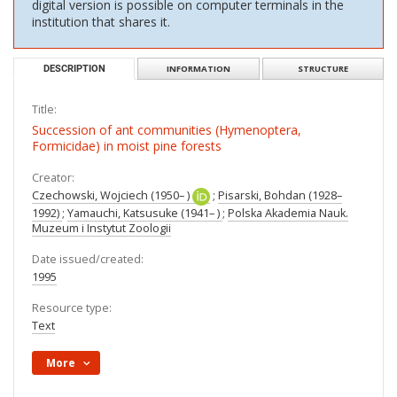
digital version is possible on computer terminals in the
institution that shares it.
DESCRIPTION
INFORMATION
STRUCTURE
Title:
Succession of ant communities (Hymenoptera,
Formicidae) in moist pine forests
Creator:
Czechowski, Wojciech (1950– )
;
Pisarski, Bohdan (1928–
1992)
;
Yamauchi, Katsusuke (1941– )
;
Polska Akademia Nauk.
Muzeum i Instytut Zoologii
Date issued/created:
1995
Resource type:
Text
More