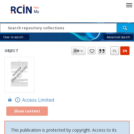
How to search...
Advanced search
OBJECT
PL
EN
Access Limited
Show content
This publication is protected by copyright. Access to its