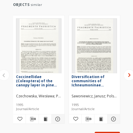
OBJECTS
similar
Coccinellidae
Diversification of
Ch
(Coleoptera) of the
communities of
co
canopy layer in pine
Ichneumoninae
le
forests
(Hymenoptera:
(H
Ichneumonidae) of
Au
Czechowska, Wiesława
Polska Akademia Nauk. Muzeum i Instytut Zoo
Sawoniewicz, Janusz
Polska Akademi
Chu
canopies of pines
du
during secondary
su
1995
1995
199
succession of the pine
fo
Journal/Article
Journal/Article
Jou
forest of Puszcza
Pi
Białowieska
Pu