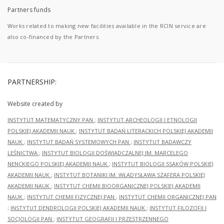
Partners funds
Works related to making new facilities available in the RCIN service are
also co-financed by the Partners.
PARTNERSHIP:
Website created by
INSTYTUT MATEMATYCZNY PAN
;
INSTYTUT ARCHEOLOGII I ETNOLOGII
POLSKIEJ AKADEMII NAUK
;
INSTYTUT BADAŃ LITERACKICH POLSKIEJ AKADEMII
NAUK
;
INSTYTUT BADAŃ SYSTEMOWYCH PAN
;
INSTYTUT BADAWCZY
LEŚNICTWA
;
INSTYTUT BIOLOGII DOŚWIADCZALNEJ IM. MARCELEGO
NENCKIEGO POLSKIEJ AKADEMII NAUK
;
INSTYTUT BIOLOGII SSAKÓW POLSKIEJ
AKADEMII NAUK
;
INSTYTUT BOTANIKI IM. WŁADYSŁAWA SZAFERA POLSKIEJ
AKADEMII NAUK
;
INSTYTUT CHEMII BIOORGANICZNEJ POLSKIEJ AKADEMII
NAUK
;
INSTYTUT CHEMII FIZYCZNEJ PAN
;
INSTYTUT CHEMII ORGANICZNEJ PAN
;
INSTYTUT DENDROLOGII POLSKIEJ AKADEMII NAUK
;
INSTYTUT FILOZOFII I
SOCJOLOGII PAN
;
INSTYTUT GEOGRAFII I PRZESTRZENNEGO