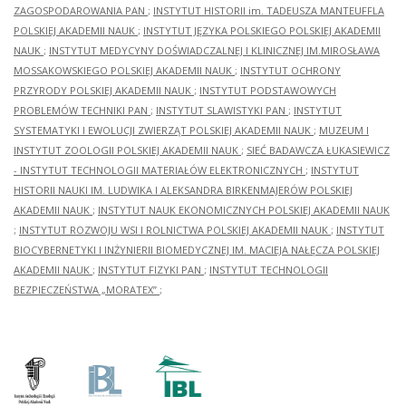
ZAGOSPODAROWANIA PAN
;
INSTYTUT HISTORII im. TADEUSZA MANTEUFFLA
POLSKIEJ AKADEMII NAUK
;
INSTYTUT JĘZYKA POLSKIEGO POLSKIEJ AKADEMII
NAUK
;
INSTYTUT MEDYCYNY DOŚWIADCZALNEJ I KLINICZNEJ IM.MIROSŁAWA
MOSSAKOWSKIEGO POLSKIEJ AKADEMII NAUK
;
INSTYTUT OCHRONY
PRZYRODY POLSKIEJ AKADEMII NAUK
;
INSTYTUT PODSTAWOWYCH
PROBLEMÓW TECHNIKI PAN
;
INSTYTUT SLAWISTYKI PAN
;
INSTYTUT
SYSTEMATYKI I EWOLUCJI ZWIERZĄT POLSKIEJ AKADEMII NAUK
;
MUZEUM I
INSTYTUT ZOOLOGII POLSKIEJ AKADEMII NAUK
;
SIEĆ BADAWCZA ŁUKASIEWICZ
- INSTYTUT TECHNOLOGII MATERIAŁÓW ELEKTRONICZNYCH
;
INSTYTUT
HISTORII NAUKI IM. LUDWIKA I ALEKSANDRA BIRKENMAJERÓW POLSKIEJ
AKADEMII NAUK
;
INSTYTUT NAUK EKONOMICZNYCH POLSKIEJ AKADEMII NAUK
;
INSTYTUT ROZWOJU WSI I ROLNICTWA POLSKIEJ AKADEMII NAUK
;
INSTYTUT
BIOCYBERNETYKI I INŻYNIERII BIOMEDYCZNEJ IM. MACIEJA NAŁĘCZA POLSKIEJ
AKADEMII NAUK
;
INSTYTUT FIZYKI PAN
;
INSTYTUT TECHNOLOGII
BEZPIECZEŃSTWA „MORATEX”
;