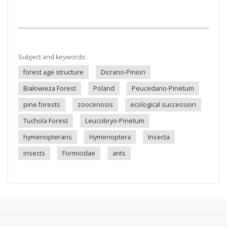
Subject and keywords:
forest age structure
Dicrano-Pinion
Białowieża Forest
Poland
Peucedano-Pinetum
pine forests
zoocenosis
ecological succession
Tuchola Forest
Leucobryo-Pinetum
hymenopterans
Hymenoptera
Insecta
insects
Formicidae
ants