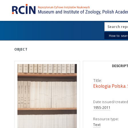
How to searc
OBJECT
DESCRIPT
Title:
Ekologia Polska. 
Date issued/created
1955-2011
Resource type:
Text