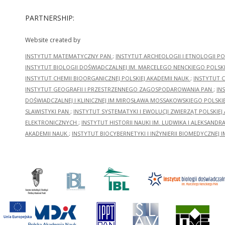
PARTNERSHIP:
Website created by
INSTYTUT MATEMATYCZNY PAN
;
INSTYTUT ARCHEOLOGII I ETNOLOGII PO
INSTYTUT BIOLOGII DOŚWIADCZALNEJ IM. MARCELEGO NENCKIEGO POLSKI
INSTYTUT CHEMII BIOORGANICZNEJ POLSKIEJ AKADEMII NAUK
;
INSTYTUT C
INSTYTUT GEOGRAFII I PRZESTRZENNEGO ZAGOSPODAROWANIA PAN
;
IN
DOŚWIADCZALNEJ I KLINICZNEJ IM.MIROSŁAWA MOSSAKOWSKIEGO POLSKI
SLAWISTYKI PAN
;
INSTYTUT SYSTEMATYKI I EWOLUCJI ZWIERZĄT POLSKIEJ
ELEKTRONICZNYCH
;
INSTYTUT HISTORII NAUKI IM. LUDWIKA I ALEKSAND
AKADEMII NAUK
;
INSTYTUT BIOCYBERNETYKI I INŻYNIERII BIOMEDYCZNEJ I