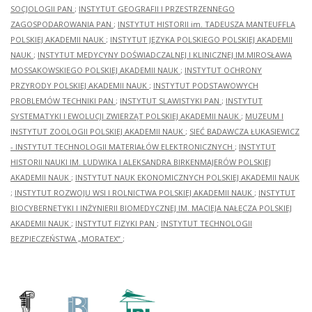
SOCJOLOGII PAN
;
INSTYTUT GEOGRAFII I PRZESTRZENNEGO
ZAGOSPODAROWANIA PAN
;
INSTYTUT HISTORII im. TADEUSZA MANTEUFFLA
POLSKIEJ AKADEMII NAUK
;
INSTYTUT JĘZYKA POLSKIEGO POLSKIEJ AKADEMII
NAUK
;
INSTYTUT MEDYCYNY DOŚWIADCZALNEJ I KLINICZNEJ IM.MIROSŁAWA
MOSSAKOWSKIEGO POLSKIEJ AKADEMII NAUK
;
INSTYTUT OCHRONY
PRZYRODY POLSKIEJ AKADEMII NAUK
;
INSTYTUT PODSTAWOWYCH
PROBLEMÓW TECHNIKI PAN
;
INSTYTUT SLAWISTYKI PAN
;
INSTYTUT
SYSTEMATYKI I EWOLUCJI ZWIERZĄT POLSKIEJ AKADEMII NAUK
;
MUZEUM I
INSTYTUT ZOOLOGII POLSKIEJ AKADEMII NAUK
;
SIEĆ BADAWCZA ŁUKASIEWICZ
- INSTYTUT TECHNOLOGII MATERIAŁÓW ELEKTRONICZNYCH
;
INSTYTUT
HISTORII NAUKI IM. LUDWIKA I ALEKSANDRA BIRKENMAJERÓW POLSKIEJ
AKADEMII NAUK
;
INSTYTUT NAUK EKONOMICZNYCH POLSKIEJ AKADEMII NAUK
;
INSTYTUT ROZWOJU WSI I ROLNICTWA POLSKIEJ AKADEMII NAUK
;
INSTYTUT
BIOCYBERNETYKI I INŻYNIERII BIOMEDYCZNEJ IM. MACIEJA NAŁĘCZA POLSKIEJ
AKADEMII NAUK
;
INSTYTUT FIZYKI PAN
;
INSTYTUT TECHNOLOGII
BEZPIECZEŃSTWA „MORATEX”
;