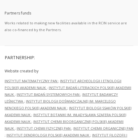
Partners funds
Works related to making new facilities available in the RCIN service are
also co-financed by the Partners.
PARTNERSHIP:
Website created by
INSTYTUT MATEMATYCZNY PAN
;
INSTYTUT ARCHEOLOGII I ETNOLOGII
POLSKIEJ AKADEMII NAUK
;
INSTYTUT BADAŃ LITERACKICH POLSKIEJ AKADEMII
NAUK
;
INSTYTUT BADAŃ SYSTEMOWYCH PAN
;
INSTYTUT BADAWCZY
LEŚNICTWA
;
INSTYTUT BIOLOGII DOŚWIADCZALNEJ IM. MARCELEGO
NENCKIEGO POLSKIEJ AKADEMII NAUK
;
INSTYTUT BIOLOGII SSAKÓW POLSKIEJ
AKADEMII NAUK
;
INSTYTUT BOTANIKI IM. WŁADYSŁAWA SZAFERA POLSKIEJ
AKADEMII NAUK
;
INSTYTUT CHEMII BIOORGANICZNEJ POLSKIEJ AKADEMII
NAUK
;
INSTYTUT CHEMII FIZYCZNEJ PAN
;
INSTYTUT CHEMII ORGANICZNEJ PAN
;
INSTYTUT DENDROLOGII POLSKIEJ AKADEMII NAUK
;
INSTYTUT FILOZOFII I