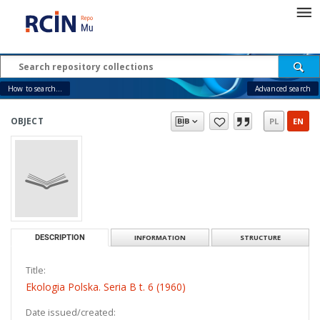
How to search...
Advanced search
OBJECT
PL
EN
DESCRIPTION
INFORMATION
STRUCTURE
Title:
Ekologia Polska. Seria B t. 6 (1960)
Date issued/created: