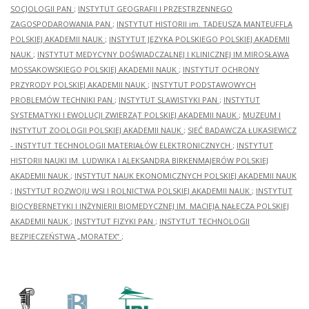
SOCJOLOGII PAN
;
INSTYTUT GEOGRAFII I PRZESTRZENNEGO
ZAGOSPODAROWANIA PAN
;
INSTYTUT HISTORII im. TADEUSZA MANTEUFFLA
POLSKIEJ AKADEMII NAUK
;
INSTYTUT JĘZYKA POLSKIEGO POLSKIEJ AKADEMII
NAUK
;
INSTYTUT MEDYCYNY DOŚWIADCZALNEJ I KLINICZNEJ IM.MIROSŁAWA
MOSSAKOWSKIEGO POLSKIEJ AKADEMII NAUK
;
INSTYTUT OCHRONY
PRZYRODY POLSKIEJ AKADEMII NAUK
;
INSTYTUT PODSTAWOWYCH
PROBLEMÓW TECHNIKI PAN
;
INSTYTUT SLAWISTYKI PAN
;
INSTYTUT
SYSTEMATYKI I EWOLUCJI ZWIERZĄT POLSKIEJ AKADEMII NAUK
;
MUZEUM I
INSTYTUT ZOOLOGII POLSKIEJ AKADEMII NAUK
;
SIEĆ BADAWCZA ŁUKASIEWICZ
- INSTYTUT TECHNOLOGII MATERIAŁÓW ELEKTRONICZNYCH
;
INSTYTUT
HISTORII NAUKI IM. LUDWIKA I ALEKSANDRA BIRKENMAJERÓW POLSKIEJ
AKADEMII NAUK
;
INSTYTUT NAUK EKONOMICZNYCH POLSKIEJ AKADEMII NAUK
;
INSTYTUT ROZWOJU WSI I ROLNICTWA POLSKIEJ AKADEMII NAUK
;
INSTYTUT
BIOCYBERNETYKI I INŻYNIERII BIOMEDYCZNEJ IM. MACIEJA NAŁĘCZA POLSKIEJ
AKADEMII NAUK
;
INSTYTUT FIZYKI PAN
;
INSTYTUT TECHNOLOGII
BEZPIECZEŃSTWA „MORATEX”
;