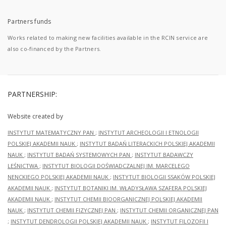
Partners funds
Works related to making new facilities available in the RCIN service are
also co-financed by the Partners.
PARTNERSHIP:
Website created by
INSTYTUT MATEMATYCZNY PAN
;
INSTYTUT ARCHEOLOGII I ETNOLOGII
POLSKIEJ AKADEMII NAUK
;
INSTYTUT BADAŃ LITERACKICH POLSKIEJ AKADEMII
NAUK
;
INSTYTUT BADAŃ SYSTEMOWYCH PAN
;
INSTYTUT BADAWCZY
LEŚNICTWA
;
INSTYTUT BIOLOGII DOŚWIADCZALNEJ IM. MARCELEGO
NENCKIEGO POLSKIEJ AKADEMII NAUK
;
INSTYTUT BIOLOGII SSAKÓW POLSKIEJ
AKADEMII NAUK
;
INSTYTUT BOTANIKI IM. WŁADYSŁAWA SZAFERA POLSKIEJ
AKADEMII NAUK
;
INSTYTUT CHEMII BIOORGANICZNEJ POLSKIEJ AKADEMII
NAUK
;
INSTYTUT CHEMII FIZYCZNEJ PAN
;
INSTYTUT CHEMII ORGANICZNEJ PAN
;
INSTYTUT DENDROLOGII POLSKIEJ AKADEMII NAUK
;
INSTYTUT FILOZOFII I