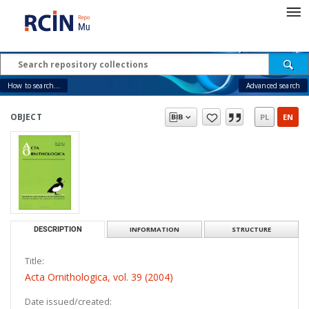
How to search...
Advanced search
OBJECT
PL
EN
DESCRIPTION
INFORMATION
STRUCTURE
Title:
Acta Ornithologica, vol. 39 (2004)
Date issued/created: