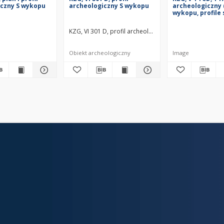
iczny S wykopu
archeologiczny S wykopu
archeologiczny 
wykopu, profile
KZG, VI 301 D, profil archeologiczny S wykopu średni
Obiekt archeologiczny
Image