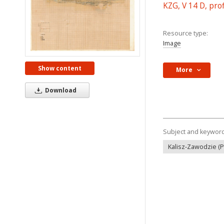
KZG, V 14 D, pro
Resource type:
Image
Show content
More
Download
Subject and keywor
Kalisz-Zawodzie (P