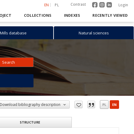
Contrast
EN
PL
Login
OJECT
COLLECTIONS
INDEXES
RECENTLY VIEWED
Mills database
Natural sciences
Search
h
Download bibliography description
PL
EN
STRUCTURE