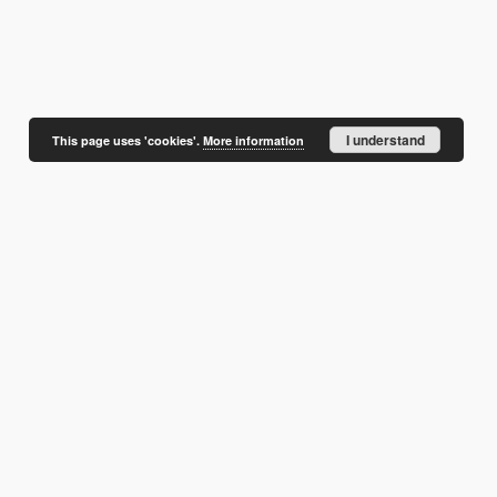
I understand
This page uses 'cookies'.
More information
NSTYTUT BADAŃ SYSTEMOWYCH PAN
;
INSTYTUT BADAWCZY LEŚNICTWA
;
UT BOTANIKI IM. WŁADYSŁAWA SZAFERA POLSKIEJ AKADEMII NAUK
;
I POLSKIEJ AKADEMII NAUK
;
INSTYTUT FILOZOFII I SOCJOLOGII PAN
;
ĘZYKA POLSKIEGO POLSKIEJ AKADEMII NAUK
;
INSTYTUT MEDYCYNY
YTUT PODSTAWOWYCH PROBLEMÓW TECHNIKI PAN
;
INSTYTUT