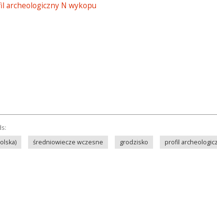
fil archeologiczny N wykopu
ds:
olska)
średniowiecze wczesne
grodzisko
profil archeologic