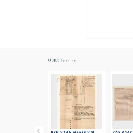
OBJECTS
similar
KZG, V 14 A, plan i profil
KZG, V 14 C,