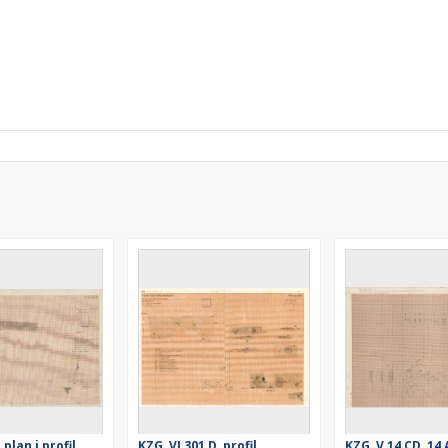
 plan i profil
KZG, VI 301 D, profil
KZG, V 14 CD, 14 