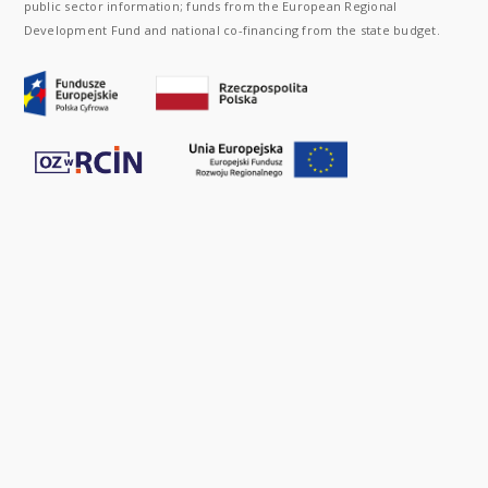
public sector information; funds from the European Regional
Development Fund and national co-financing from the state budget.
LSKIEJ AKADEMII NAUK
;
INSTYTUT BADAŃ LITERACKICH POLSKIEJ AKADEMII NAUK
;
I
EJ AKADEMII NAUK
;
INSTYTUT BIOLOGII SSAKÓW POLSKIEJ AKADEMII NAUK
;
INSTYT
HEMII FIZYCZNEJ PAN
;
INSTYTUT CHEMII ORGANICZNEJ PAN
;
INSTYTUT DENDROLOGI
STYTUT HISTORII im. TADEUSZA MANTEUFFLA POLSKIEJ AKADEMII NAUK
;
INSTYTUT J
EJ AKADEMII NAUK
;
INSTYTUT OCHRONY PRZYRODY POLSKIEJ AKADEMII NAUK
;
INST