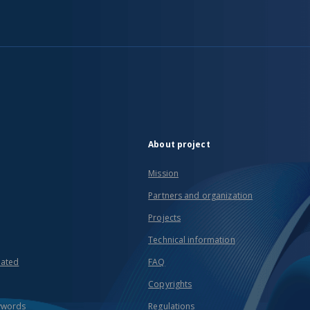
About project
Mission
Partners and organization
Projects
Technical information
eated
FAQ
Copyrights
ywords
Regulations