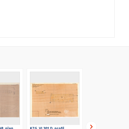
AB, plan
KZG, VI 301 D, profil
KZG, VI 301 D, profil