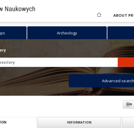
ABOUT PR
aps
Archeology
tory
Advanced searc
INFORMATION
ION