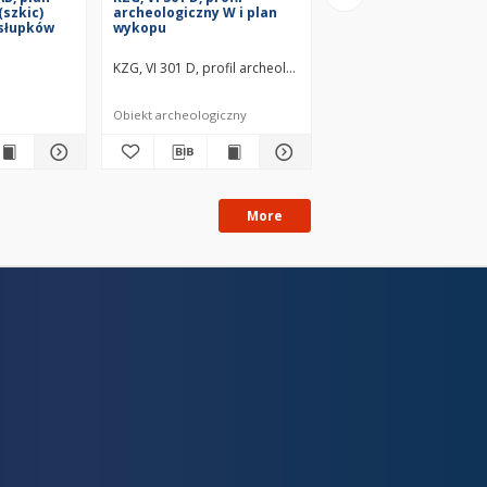
(szkic)
archeologiczny W i plan
archeologiczny N i pl
 słupków
wykopu
wykopu
owiecze wczesne
KZG, VI 301 D, profil archeologiczny W i plan wykopu średn
KZG, VI 301 D, profil a
Obiekt archeologiczny
Obiekt archeologiczny
More