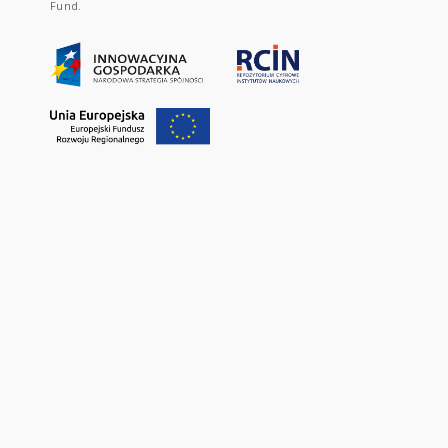
Fund.
PARTNERSHIP:
Website created by
INSTYTUT MATEMATYCZNY PAN
;
INSTYTUT ARCHEOLOGII I ETNOLOGII PO
INSTYTUT BIOLOGII DOŚWIADCZALNEJ IM. MARCELEGO NENCKIEGO POLSKI
INSTYTUT CHEMII BIOORGANICZNEJ POLSKIEJ AKADEMII NAUK
;
INSTYTUT C
INSTYTUT GEOGRAFII I PRZESTRZENNEGO ZAGOSPODAROWANIA PAN
;
IN
DOŚWIADCZALNEJ I KLINICZNEJ IM.MIROSŁAWA MOSSAKOWSKIEGO POLSKI