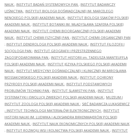
NAUK
;
INSTYTUT BADAŃ SYSTEMOWYCH PAN
;
INSTYTUT BADAWCZY
LEŚNICTWA
;
INSTYTUT BIOLOGII DOŚWIADCZALNEJ IM. MARCELEGO
NENCKIEGO POLSKIEJ AKADEMII NAUK
;
INSTYTUT BIOLOGII SSAKÓW POLSKIEJ
AKADEMII NAUK
;
INSTYTUT BOTANIKI IM. WŁADYSŁAWA SZAFERA POLSKIEJ
AKADEMII NAUK
;
INSTYTUT CHEMII BIOORGANICZNEJ POLSKIEJ AKADEMII
NAUK
;
INSTYTUT CHEMII FIZYCZNEJ PAN
;
INSTYTUT CHEMII ORGANICZNEJ PAN
;
INSTYTUT DENDROLOGII POLSKIEJ AKADEMII NAUK
;
INSTYTUT FILOZOFII I
SOCJOLOGII PAN
;
INSTYTUT GEOGRAFII I PRZESTRZENNEGO
ZAGOSPODAROWANIA PAN
;
INSTYTUT HISTORII im. TADEUSZA MANTEUFFLA
POLSKIEJ AKADEMII NAUK
;
INSTYTUT JĘZYKA POLSKIEGO POLSKIEJ AKADEMII
NAUK
;
INSTYTUT MEDYCYNY DOŚWIADCZALNEJ I KLINICZNEJ IM.MIROSŁAWA
MOSSAKOWSKIEGO POLSKIEJ AKADEMII NAUK
;
INSTYTUT OCHRONY
PRZYRODY POLSKIEJ AKADEMII NAUK
;
INSTYTUT PODSTAWOWYCH
PROBLEMÓW TECHNIKI PAN
;
INSTYTUT SLAWISTYKI PAN
;
INSTYTUT
SYSTEMATYKI I EWOLUCJI ZWIERZĄT POLSKIEJ AKADEMII NAUK
;
MUZEUM I
INSTYTUT ZOOLOGII POLSKIEJ AKADEMII NAUK
;
SIEĆ BADAWCZA ŁUKASIEWICZ
- INSTYTUT TECHNOLOGII MATERIAŁÓW ELEKTRONICZNYCH
;
INSTYTUT
HISTORII NAUKI IM. LUDWIKA I ALEKSANDRA BIRKENMAJERÓW POLSKIEJ
AKADEMII NAUK
;
INSTYTUT NAUK EKONOMICZNYCH POLSKIEJ AKADEMII NAUK
;
INSTYTUT ROZWOJU WSI I ROLNICTWA POLSKIEJ AKADEMII NAUK
;
INSTYTUT