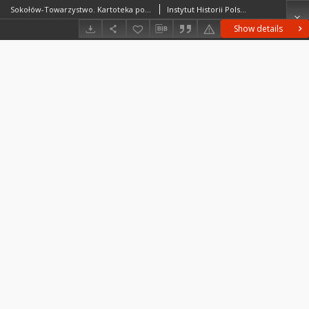
Sokołów-Towarzystwo. Kartoteka powiatu gostynińskiego w średniowieczu. Kartoteka Słownika historyczno-geograficznego Mazowsza w średniowieczu
Instytut Historii Polskiej Akademii Nauk
Show details