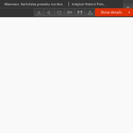
Mianowo. Kartoteka powiatu nurskiego w średniowieczu. Kartoteka Słownika historyczno-geograficznego Mazowsza w średniowieczu
Instytut Historii Polskiej Akademii Nauk
Show details