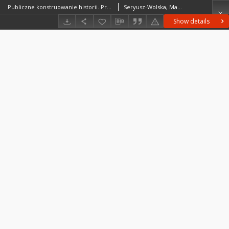
Publiczne konstruowanie historii. Przeszłość w prawicowej ikonografii
Seryusz-Wolska, Magdalena
Show details