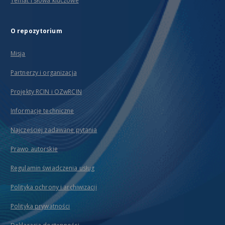
Temat i słowa kluczowe
O repozytorium
Misja
Partnerzy i organizacja
Projekty RCIN i OZwRCIN
Informacje techniczne
Najczęściej zadawane pytania
Prawo autorskie
Regulamin świadczenia usług
Polityka ochrony i archiwizacji
Polityka prywatności