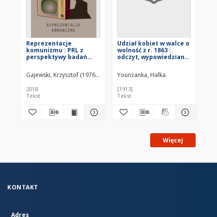
Reprezentacje
Udział kobiet w walce o
komunizmu : PRL z
wolność z r. 1863 :
perspektywy badań
odczyt, wypowiedziany
literackich i
na obchodzie 50-tej
kulturowych
rocznicy powstania
Gajewski, Krzysztof (1976– )
Instytut Badań Literackich. Wydawnictwo.
Younżanka, Halka.
1863 rokuc
2018
[1913]
Tekst
Tekst
Więcej
KONTAKT
Adres