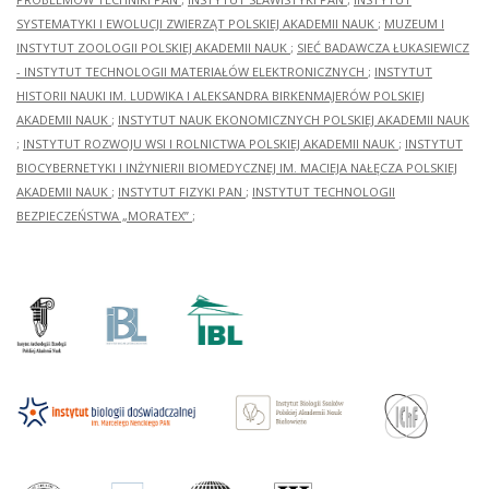
SYSTEMATYKI I EWOLUCJI ZWIERZĄT POLSKIEJ AKADEMII NAUK
;
MUZEUM I
INSTYTUT ZOOLOGII POLSKIEJ AKADEMII NAUK
;
SIEĆ BADAWCZA ŁUKASIEWICZ
- INSTYTUT TECHNOLOGII MATERIAŁÓW ELEKTRONICZNYCH
;
INSTYTUT
HISTORII NAUKI IM. LUDWIKA I ALEKSANDRA BIRKENMAJERÓW POLSKIEJ
AKADEMII NAUK
;
INSTYTUT NAUK EKONOMICZNYCH POLSKIEJ AKADEMII NAUK
;
INSTYTUT ROZWOJU WSI I ROLNICTWA POLSKIEJ AKADEMII NAUK
;
INSTYTUT
BIOCYBERNETYKI I INŻYNIERII BIOMEDYCZNEJ IM. MACIEJA NAŁĘCZA POLSKIEJ
AKADEMII NAUK
;
INSTYTUT FIZYKI PAN
;
INSTYTUT TECHNOLOGII
BEZPIECZEŃSTWA „MORATEX”
;