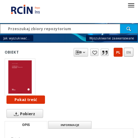
Jak wyszukiwać...
Wyszukiwanie zaawansowane
OBIEKT
PL
EN
Pokaż treść
Pobierz
OPIS
INFORMACJE