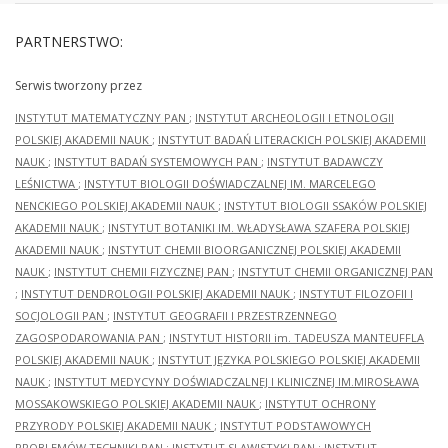
PARTNERSTWO:
Serwis tworzony przez
INSTYTUT MATEMATYCZNY PAN
;
INSTYTUT ARCHEOLOGII I ETNOLOGII
POLSKIEJ AKADEMII NAUK
;
INSTYTUT BADAŃ LITERACKICH POLSKIEJ AKADEMII
NAUK
;
INSTYTUT BADAŃ SYSTEMOWYCH PAN
;
INSTYTUT BADAWCZY
LEŚNICTWA
;
INSTYTUT BIOLOGII DOŚWIADCZALNEJ IM. MARCELEGO
NENCKIEGO POLSKIEJ AKADEMII NAUK
;
INSTYTUT BIOLOGII SSAKÓW POLSKIEJ
AKADEMII NAUK
;
INSTYTUT BOTANIKI IM. WŁADYSŁAWA SZAFERA POLSKIEJ
AKADEMII NAUK
;
INSTYTUT CHEMII BIOORGANICZNEJ POLSKIEJ AKADEMII
NAUK
;
INSTYTUT CHEMII FIZYCZNEJ PAN
;
INSTYTUT CHEMII ORGANICZNEJ PAN
;
INSTYTUT DENDROLOGII POLSKIEJ AKADEMII NAUK
;
INSTYTUT FILOZOFII I
SOCJOLOGII PAN
;
INSTYTUT GEOGRAFII I PRZESTRZENNEGO
ZAGOSPODAROWANIA PAN
;
INSTYTUT HISTORII im. TADEUSZA MANTEUFFLA
POLSKIEJ AKADEMII NAUK
;
INSTYTUT JĘZYKA POLSKIEGO POLSKIEJ AKADEMII
NAUK
;
INSTYTUT MEDYCYNY DOŚWIADCZALNEJ I KLINICZNEJ IM.MIROSŁAWA
MOSSAKOWSKIEGO POLSKIEJ AKADEMII NAUK
;
INSTYTUT OCHRONY
PRZYRODY POLSKIEJ AKADEMII NAUK
;
INSTYTUT PODSTAWOWYCH
PROBLEMÓW TECHNIKI PAN
;
INSTYTUT SLAWISTYKI PAN
;
INSTYTUT