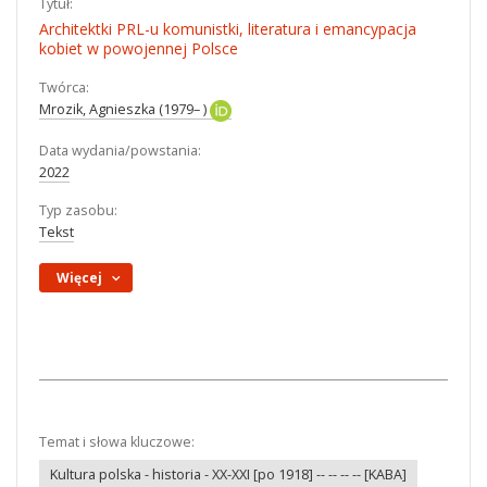
Tytuł:
Architektki PRL-u komunistki, literatura i emancypacja
kobiet w powojennej Polsce
Twórca:
Mrozik, Agnieszka (1979– )
Data wydania/powstania:
2022
Typ zasobu:
Tekst
Więcej
Temat i słowa kluczowe:
Kultura polska - historia - XX-XXI [po 1918] -- -- -- -- [KABA]