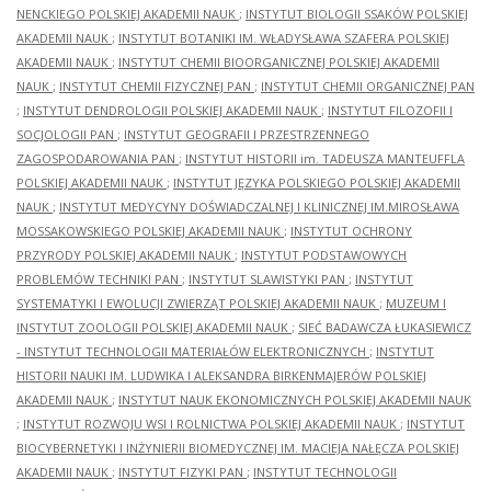
NENCKIEGO POLSKIEJ AKADEMII NAUK
;
INSTYTUT BIOLOGII SSAKÓW POLSKIEJ
AKADEMII NAUK
;
INSTYTUT BOTANIKI IM. WŁADYSŁAWA SZAFERA POLSKIEJ
AKADEMII NAUK
;
INSTYTUT CHEMII BIOORGANICZNEJ POLSKIEJ AKADEMII
NAUK
;
INSTYTUT CHEMII FIZYCZNEJ PAN
;
INSTYTUT CHEMII ORGANICZNEJ PAN
;
INSTYTUT DENDROLOGII POLSKIEJ AKADEMII NAUK
;
INSTYTUT FILOZOFII I
SOCJOLOGII PAN
;
INSTYTUT GEOGRAFII I PRZESTRZENNEGO
ZAGOSPODAROWANIA PAN
;
INSTYTUT HISTORII im. TADEUSZA MANTEUFFLA
POLSKIEJ AKADEMII NAUK
;
INSTYTUT JĘZYKA POLSKIEGO POLSKIEJ AKADEMII
NAUK
;
INSTYTUT MEDYCYNY DOŚWIADCZALNEJ I KLINICZNEJ IM.MIROSŁAWA
MOSSAKOWSKIEGO POLSKIEJ AKADEMII NAUK
;
INSTYTUT OCHRONY
PRZYRODY POLSKIEJ AKADEMII NAUK
;
INSTYTUT PODSTAWOWYCH
PROBLEMÓW TECHNIKI PAN
;
INSTYTUT SLAWISTYKI PAN
;
INSTYTUT
SYSTEMATYKI I EWOLUCJI ZWIERZĄT POLSKIEJ AKADEMII NAUK
;
MUZEUM I
INSTYTUT ZOOLOGII POLSKIEJ AKADEMII NAUK
;
SIEĆ BADAWCZA ŁUKASIEWICZ
- INSTYTUT TECHNOLOGII MATERIAŁÓW ELEKTRONICZNYCH
;
INSTYTUT
HISTORII NAUKI IM. LUDWIKA I ALEKSANDRA BIRKENMAJERÓW POLSKIEJ
AKADEMII NAUK
;
INSTYTUT NAUK EKONOMICZNYCH POLSKIEJ AKADEMII NAUK
;
INSTYTUT ROZWOJU WSI I ROLNICTWA POLSKIEJ AKADEMII NAUK
;
INSTYTUT
BIOCYBERNETYKI I INŻYNIERII BIOMEDYCZNEJ IM. MACIEJA NAŁĘCZA POLSKIEJ
AKADEMII NAUK
;
INSTYTUT FIZYKI PAN
;
INSTYTUT TECHNOLOGII