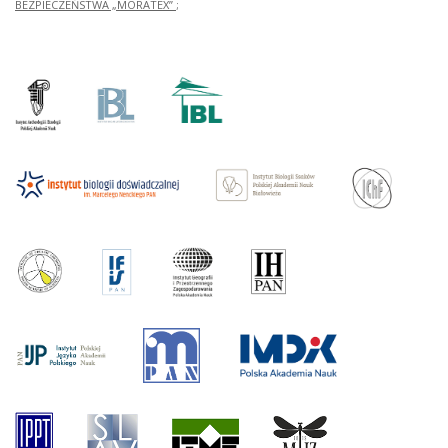
BEZPIECZEŃSTWA „MORATEX”
;