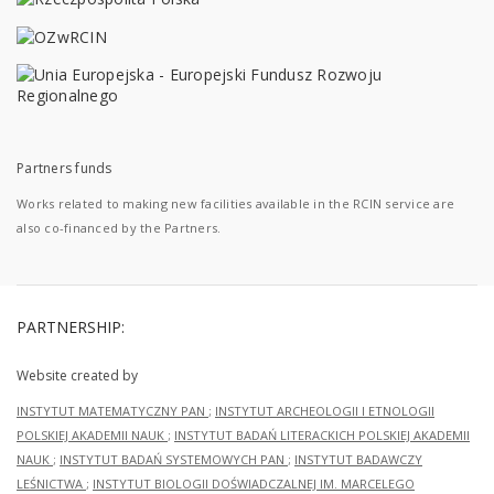
Partners funds
Works related to making new facilities available in the RCIN service are
also co-financed by the Partners.
PARTNERSHIP:
Website created by
INSTYTUT MATEMATYCZNY PAN
;
INSTYTUT ARCHEOLOGII I ETNOLOGII
POLSKIEJ AKADEMII NAUK
;
INSTYTUT BADAŃ LITERACKICH POLSKIEJ AKADEMII
NAUK
;
INSTYTUT BADAŃ SYSTEMOWYCH PAN
;
INSTYTUT BADAWCZY
LEŚNICTWA
;
INSTYTUT BIOLOGII DOŚWIADCZALNEJ IM. MARCELEGO