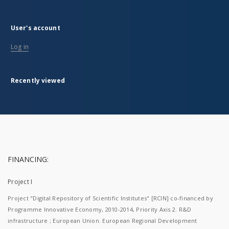
User's account
Log in
Recently viewed
FINANCING:
Project I
Project "Digital Repository of Scientific Institutes" [RCIN] co-financed by
Programme Innovative Economy, 2010-2014, Priority Axis 2. R&D
infrastructure ; European Union. European Regional Development