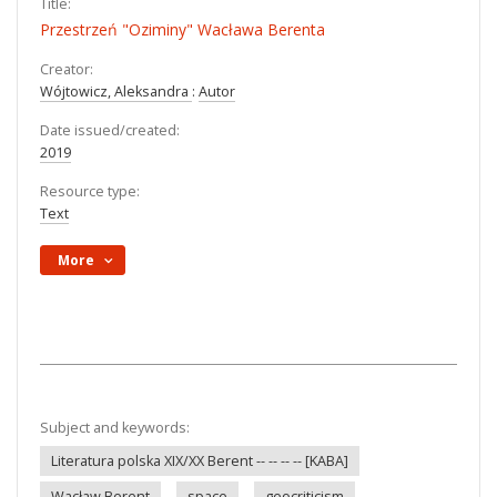
Title:
Przestrzeń "Oziminy" Wacława Berenta
Creator:
Wójtowicz, Aleksandra
:
Autor
Date issued/created:
2019
Resource type:
Text
More
Subject and keywords:
Literatura polska XIX/XX Berent -- -- -- -- [KABA]
Wacław Berent
space
geocriticism