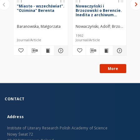
"Miasto - wszechświat".
Nowaczyński i
Fid
"Ozimina" Berenta
Brzozowski o Berencie.
Inedita z archiwum
"Przeglądu
Tygodniowego"
Baranowska, Małgorzata
Nowaczyński, Adolf
Brzozowski, Sta
Tre
1992
199
Journal/Article
Journal/Article
Jou
More
CONTACT
Address
Institute of Literary Research Polish Academy of Science
Nowy Świat 72