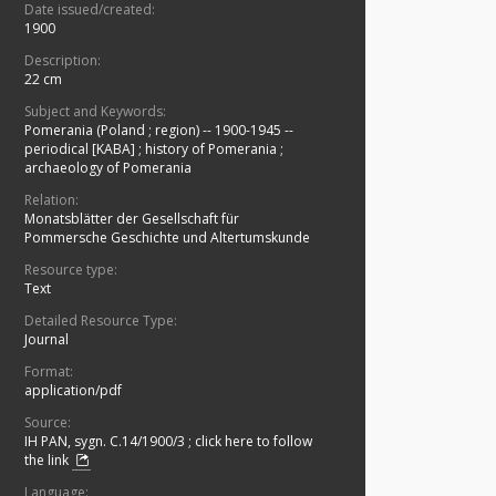
Date issued/created:
1900
Description:
22 cm
Subject and Keywords:
Pomerania (Poland ; region) -- 1900-1945 --
periodical [KABA]
;
history of Pomerania
;
archaeology of Pomerania
Relation:
Monatsblätter der Gesellschaft für
Pommersche Geschichte und Altertumskunde
Resource type:
Text
Detailed Resource Type:
Journal
Format:
application/pdf
Source:
IH PAN, sygn. C.14/1900/3
;
click here to follow
the link
Language: