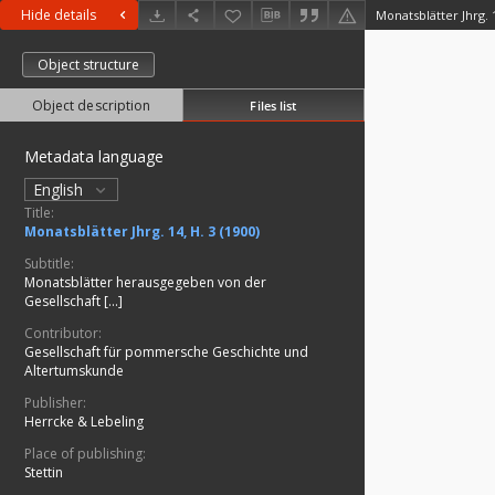
Hide details
Monatsblätter Jhrg. 1
Object structure
Object description
Files list
Metadata language
English
Title:
Monatsblätter Jhrg. 14, H. 3 (1900)
Subtitle:
Monatsblätter herausgegeben von der
Gesellschaft [...]
Contributor:
Gesellschaft für pommersche Geschichte und
Altertumskunde
Publisher:
Herrcke & Lebeling
Place of publishing:
Stettin