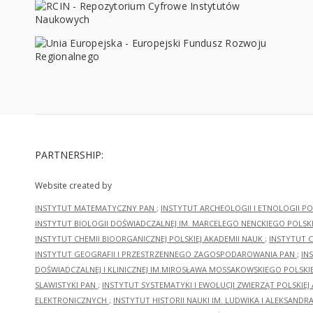
PARTNERSHIP:
Website created by
INSTYTUT MATEMATYCZNY PAN
;
INSTYTUT ARCHEOLOGII I ETNOLOGII PO
INSTYTUT BIOLOGII DOŚWIADCZALNEJ IM. MARCELEGO NENCKIEGO POLSKI
INSTYTUT CHEMII BIOORGANICZNEJ POLSKIEJ AKADEMII NAUK
;
INSTYTUT C
INSTYTUT GEOGRAFII I PRZESTRZENNEGO ZAGOSPODAROWANIA PAN
;
IN
DOŚWIADCZALNEJ I KLINICZNEJ IM.MIROSŁAWA MOSSAKOWSKIEGO POLSKI
SLAWISTYKI PAN
;
INSTYTUT SYSTEMATYKI I EWOLUCJI ZWIERZĄT POLSKIEJ
ELEKTRONICZNYCH
;
INSTYTUT HISTORII NAUKI IM. LUDWIKA I ALEKSAND