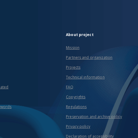
About project
Mission
Partners and organization
Projects
Technical information
eated
FAQ
Copyrights
ywords
Regulations
Preservation and archive policy
Privacy policy
Declaration of accessibility