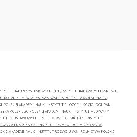
NSTYTUT BADAŃ SYSTEMOWYCH PAN
;
INSTYTUT BADAWCZY LEŚNICTWA
;
UT BOTANIKI IM. WŁADYSŁAWA SZAFERA POLSKIEJ AKADEMII NAUK
;
I POLSKIEJ AKADEMII NAUK
;
INSTYTUT FILOZOFII I SOCJOLOGII PAN
;
ĘZYKA POLSKIEGO POLSKIEJ AKADEMII NAUK
;
INSTYTUT MEDYCYNY
YTUT PODSTAWOWYCH PROBLEMÓW TECHNIKI PAN
;
INSTYTUT
ADAWCZA ŁUKASIEWICZ - INSTYTUT TECHNOLOGII MATERIAŁÓW
KIEJ AKADEMII NAUK
;
INSTYTUT ROZWOJU WSI I ROLNICTWA POLSKIEJ