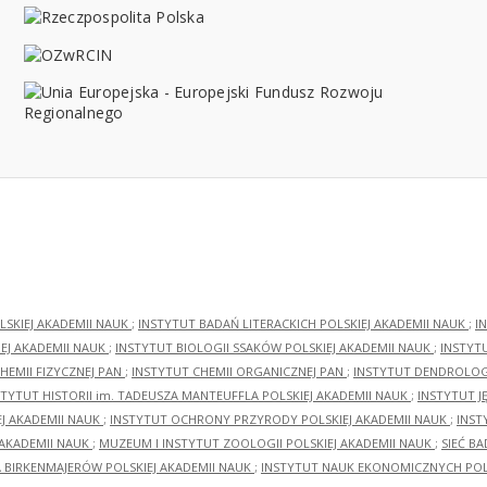
LSKIEJ AKADEMII NAUK
;
INSTYTUT BADAŃ LITERACKICH POLSKIEJ AKADEMII NAUK
;
I
EJ AKADEMII NAUK
;
INSTYTUT BIOLOGII SSAKÓW POLSKIEJ AKADEMII NAUK
;
INSTYT
HEMII FIZYCZNEJ PAN
;
INSTYTUT CHEMII ORGANICZNEJ PAN
;
INSTYTUT DENDROLOGI
STYTUT HISTORII im. TADEUSZA MANTEUFFLA POLSKIEJ AKADEMII NAUK
;
INSTYTUT J
EJ AKADEMII NAUK
;
INSTYTUT OCHRONY PRZYRODY POLSKIEJ AKADEMII NAUK
;
INST
 AKADEMII NAUK
;
MUZEUM I INSTYTUT ZOOLOGII POLSKIEJ AKADEMII NAUK
;
SIEĆ B
RA BIRKENMAJERÓW POLSKIEJ AKADEMII NAUK
;
INSTYTUT NAUK EKONOMICZNYCH POLS