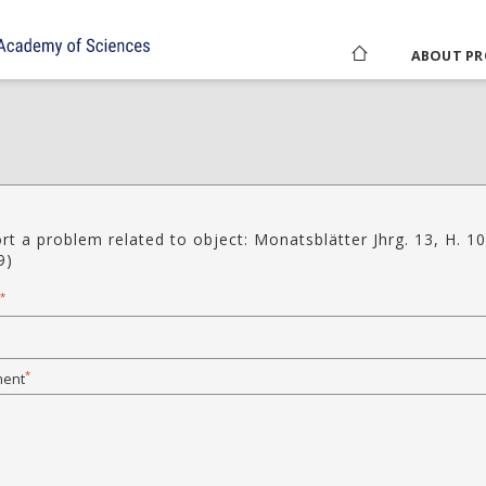
ABOUT PR
rt a problem related to object: Monatsblätter Jhrg. 13, H. 10
9)
*
*
ent