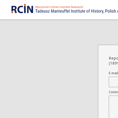
Repo
(189
E-mail
Comm