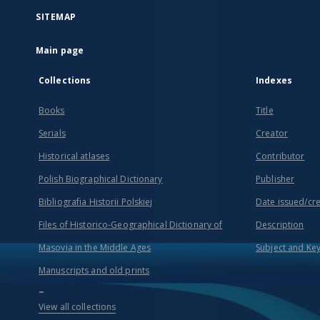
SITEMAP
Main page
Collections
Indexes
Books
Title
Serials
Creator
Historical atlases
Contributor
Polish Biographical Dictionary
Publisher
Bibliografia Historii Polskiej
Date issued/cr
Files of Historico-Geographical Dictionary of
Description
Masovia in the Middle Ages
Subject and Ke
Manuscripts and old prints
...
View all collections