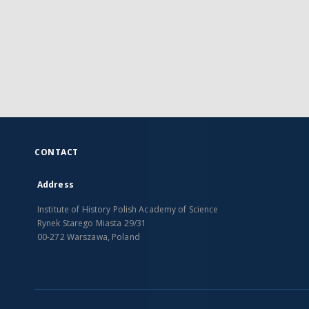
CONTACT
Address
Institute of History Polish Academy of Science
Rynek Starego Miasta 29/31
00-272 Warszawa, Poland