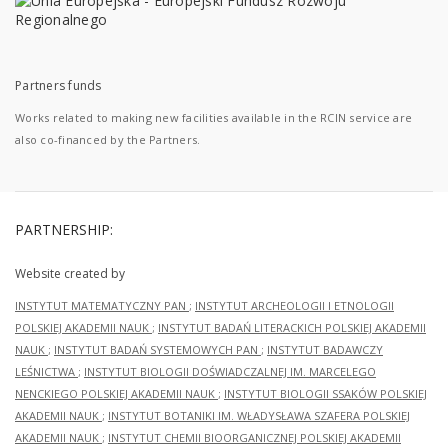
Partners funds
Works related to making new facilities available in the RCIN service are
also co-financed by the Partners.
PARTNERSHIP:
Website created by
INSTYTUT MATEMATYCZNY PAN
;
INSTYTUT ARCHEOLOGII I ETNOLOGII
POLSKIEJ AKADEMII NAUK
;
INSTYTUT BADAŃ LITERACKICH POLSKIEJ AKADEMII
NAUK
;
INSTYTUT BADAŃ SYSTEMOWYCH PAN
;
INSTYTUT BADAWCZY
LEŚNICTWA
;
INSTYTUT BIOLOGII DOŚWIADCZALNEJ IM. MARCELEGO
NENCKIEGO POLSKIEJ AKADEMII NAUK
;
INSTYTUT BIOLOGII SSAKÓW POLSKIEJ
AKADEMII NAUK
;
INSTYTUT BOTANIKI IM. WŁADYSŁAWA SZAFERA POLSKIEJ
AKADEMII NAUK
;
INSTYTUT CHEMII BIOORGANICZNEJ POLSKIEJ AKADEMII