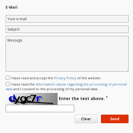
E-Mail
Your
e-
Subject
mail
Message
I have read and accept the
Privacy Policy
of the website.
I have read the
information clause regarding the processing of personal
data
and I consent to the processing of my personal data.
*
Enter the text above.