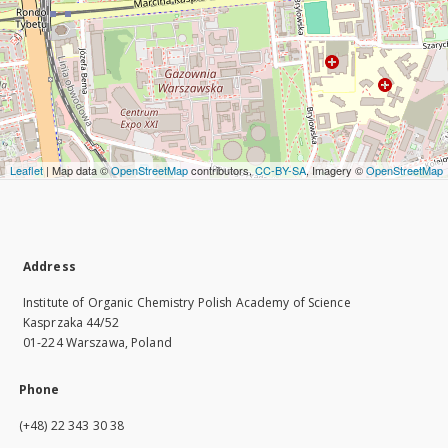
Leaflet
| Map data ©
OpenStreetMap
contributors,
CC-BY-SA
, Imagery ©
OpenStreetMap
Address
Institute of Organic Chemistry Polish Academy of Science
Kasprzaka 44/52
01-224 Warszawa, Poland
Phone
(+48) 22 343 30 38