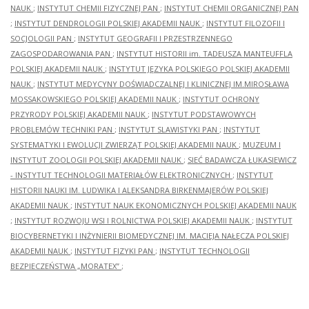
NAUK
;
INSTYTUT CHEMII FIZYCZNEJ PAN
;
INSTYTUT CHEMII ORGANICZNEJ PAN
;
INSTYTUT DENDROLOGII POLSKIEJ AKADEMII NAUK
;
INSTYTUT FILOZOFII I
SOCJOLOGII PAN
;
INSTYTUT GEOGRAFII I PRZESTRZENNEGO
ZAGOSPODAROWANIA PAN
;
INSTYTUT HISTORII im. TADEUSZA MANTEUFFLA
POLSKIEJ AKADEMII NAUK
;
INSTYTUT JĘZYKA POLSKIEGO POLSKIEJ AKADEMII
NAUK
;
INSTYTUT MEDYCYNY DOŚWIADCZALNEJ I KLINICZNEJ IM.MIROSŁAWA
MOSSAKOWSKIEGO POLSKIEJ AKADEMII NAUK
;
INSTYTUT OCHRONY
PRZYRODY POLSKIEJ AKADEMII NAUK
;
INSTYTUT PODSTAWOWYCH
PROBLEMÓW TECHNIKI PAN
;
INSTYTUT SLAWISTYKI PAN
;
INSTYTUT
SYSTEMATYKI I EWOLUCJI ZWIERZĄT POLSKIEJ AKADEMII NAUK
;
MUZEUM I
INSTYTUT ZOOLOGII POLSKIEJ AKADEMII NAUK
;
SIEĆ BADAWCZA ŁUKASIEWICZ
- INSTYTUT TECHNOLOGII MATERIAŁÓW ELEKTRONICZNYCH
;
INSTYTUT
HISTORII NAUKI IM. LUDWIKA I ALEKSANDRA BIRKENMAJERÓW POLSKIEJ
AKADEMII NAUK
;
INSTYTUT NAUK EKONOMICZNYCH POLSKIEJ AKADEMII NAUK
;
INSTYTUT ROZWOJU WSI I ROLNICTWA POLSKIEJ AKADEMII NAUK
;
INSTYTUT
BIOCYBERNETYKI I INŻYNIERII BIOMEDYCZNEJ IM. MACIEJA NAŁĘCZA POLSKIEJ
AKADEMII NAUK
;
INSTYTUT FIZYKI PAN
;
INSTYTUT TECHNOLOGII
BEZPIECZEŃSTWA „MORATEX”
;