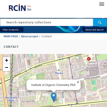
How to search...
Advanced search
MAIN PAGE
|
About project
|
Contact
CONTACT
+
−
×
Institute of Organic Chemistry PAS