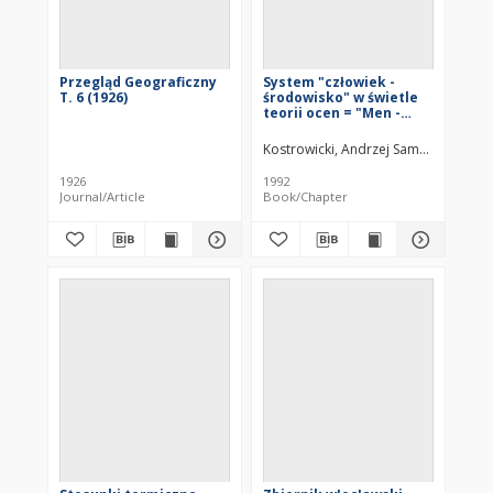
Przegląd Geograficzny
System "człowiek -
T. 6 (1926)
środowisko" w świetle
teorii ocen = "Men -
environment" system in
the light of th theory of
Kostrowicki, Andrzej Samuel (1921– )
evaluation
1926
1992
Journal/Article
Book/Chapter