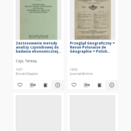
Zastosowanie metody
Przegląd Geograficzny =
analizy czynnikowej do
Revue Polonaise de
badania ekonomicznej
Géographie = Polish
struktury regionalnej
Geographical Review
Polski = Application of
Czyż, Teresa.
factor analysis in the
study of Poland's
1971
1919-
economic regional
Book/Chapter
Journal/Article
structure = Primenenie
faktornogo analiza dlâ
izučeniâ èkonomičeskoj
rajonnoj struktury Pol'ši