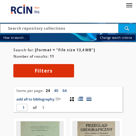
How to search...
Change search criteria
Search for:
[Format = "File size 13,4 MB"]
Number of results:
11
Filters
Items per page:
24
40
64
add all to bibliography
of
1