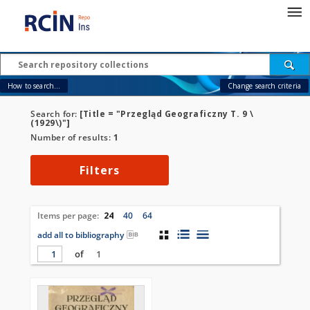
How to search...
Change search criteria
Search for:
[Title = "Przegląd Geograficzny T. 9 \
(1929\)"]
Number of results:
1
Filters
Items per page:
24
40
64
add all to bibliography
of
1