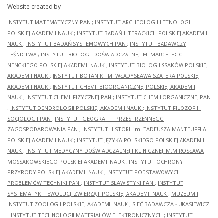
Website created by
INSTYTUT MATEMATYCZNY PAN
;
INSTYTUT ARCHEOLOGII I ETNOLOGII
POLSKIEJ AKADEMII NAUK
;
INSTYTUT BADAŃ LITERACKICH POLSKIEJ AKADEMII
NAUK
;
INSTYTUT BADAŃ SYSTEMOWYCH PAN
;
INSTYTUT BADAWCZY
LEŚNICTWA
;
INSTYTUT BIOLOGII DOŚWIADCZALNEJ IM. MARCELEGO
NENCKIEGO POLSKIEJ AKADEMII NAUK
;
INSTYTUT BIOLOGII SSAKÓW POLSKIEJ
AKADEMII NAUK
;
INSTYTUT BOTANIKI IM. WŁADYSŁAWA SZAFERA POLSKIEJ
AKADEMII NAUK
;
INSTYTUT CHEMII BIOORGANICZNEJ POLSKIEJ AKADEMII
NAUK
;
INSTYTUT CHEMII FIZYCZNEJ PAN
;
INSTYTUT CHEMII ORGANICZNEJ PAN
;
INSTYTUT DENDROLOGII POLSKIEJ AKADEMII NAUK
;
INSTYTUT FILOZOFII I
SOCJOLOGII PAN
;
INSTYTUT GEOGRAFII I PRZESTRZENNEGO
ZAGOSPODAROWANIA PAN
;
INSTYTUT HISTORII im. TADEUSZA MANTEUFFLA
POLSKIEJ AKADEMII NAUK
;
INSTYTUT JĘZYKA POLSKIEGO POLSKIEJ AKADEMII
NAUK
;
INSTYTUT MEDYCYNY DOŚWIADCZALNEJ I KLINICZNEJ IM.MIROSŁAWA
MOSSAKOWSKIEGO POLSKIEJ AKADEMII NAUK
;
INSTYTUT OCHRONY
PRZYRODY POLSKIEJ AKADEMII NAUK
;
INSTYTUT PODSTAWOWYCH
PROBLEMÓW TECHNIKI PAN
;
INSTYTUT SLAWISTYKI PAN
;
INSTYTUT
SYSTEMATYKI I EWOLUCJI ZWIERZĄT POLSKIEJ AKADEMII NAUK
;
MUZEUM I
INSTYTUT ZOOLOGII POLSKIEJ AKADEMII NAUK
;
SIEĆ BADAWCZA ŁUKASIEWICZ
- INSTYTUT TECHNOLOGII MATERIAŁÓW ELEKTRONICZNYCH
;
INSTYTUT