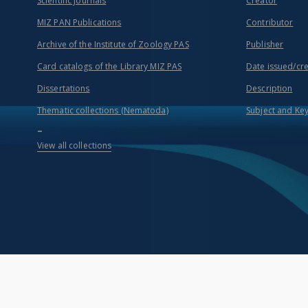
Scientific Journals
Creator
MIZ PAN Publications
Contributor
Archive of the Institute of Zoology PAS
Publisher
Card catalogs of the Library MIZ PAS
Date issued/cr
Dissertations
Description
Thematic collections (Nematoda)
Subject and Ke
...
View all collections