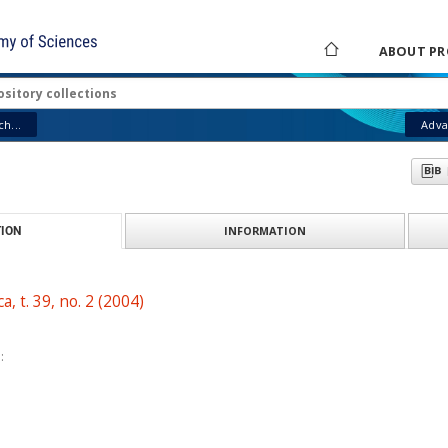
ABOUT PR
h...
Adva
INFORMATION
ION
a, t. 39, no. 2 (2004)
: