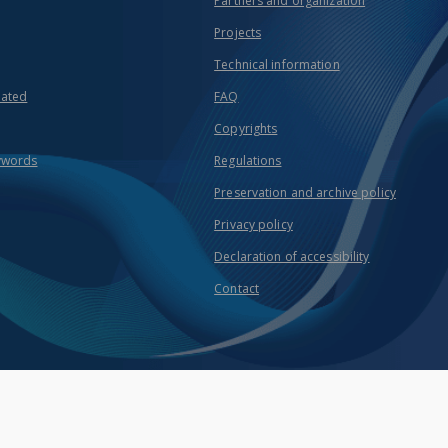
Partners and organization
Projects
Technical information
eated
FAQ
Copyrights
ywords
Regulations
Preservation and archive policy
Privacy policy
Declaration of accessibility
Contact