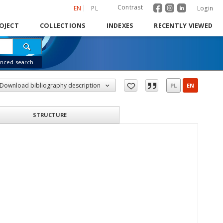
Contrast
EN
PL
Login
OJECT
COLLECTIONS
INDEXES
RECENTLY VIEWED
nced search
Download bibliography description
PL
EN
STRUCTURE