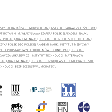
NSTYTUT BADAŃ SYSTEMOWYCH PAN
;
INSTYTUT BADAWCZY LEŚNICTWA
;
UT BOTANIKI IM. WŁADYSŁAWA SZAFERA POLSKIEJ AKADEMII NAUK
;
I POLSKIEJ AKADEMII NAUK
;
INSTYTUT FILOZOFII I SOCJOLOGII PAN
;
ĘZYKA POLSKIEGO POLSKIEJ AKADEMII NAUK
;
INSTYTUT MEDYCYNY
YTUT PODSTAWOWYCH PROBLEMÓW TECHNIKI PAN
;
INSTYTUT
ADAWCZA ŁUKASIEWICZ - INSTYTUT TECHNOLOGII MATERIAŁÓW
KIEJ AKADEMII NAUK
;
INSTYTUT ROZWOJU WSI I ROLNICTWA POLSKIEJ
CHNOLOGII BEZPIECZEŃSTWA „MORATEX”
;