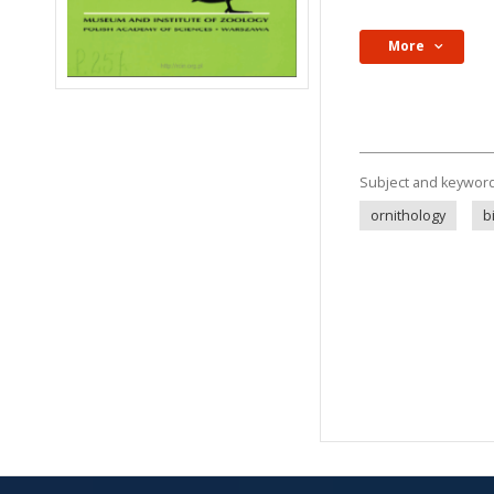
More
Subject and keywor
ornithology
b