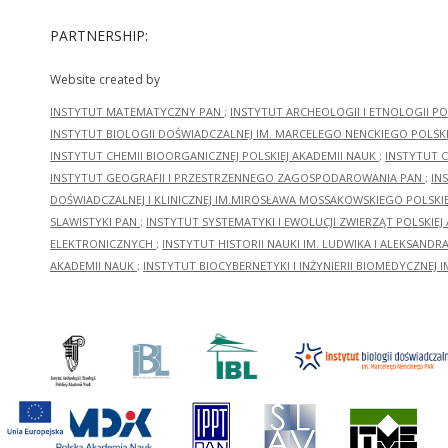
PARTNERSHIP:
Website created by
INSTYTUT MATEMATYCZNY PAN
;
INSTYTUT ARCHEOLOGII I ETNOLOGII PO
INSTYTUT BIOLOGII DOŚWIADCZALNEJ IM. MARCELEGO NENCKIEGO POLSKI
INSTYTUT CHEMII BIOORGANICZNEJ POLSKIEJ AKADEMII NAUK
;
INSTYTUT C
INSTYTUT GEOGRAFII I PRZESTRZENNEGO ZAGOSPODAROWANIA PAN
;
IN
DOŚWIADCZALNEJ I KLINICZNEJ IM.MIROSŁAWA MOSSAKOWSKIEGO POLSKI
SLAWISTYKI PAN
;
INSTYTUT SYSTEMATYKI I EWOLUCJI ZWIERZĄT POLSKIEJ
ELEKTRONICZNYCH
;
INSTYTUT HISTORII NAUKI IM. LUDWIKA I ALEKSAND
AKADEMII NAUK
;
INSTYTUT BIOCYBERNETYKI I INŻYNIERII BIOMEDYCZNEJ I