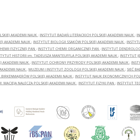
LSKIEJ AKADEMII NAUK
;
INSTYTUT BADAŃ LITERACKICH POLSKIEJ AKADEMII NAUK
;
I
EJ AKADEMII NAUK
;
INSTYTUT BIOLOGII SSAKÓW POLSKIEJ AKADEMII NAUK
;
INSTYT
HEMII FIZYCZNEJ PAN
;
INSTYTUT CHEMII ORGANICZNEJ PAN
;
INSTYTUT DENDROLOGI
STYTUT HISTORII im. TADEUSZA MANTEUFFLA POLSKIEJ AKADEMII NAUK
;
INSTYTUT J
EJ AKADEMII NAUK
;
INSTYTUT OCHRONY PRZYRODY POLSKIEJ AKADEMII NAUK
;
INST
 AKADEMII NAUK
;
MUZEUM I INSTYTUT ZOOLOGII POLSKIEJ AKADEMII NAUK
;
SIEĆ B
RA BIRKENMAJERÓW POLSKIEJ AKADEMII NAUK
;
INSTYTUT NAUK EKONOMICZNYCH POLS
M. MACIEJA NAŁĘCZA POLSKIEJ AKADEMII NAUK
;
INSTYTUT FIZYKI PAN
;
INSTYTUT TE