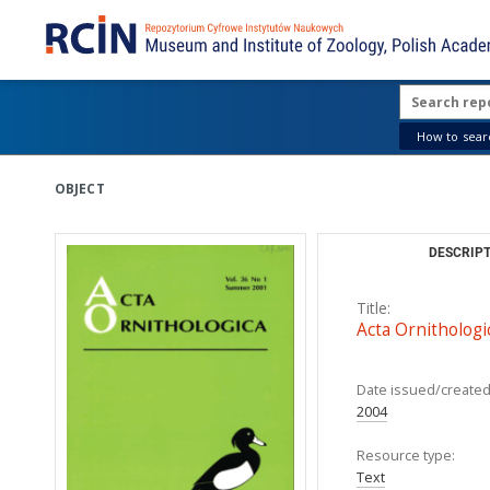
How to searc
OBJECT
DESCRIPT
Title:
Acta Ornithologic
Date issued/created
2004
Resource type:
Text