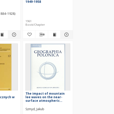
1949-1958
(1884–1928)
1961
Book/Chapter
The impact of mountain
icznych w
lee waves on the near-
surface atmospheric
pressure and local air
circulation in the foreland
Szmyd, Jakub
of the Polish Tatra