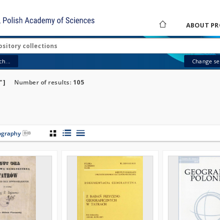
ABOUT PR
h...
Change sea
"]
Number of results:
105
iography