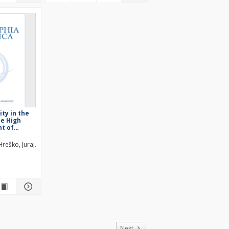
ity in the
he High
ht of
ating
Hreško, Juraj
Bugár, Gabriel
of
Next