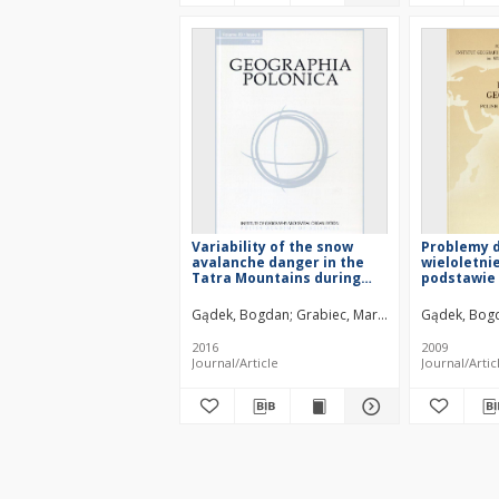
Variability of the snow
Problemy d
avalanche danger in the
wieloletni
Tatra Mountains during
podstawie
the past nine decades
spągu zim
śnieżnej n
Gądek, Bogdan
Grabiec, Mariusz
Rączkowska, Z
Gądek, Bog
Tatr= The 
permafros
2016
2009
based on 
Journal/Article
Journal/Artic
temperatu
the Tatra 