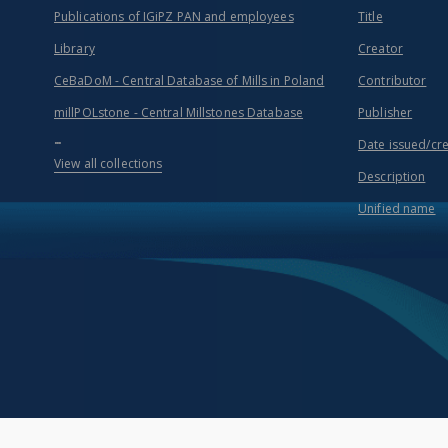
Publications of IGiPZ PAN and employees
Title
Library
Creator
CeBaDoM - Central Database of Mills in Poland
Contributor
millPOLstone - Central Millstones Database
Publisher
...
Date issued/cr
View all collections
Description
Unified name