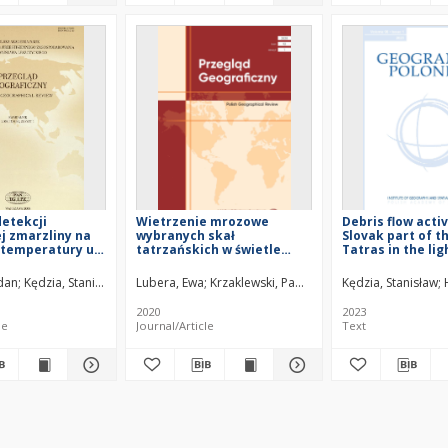
etekcji
Wietrzenie mrozowe
Debris flow activ
ej zmarzliny na
wybranych skał
Slovak part of t
 temperatury u
tatrzańskich w świetle
Tatras in the lig
owej pokrywy
badań laboratoryjnych =
lichenometric d
a przykładzie
Frost weathering of
ofia
dan
Kędzia, Stanisław
Maciata, Andrzej
Lubera, Ewa
Krzaklewski, Paweł
Kędzia, Stanisław
problem of
selected Tatra rocks in the
t detection
light of laboratory tests
2020
2023
bottom
le
Journal/Article
Text
re snow cover –
Mts. case