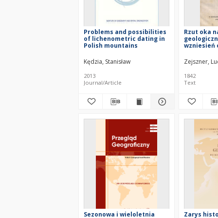
Problems and possibilities
Rzut oka 
of lichenometric dating in
geologiczn
Polish mountains
wzniesień 
równoodległ
Kędzia, Stanisław
Zejszner, L
2013
1842
Journal/Article
Text
Sezonowa i wieloletnia
Zarys hist