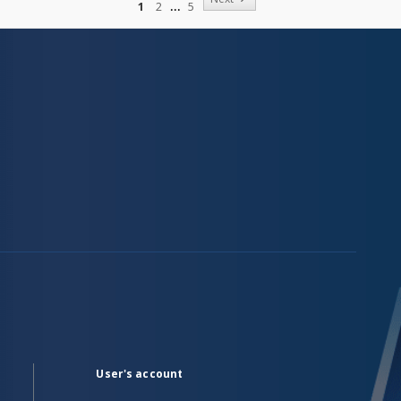
1
2
5
User's account