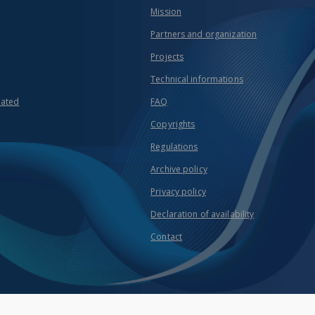
Mission
Partners and organization
Projects
Technical informations
eated
FAQ
Copyrights
Regulations
Archive policy
Privacy policy
Declaration of availability
Contact