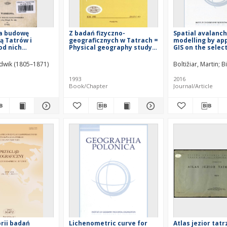
na budowę
Z badań fizyczno-
Spatial avalanc
ą Tatrów i
geograficznych w Tatrach =
modelling by app
od nich
Physical geography study
GIS on the selec
ych : (z ryciną)
in the Tatra Mountains
of Western Tatr
Belianske Tatra 
udwik (1805–1871)
Boltižiar, Martin
B
Slovakia
1993
2016
Book/Chapter
Journal/Article
orii badań
Lichenometric curve for
Atlas jezior tatr