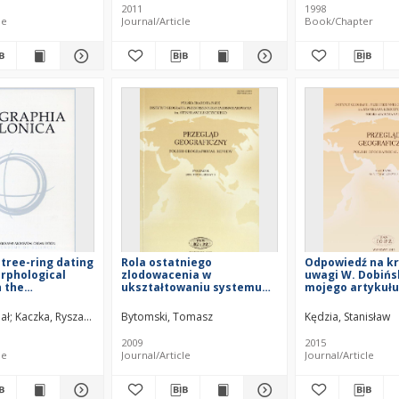
2011
1998
le
Journal/Article
Book/Chapter
tree-ring dating
Rola ostatniego
Odpowiedź na k
rphological
zlodowacenia w
uwagi W. Dobiń
n the
ukształtowaniu systemu
mojego artykułu
tion of spatial
krasowego Wywierzyska
f the runout
Goryczkowego w Tatrach =
ał
ał
Kaczka, Ryszard J.
Rączkowska, Zofia
Bytomski, Tomasz
Janecka, Karolina
Kędzia, Stanisław
ow avalanches,
The role of the last
Valley, Tatra
glaciation in shaping the
2009
2015
(Poland)
Wywierzysko Goryczkowe
le
Journal/Article
Journal/Article
karst system in the Tatra
Mts.