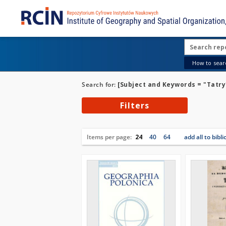
How to searc
Search for:
[Subject and Keywords = "Tatry
Filters
Items per page:
24
40
64
add all to bibl