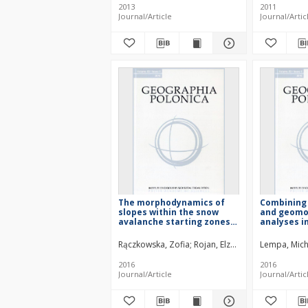
2013
2011
Journal/Article
Journal/Artic
The morphodynamics of
Combining 
slopes within the snow
and geomo
avalanche starting zones
analyses i
in the Tatras
reconstruc
patterns o
Rączkowska, Zofia
Rojan, Elzbieta
Długosz, Mich
Lempa, Mich
zone of sn
Rybi Potok 
2016
2016
Mountains 
Journal/Article
Journal/Artic