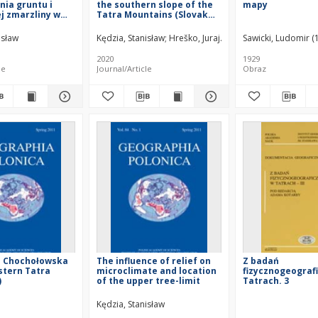
ia gruntu i
the southern slope of the
mapy
ej zmarzliny w
Tatra Mountains (Slovak
ęści Tatr = An
Tatras)
the history of
isław
Kędzia, Stanisław
Hreško, Juraj
Bugár, Gabriel
Sawicki, Ludomir 
ezing and
 research in the
2020
1929
ra Mountains
le
Journal/Article
Obraz
e Chochołowska
The influence of relief on
Z badań
stern Tatra
microclimate and location
fizycznogeograf
)
of the upper tree-limit
Tatrach. 3
Kędzia, Stanisław