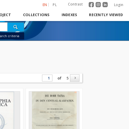
Contrast
EN
PL
Login
OJECT
COLLECTIONS
INDEXES
RECENTLY VIEWED
rch criteria
of
5