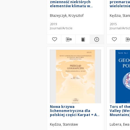
zmienność niektórych
przemarzan
elementów klimatu w
wieloletni
Tatrach i Karkonoszach w
polskiej cz
latach 1951–2015 =
outline of 
Błażejczyk, Krzysztof
Kędzia, Stan
Seasonal and multiannual
ground fre
variability of selected
permafrost
2019
2015
elements of climate in the
Polish Tat
Journal/Article
Journal/Artic
Tatra and Karkonosze Mts
over the 1951–2015 period
Nowa krzywa
Tors of th
lichenometryczna dla
Valley (We
polskiej części Karpat = A
Mountains
new lichenometric curve
for the Polish part of the
Kędzia, Stanisław
Lubera, Ewa
Tatra Mountains