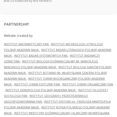
also co-financed by the Partners.
PARTNERSHIP:
Website created by
INSTYTUT MATEMATYCZNY PAN
;
INSTYTUT ARCHEOLOGII I ETNOLOGII
POLSKIEJ AKADEMII NAUK
;
INSTYTUT BADAŃ LITERACKICH POLSKIEJ AKADEMII
NAUK
;
INSTYTUT BADAŃ SYSTEMOWYCH PAN
;
INSTYTUT BADAWCZY
LEŚNICTWA
;
INSTYTUT BIOLOGII DOŚWIADCZALNEJ IM. MARCELEGO
NENCKIEGO POLSKIEJ AKADEMII NAUK
;
INSTYTUT BIOLOGII SSAKÓW POLSKIEJ
AKADEMII NAUK
;
INSTYTUT BOTANIKI IM. WŁADYSŁAWA SZAFERA POLSKIEJ
AKADEMII NAUK
;
INSTYTUT CHEMII BIOORGANICZNEJ POLSKIEJ AKADEMII
NAUK
;
INSTYTUT CHEMII FIZYCZNEJ PAN
;
INSTYTUT CHEMII ORGANICZNEJ PAN
;
INSTYTUT DENDROLOGII POLSKIEJ AKADEMII NAUK
;
INSTYTUT FILOZOFII I
SOCJOLOGII PAN
;
INSTYTUT GEOGRAFII I PRZESTRZENNEGO
ZAGOSPODAROWANIA PAN
;
INSTYTUT HISTORII im. TADEUSZA MANTEUFFLA
POLSKIEJ AKADEMII NAUK
;
INSTYTUT JĘZYKA POLSKIEGO POLSKIEJ AKADEMII
NAUK
;
INSTYTUT MEDYCYNY DOŚWIADCZALNEJ I KLINICZNEJ IM.MIROSŁAWA