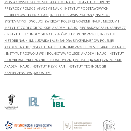
MOSSAKOWSKIEGO POLSKIEJ AKADEMII NAUK
;
INSTYTUT OCHRONY
PRZYRODY POLSKIEJ AKADEMII NAUK
;
INSTYTUT PODSTAWOWYCH
PROBLEMÓW TECHNIKI PAN
;
INSTYTUT SLAWISTYKI PAN
;
INSTYTUT
SYSTEMATYKI I EWOLUCJI ZWIERZĄT POLSKIEJ AKADEMII NAUK
;
MUZEUM I
INSTYTUT ZOOLOGII POLSKIEJ AKADEMII NAUK
;
SIEĆ BADAWCZA ŁUKASIEWICZ
- INSTYTUT TECHNOLOGII MATERIAŁÓW ELEKTRONICZNYCH
;
INSTYTUT
HISTORII NAUKI IM. LUDWIKA I ALEKSANDRA BIRKENMAJERÓW POLSKIEJ
AKADEMII NAUK
;
INSTYTUT NAUK EKONOMICZNYCH POLSKIEJ AKADEMII NAUK
;
INSTYTUT ROZWOJU WSI I ROLNICTWA POLSKIEJ AKADEMII NAUK
;
INSTYTUT
BIOCYBERNETYKI I INŻYNIERII BIOMEDYCZNEJ IM. MACIEJA NAŁĘCZA POLSKIEJ
AKADEMII NAUK
;
INSTYTUT FIZYKI PAN
;
INSTYTUT TECHNOLOGII
BEZPIECZEŃSTWA „MORATEX”
;