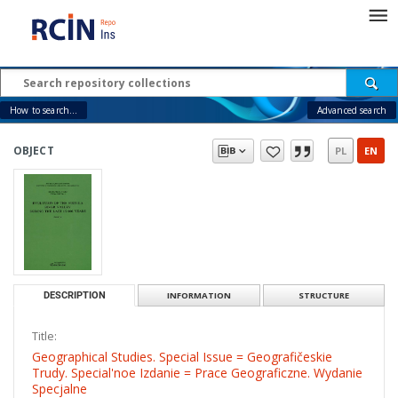
How to search...
Advanced search
OBJECT
PL
EN
DESCRIPTION
INFORMATION
STRUCTURE
Title:
Geographical Studies. Special Issue = Geografičeskie
Trudy. Special'noe Izdanie = Prace Geograficzne. Wydanie
Specjalne