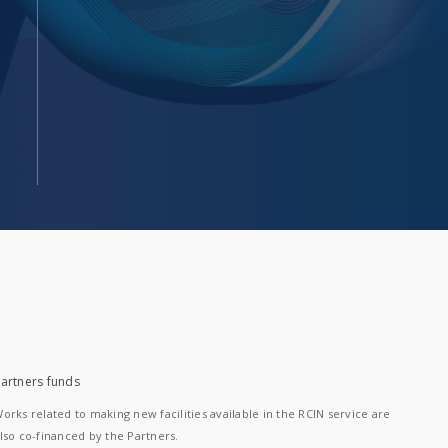
artners funds
orks related to making new facilities available in the RCIN service are
lso co-financed by the Partners.