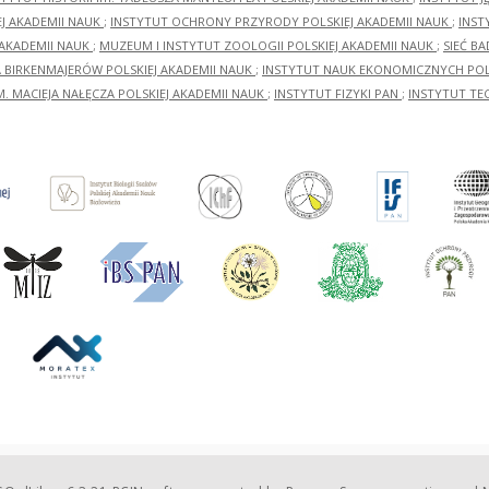
EJ AKADEMII NAUK
;
INSTYTUT OCHRONY PRZYRODY POLSKIEJ AKADEMII NAUK
;
INST
 AKADEMII NAUK
;
MUZEUM I INSTYTUT ZOOLOGII POLSKIEJ AKADEMII NAUK
;
SIEĆ B
RA BIRKENMAJERÓW POLSKIEJ AKADEMII NAUK
;
INSTYTUT NAUK EKONOMICZNYCH POLS
M. MACIEJA NAŁĘCZA POLSKIEJ AKADEMII NAUK
;
INSTYTUT FIZYKI PAN
;
INSTYTUT TE