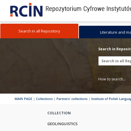
Search in all Repository
Literature and m
Search in Reposi
How to search...
MAIN PAGE
|
Collections
|
Partners' collections
|
Institute of Polish Langu
COLLECTION
GEOLINGUISTICS