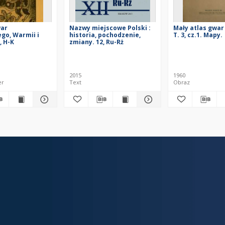
war
Nazwy miejscowe Polski :
Mały atlas gwar
go, Warmii i
historia, pochodzenie,
T. 3, cz.1. Mapy.
, H-K
zmiany. 12, Ru-Rż
2015
1960
er
Text
Obraz