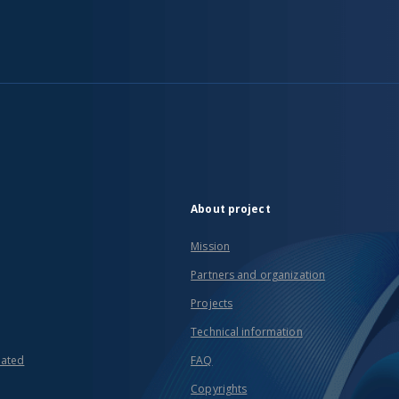
About project
Mission
Partners and organization
Projects
Technical information
eated
FAQ
Copyrights