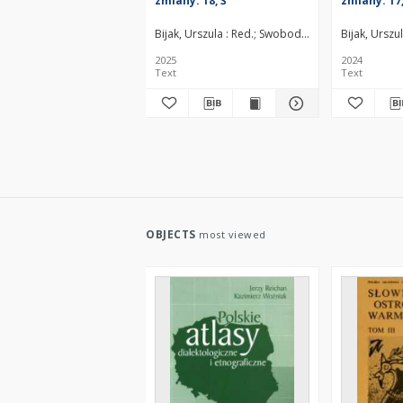
zmiany. 18, Ś
zmiany. 17
Bijak, Urszula : Red.
Swoboda, Paweł : Red.
Bijak, Urszul
Czop
2025
2024
Text
Text
OBJECTS
most viewed