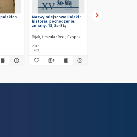
 polskich.
Nazwy miejscowe Polski :
Nazwy miejscowe Pols
historia, pochodzenie,
historia, pochodzenie
zmiany. 15, So-Stą
zmiany. 13, Sa-Si
Bijak, Urszula : Red.
Czopek-Kopciuch, Barbara : Red.
Rymut, Kazimierz (1935
Nobis
2018
2016
Text
Text