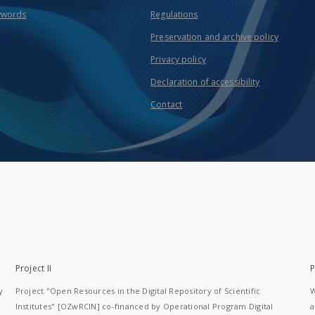
ywords
Regulations
Preservation and archive policy
Privacy policy
Declaration of accessibility
Contact
Project II
P
y
Project "Open Resources in the Digital Repository of Scientific
W
Institutes" [OZwRCIN] co-financed by Operational Program Digital
a