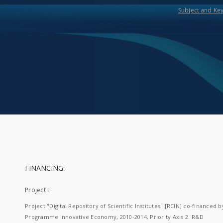
Subject and Ke
FINANCING:
Project I
Project "Digital Repository of Scientific Institutes" [RCIN] co-financed b
Programme Innovative Economy, 2010-2014, Priority Axis 2. R&D