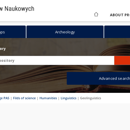
ABOUT PR
aps
Archeology
tory
Advanced searc
age PAS
|
Filds of science
|
Humanities
|
Linguistics
|
Geolinguistics