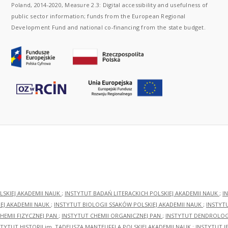
Poland, 2014-2020, Measure 2.3: Digital accessibility and usefulness of
public sector information; funds from the European Regional
Development Fund and national co-financing from the state budget.
LSKIEJ AKADEMII NAUK
;
INSTYTUT BADAŃ LITERACKICH POLSKIEJ AKADEMII NAUK
;
I
EJ AKADEMII NAUK
;
INSTYTUT BIOLOGII SSAKÓW POLSKIEJ AKADEMII NAUK
;
INSTYT
HEMII FIZYCZNEJ PAN
;
INSTYTUT CHEMII ORGANICZNEJ PAN
;
INSTYTUT DENDROLOGI
STYTUT HISTORII im. TADEUSZA MANTEUFFLA POLSKIEJ AKADEMII NAUK
;
INSTYTUT J