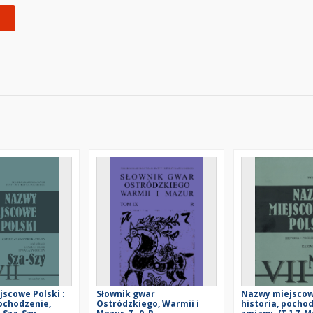
scowe Polski :
Słownik gwar
Nazwy miejscowe
pochodzenie,
Ostródzkiego, Warmii i
historia, pocho