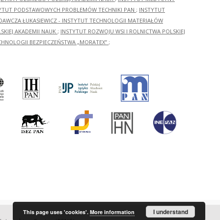
YTUT PODSTAWOWYCH PROBLEMÓW TECHNIKI PAN
;
INSTYTUT
ADAWCZA ŁUKASIEWICZ - INSTYTUT TECHNOLOGII MATERIAŁÓW
KIEJ AKADEMII NAUK
;
INSTYTUT ROZWOJU WSI I ROLNICTWA POLSKIEJ
CHNOLOGII BEZPIECZEŃSTWA „MORATEX”
;
I understand
This page uses 'cookies'.
More information