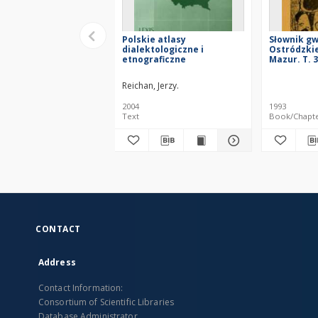
Polskie atlasy
Słownik g
dialektologiczne i
Ostródzkie
etnograficzne
Mazur. T. 3
Reichan, Jerzy.
2004
1993
Text
Book/Chapt
CONTACT
Address
Contact Information:
Consortium of Scientific Libraries
Database Administrator