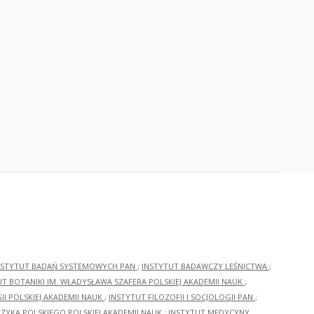
NSTYTUT BADAŃ SYSTEMOWYCH PAN
;
INSTYTUT BADAWCZY LEŚNICTWA
;
UT BOTANIKI IM. WŁADYSŁAWA SZAFERA POLSKIEJ AKADEMII NAUK
;
I POLSKIEJ AKADEMII NAUK
;
INSTYTUT FILOZOFII I SOCJOLOGII PAN
;
ĘZYKA POLSKIEGO POLSKIEJ AKADEMII NAUK
;
INSTYTUT MEDYCYNY