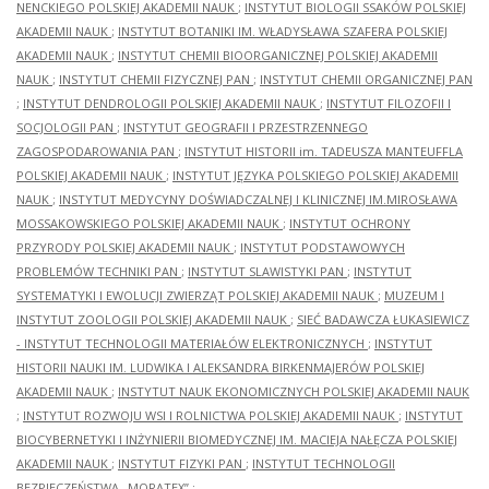
NENCKIEGO POLSKIEJ AKADEMII NAUK
;
INSTYTUT BIOLOGII SSAKÓW POLSKIEJ
AKADEMII NAUK
;
INSTYTUT BOTANIKI IM. WŁADYSŁAWA SZAFERA POLSKIEJ
AKADEMII NAUK
;
INSTYTUT CHEMII BIOORGANICZNEJ POLSKIEJ AKADEMII
NAUK
;
INSTYTUT CHEMII FIZYCZNEJ PAN
;
INSTYTUT CHEMII ORGANICZNEJ PAN
;
INSTYTUT DENDROLOGII POLSKIEJ AKADEMII NAUK
;
INSTYTUT FILOZOFII I
SOCJOLOGII PAN
;
INSTYTUT GEOGRAFII I PRZESTRZENNEGO
ZAGOSPODAROWANIA PAN
;
INSTYTUT HISTORII im. TADEUSZA MANTEUFFLA
POLSKIEJ AKADEMII NAUK
;
INSTYTUT JĘZYKA POLSKIEGO POLSKIEJ AKADEMII
NAUK
;
INSTYTUT MEDYCYNY DOŚWIADCZALNEJ I KLINICZNEJ IM.MIROSŁAWA
MOSSAKOWSKIEGO POLSKIEJ AKADEMII NAUK
;
INSTYTUT OCHRONY
PRZYRODY POLSKIEJ AKADEMII NAUK
;
INSTYTUT PODSTAWOWYCH
PROBLEMÓW TECHNIKI PAN
;
INSTYTUT SLAWISTYKI PAN
;
INSTYTUT
SYSTEMATYKI I EWOLUCJI ZWIERZĄT POLSKIEJ AKADEMII NAUK
;
MUZEUM I
INSTYTUT ZOOLOGII POLSKIEJ AKADEMII NAUK
;
SIEĆ BADAWCZA ŁUKASIEWICZ
- INSTYTUT TECHNOLOGII MATERIAŁÓW ELEKTRONICZNYCH
;
INSTYTUT
HISTORII NAUKI IM. LUDWIKA I ALEKSANDRA BIRKENMAJERÓW POLSKIEJ
AKADEMII NAUK
;
INSTYTUT NAUK EKONOMICZNYCH POLSKIEJ AKADEMII NAUK
;
INSTYTUT ROZWOJU WSI I ROLNICTWA POLSKIEJ AKADEMII NAUK
;
INSTYTUT
BIOCYBERNETYKI I INŻYNIERII BIOMEDYCZNEJ IM. MACIEJA NAŁĘCZA POLSKIEJ
AKADEMII NAUK
;
INSTYTUT FIZYKI PAN
;
INSTYTUT TECHNOLOGII
BEZPIECZEŃSTWA „MORATEX”
;