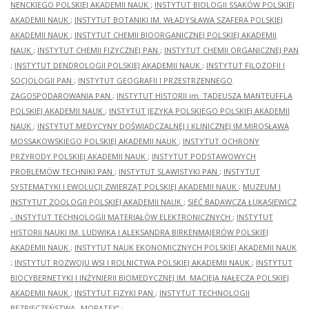
NENCKIEGO POLSKIEJ AKADEMII NAUK
;
INSTYTUT BIOLOGII SSAKÓW POLSKIEJ
AKADEMII NAUK
;
INSTYTUT BOTANIKI IM. WŁADYSŁAWA SZAFERA POLSKIEJ
AKADEMII NAUK
;
INSTYTUT CHEMII BIOORGANICZNEJ POLSKIEJ AKADEMII
NAUK
;
INSTYTUT CHEMII FIZYCZNEJ PAN
;
INSTYTUT CHEMII ORGANICZNEJ PAN
;
INSTYTUT DENDROLOGII POLSKIEJ AKADEMII NAUK
;
INSTYTUT FILOZOFII I
SOCJOLOGII PAN
;
INSTYTUT GEOGRAFII I PRZESTRZENNEGO
ZAGOSPODAROWANIA PAN
;
INSTYTUT HISTORII im. TADEUSZA MANTEUFFLA
POLSKIEJ AKADEMII NAUK
;
INSTYTUT JĘZYKA POLSKIEGO POLSKIEJ AKADEMII
NAUK
;
INSTYTUT MEDYCYNY DOŚWIADCZALNEJ I KLINICZNEJ IM.MIROSŁAWA
MOSSAKOWSKIEGO POLSKIEJ AKADEMII NAUK
;
INSTYTUT OCHRONY
PRZYRODY POLSKIEJ AKADEMII NAUK
;
INSTYTUT PODSTAWOWYCH
PROBLEMÓW TECHNIKI PAN
;
INSTYTUT SLAWISTYKI PAN
;
INSTYTUT
SYSTEMATYKI I EWOLUCJI ZWIERZĄT POLSKIEJ AKADEMII NAUK
;
MUZEUM I
INSTYTUT ZOOLOGII POLSKIEJ AKADEMII NAUK
;
SIEĆ BADAWCZA ŁUKASIEWICZ
- INSTYTUT TECHNOLOGII MATERIAŁÓW ELEKTRONICZNYCH
;
INSTYTUT
HISTORII NAUKI IM. LUDWIKA I ALEKSANDRA BIRKENMAJERÓW POLSKIEJ
AKADEMII NAUK
;
INSTYTUT NAUK EKONOMICZNYCH POLSKIEJ AKADEMII NAUK
;
INSTYTUT ROZWOJU WSI I ROLNICTWA POLSKIEJ AKADEMII NAUK
;
INSTYTUT
BIOCYBERNETYKI I INŻYNIERII BIOMEDYCZNEJ IM. MACIEJA NAŁĘCZA POLSKIEJ
AKADEMII NAUK
;
INSTYTUT FIZYKI PAN
;
INSTYTUT TECHNOLOGII
BEZPIECZEŃSTWA „MORATEX”
;