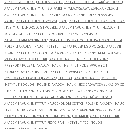
NENCKIEGO POLSKIEJ AKADEMII NAUK
;
INSTYTUT BIOLOGII SSAKÓW POLSKIEJ
AKADEMII NAUK
;
INSTYTUT BOTANIKI IM. WŁADYSŁAWA SZAFERA POLSKIEJ
AKADEMII NAUK
;
INSTYTUT CHEMII BIOORGANICZNEJ POLSKIEJ AKADEMII
NAUK
;
INSTYTUT CHEMII FIZYCZNEJ PAN
;
INSTYTUT CHEMII ORGANICZNEJ PAN
;
INSTYTUT DENDROLOGII POLSKIEJ AKADEMII NAUK
;
INSTYTUT FILOZOFII I
SOCJOLOGII PAN
;
INSTYTUT GEOGRAFII I PRZESTRZENNEGO
ZAGOSPODAROWANIA PAN
;
INSTYTUT HISTORII im. TADEUSZA MANTEUFFLA
POLSKIEJ AKADEMII NAUK
;
INSTYTUT JĘZYKA POLSKIEGO POLSKIEJ AKADEMII
NAUK
;
INSTYTUT MEDYCYNY DOŚWIADCZALNEJ I KLINICZNEJ IM.MIROSŁAWA
MOSSAKOWSKIEGO POLSKIEJ AKADEMII NAUK
;
INSTYTUT OCHRONY
PRZYRODY POLSKIEJ AKADEMII NAUK
;
INSTYTUT PODSTAWOWYCH
PROBLEMÓW TECHNIKI PAN
;
INSTYTUT SLAWISTYKI PAN
;
INSTYTUT
SYSTEMATYKI I EWOLUCJI ZWIERZĄT POLSKIEJ AKADEMII NAUK
;
MUZEUM I
INSTYTUT ZOOLOGII POLSKIEJ AKADEMII NAUK
;
SIEĆ BADAWCZA ŁUKASIEWICZ
- INSTYTUT TECHNOLOGII MATERIAŁÓW ELEKTRONICZNYCH
;
INSTYTUT
HISTORII NAUKI IM. LUDWIKA I ALEKSANDRA BIRKENMAJERÓW POLSKIEJ
AKADEMII NAUK
;
INSTYTUT NAUK EKONOMICZNYCH POLSKIEJ AKADEMII NAUK
;
INSTYTUT ROZWOJU WSI I ROLNICTWA POLSKIEJ AKADEMII NAUK
;
INSTYTUT
BIOCYBERNETYKI I INŻYNIERII BIOMEDYCZNEJ IM. MACIEJA NAŁĘCZA POLSKIEJ
AKADEMII NAUK
;
INSTYTUT FIZYKI PAN
;
INSTYTUT TECHNOLOGII
BEZPIECZEŃSTWA „MORATEX”
;