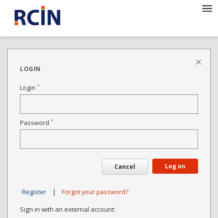
LOGIN
*
Login
*
Password
Log on
Cancel
|
Register
Forgot your password?
Sign in with an external account: