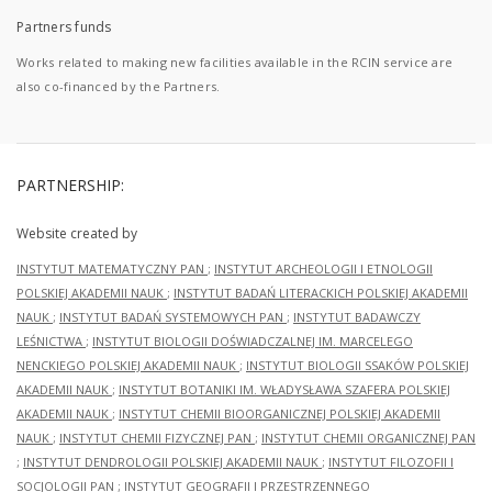
Partners funds
Works related to making new facilities available in the RCIN service are
also co-financed by the Partners.
PARTNERSHIP:
Website created by
INSTYTUT MATEMATYCZNY PAN
;
INSTYTUT ARCHEOLOGII I ETNOLOGII
POLSKIEJ AKADEMII NAUK
;
INSTYTUT BADAŃ LITERACKICH POLSKIEJ AKADEMII
NAUK
;
INSTYTUT BADAŃ SYSTEMOWYCH PAN
;
INSTYTUT BADAWCZY
LEŚNICTWA
;
INSTYTUT BIOLOGII DOŚWIADCZALNEJ IM. MARCELEGO
NENCKIEGO POLSKIEJ AKADEMII NAUK
;
INSTYTUT BIOLOGII SSAKÓW POLSKIEJ
AKADEMII NAUK
;
INSTYTUT BOTANIKI IM. WŁADYSŁAWA SZAFERA POLSKIEJ
AKADEMII NAUK
;
INSTYTUT CHEMII BIOORGANICZNEJ POLSKIEJ AKADEMII
NAUK
;
INSTYTUT CHEMII FIZYCZNEJ PAN
;
INSTYTUT CHEMII ORGANICZNEJ PAN
;
INSTYTUT DENDROLOGII POLSKIEJ AKADEMII NAUK
;
INSTYTUT FILOZOFII I
SOCJOLOGII PAN
;
INSTYTUT GEOGRAFII I PRZESTRZENNEGO