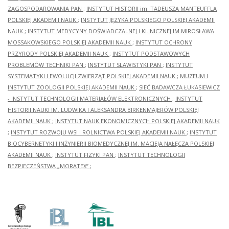
ZAGOSPODAROWANIA PAN
;
INSTYTUT HISTORII im. TADEUSZA MANTEUFFLA
POLSKIEJ AKADEMII NAUK
;
INSTYTUT JĘZYKA POLSKIEGO POLSKIEJ AKADEMII
NAUK
;
INSTYTUT MEDYCYNY DOŚWIADCZALNEJ I KLINICZNEJ IM.MIROSŁAWA
MOSSAKOWSKIEGO POLSKIEJ AKADEMII NAUK
;
INSTYTUT OCHRONY
PRZYRODY POLSKIEJ AKADEMII NAUK
;
INSTYTUT PODSTAWOWYCH
PROBLEMÓW TECHNIKI PAN
;
INSTYTUT SLAWISTYKI PAN
;
INSTYTUT
SYSTEMATYKI I EWOLUCJI ZWIERZĄT POLSKIEJ AKADEMII NAUK
;
MUZEUM I
INSTYTUT ZOOLOGII POLSKIEJ AKADEMII NAUK
;
SIEĆ BADAWCZA ŁUKASIEWICZ
- INSTYTUT TECHNOLOGII MATERIAŁÓW ELEKTRONICZNYCH
;
INSTYTUT
HISTORII NAUKI IM. LUDWIKA I ALEKSANDRA BIRKENMAJERÓW POLSKIEJ
AKADEMII NAUK
;
INSTYTUT NAUK EKONOMICZNYCH POLSKIEJ AKADEMII NAUK
;
INSTYTUT ROZWOJU WSI I ROLNICTWA POLSKIEJ AKADEMII NAUK
;
INSTYTUT
BIOCYBERNETYKI I INŻYNIERII BIOMEDYCZNEJ IM. MACIEJA NAŁĘCZA POLSKIEJ
AKADEMII NAUK
;
INSTYTUT FIZYKI PAN
;
INSTYTUT TECHNOLOGII
BEZPIECZEŃSTWA „MORATEX”
;