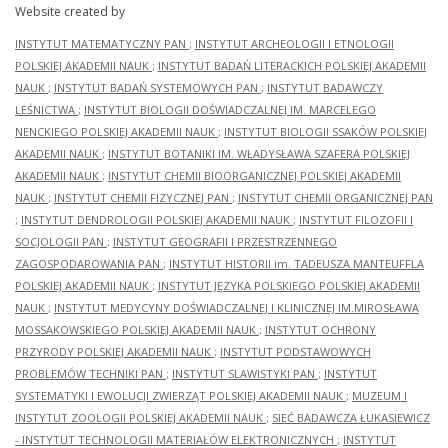
Website created by
INSTYTUT MATEMATYCZNY PAN
;
INSTYTUT ARCHEOLOGII I ETNOLOGII
POLSKIEJ AKADEMII NAUK
;
INSTYTUT BADAŃ LITERACKICH POLSKIEJ AKADEMII
NAUK
;
INSTYTUT BADAŃ SYSTEMOWYCH PAN
;
INSTYTUT BADAWCZY
LEŚNICTWA
;
INSTYTUT BIOLOGII DOŚWIADCZALNEJ IM. MARCELEGO
NENCKIEGO POLSKIEJ AKADEMII NAUK
;
INSTYTUT BIOLOGII SSAKÓW POLSKIEJ
AKADEMII NAUK
;
INSTYTUT BOTANIKI IM. WŁADYSŁAWA SZAFERA POLSKIEJ
AKADEMII NAUK
;
INSTYTUT CHEMII BIOORGANICZNEJ POLSKIEJ AKADEMII
NAUK
;
INSTYTUT CHEMII FIZYCZNEJ PAN
;
INSTYTUT CHEMII ORGANICZNEJ PAN
;
INSTYTUT DENDROLOGII POLSKIEJ AKADEMII NAUK
;
INSTYTUT FILOZOFII I
SOCJOLOGII PAN
;
INSTYTUT GEOGRAFII I PRZESTRZENNEGO
ZAGOSPODAROWANIA PAN
;
INSTYTUT HISTORII im. TADEUSZA MANTEUFFLA
POLSKIEJ AKADEMII NAUK
;
INSTYTUT JĘZYKA POLSKIEGO POLSKIEJ AKADEMII
NAUK
;
INSTYTUT MEDYCYNY DOŚWIADCZALNEJ I KLINICZNEJ IM.MIROSŁAWA
MOSSAKOWSKIEGO POLSKIEJ AKADEMII NAUK
;
INSTYTUT OCHRONY
PRZYRODY POLSKIEJ AKADEMII NAUK
;
INSTYTUT PODSTAWOWYCH
PROBLEMÓW TECHNIKI PAN
;
INSTYTUT SLAWISTYKI PAN
;
INSTYTUT
SYSTEMATYKI I EWOLUCJI ZWIERZĄT POLSKIEJ AKADEMII NAUK
;
MUZEUM I
INSTYTUT ZOOLOGII POLSKIEJ AKADEMII NAUK
;
SIEĆ BADAWCZA ŁUKASIEWICZ
- INSTYTUT TECHNOLOGII MATERIAŁÓW ELEKTRONICZNYCH
;
INSTYTUT