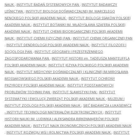
NAUK
;
INSTYTUT BADAŃ SYSTEMOWYCH PAN
;
INSTYTUT BADAWCZY
LEŚNICTWA
;
INSTYTUT BIOLOGII DOŚWIADCZALNEJ IM. MARCELEGO
NENCKIEGO POLSKIEJ AKADEMII NAUK
;
INSTYTUT BIOLOGII SSAKÓW POLSKIEJ
AKADEMII NAUK
;
INSTYTUT BOTANIKI IM. WŁADYSŁAWA SZAFERA POLSKIEJ
AKADEMII NAUK
;
INSTYTUT CHEMII BIOORGANICZNEJ POLSKIEJ AKADEMII
NAUK
;
INSTYTUT CHEMII FIZYCZNEJ PAN
;
INSTYTUT CHEMII ORGANICZNEJ PAN
;
INSTYTUT DENDROLOGII POLSKIEJ AKADEMII NAUK
;
INSTYTUT FILOZOFII I
SOCJOLOGII PAN
;
INSTYTUT GEOGRAFII I PRZESTRZENNEGO
ZAGOSPODAROWANIA PAN
;
INSTYTUT HISTORII im. TADEUSZA MANTEUFFLA
POLSKIEJ AKADEMII NAUK
;
INSTYTUT JĘZYKA POLSKIEGO POLSKIEJ AKADEMII
NAUK
;
INSTYTUT MEDYCYNY DOŚWIADCZALNEJ I KLINICZNEJ IM.MIROSŁAWA
MOSSAKOWSKIEGO POLSKIEJ AKADEMII NAUK
;
INSTYTUT OCHRONY
PRZYRODY POLSKIEJ AKADEMII NAUK
;
INSTYTUT PODSTAWOWYCH
PROBLEMÓW TECHNIKI PAN
;
INSTYTUT SLAWISTYKI PAN
;
INSTYTUT
SYSTEMATYKI I EWOLUCJI ZWIERZĄT POLSKIEJ AKADEMII NAUK
;
MUZEUM I
INSTYTUT ZOOLOGII POLSKIEJ AKADEMII NAUK
;
SIEĆ BADAWCZA ŁUKASIEWICZ
- INSTYTUT TECHNOLOGII MATERIAŁÓW ELEKTRONICZNYCH
;
INSTYTUT
HISTORII NAUKI IM. LUDWIKA I ALEKSANDRA BIRKENMAJERÓW POLSKIEJ
AKADEMII NAUK
;
INSTYTUT NAUK EKONOMICZNYCH POLSKIEJ AKADEMII NAUK
;
INSTYTUT ROZWOJU WSI I ROLNICTWA POLSKIEJ AKADEMII NAUK
;
INSTYTUT