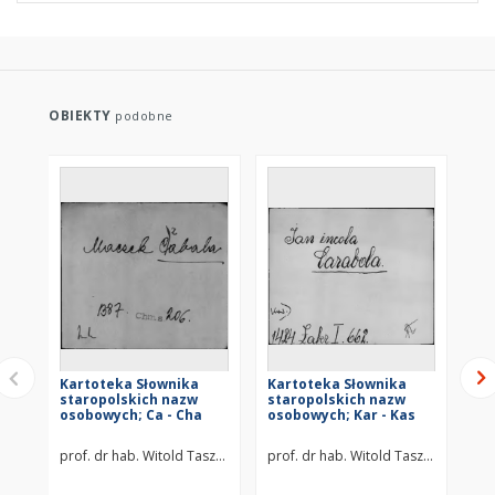
OBIEKTY
podobne
Kartoteka Słownika
Kartoteka Słownika
Ka
staropolskich nazw
staropolskich nazw
st
osobowych; Ca - Cha
osobowych; Kar - Kas
os
prof. dr hab. Witold Taszycki
prof. dr hab. Witold Taszycki
pro