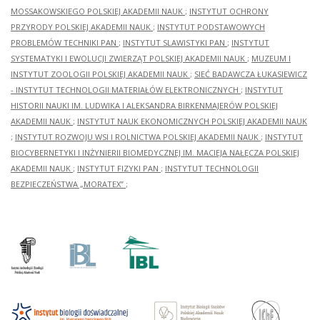
MOSSAKOWSKIEGO POLSKIEJ AKADEMII NAUK
;
INSTYTUT OCHRONY
PRZYRODY POLSKIEJ AKADEMII NAUK
;
INSTYTUT PODSTAWOWYCH
PROBLEMÓW TECHNIKI PAN
;
INSTYTUT SLAWISTYKI PAN
;
INSTYTUT
SYSTEMATYKI I EWOLUCJI ZWIERZĄT POLSKIEJ AKADEMII NAUK
;
MUZEUM I
INSTYTUT ZOOLOGII POLSKIEJ AKADEMII NAUK
;
SIEĆ BADAWCZA ŁUKASIEWICZ
- INSTYTUT TECHNOLOGII MATERIAŁÓW ELEKTRONICZNYCH
;
INSTYTUT
HISTORII NAUKI IM. LUDWIKA I ALEKSANDRA BIRKENMAJERÓW POLSKIEJ
AKADEMII NAUK
;
INSTYTUT NAUK EKONOMICZNYCH POLSKIEJ AKADEMII NAUK
;
INSTYTUT ROZWOJU WSI I ROLNICTWA POLSKIEJ AKADEMII NAUK
;
INSTYTUT
BIOCYBERNETYKI I INŻYNIERII BIOMEDYCZNEJ IM. MACIEJA NAŁĘCZA POLSKIEJ
AKADEMII NAUK
;
INSTYTUT FIZYKI PAN
;
INSTYTUT TECHNOLOGII
BEZPIECZEŃSTWA „MORATEX”
;