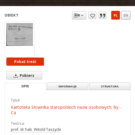
OBIEKT
PL
EN
Pokaż treść
Pobierz
OPIS
INFORMACJE
STRUKTURA
Tytuł:
Kartoteka Słownika staropolskich nazw osobowych; By -
Ca
Twórca:
prof. dr hab. Witold Taszycki