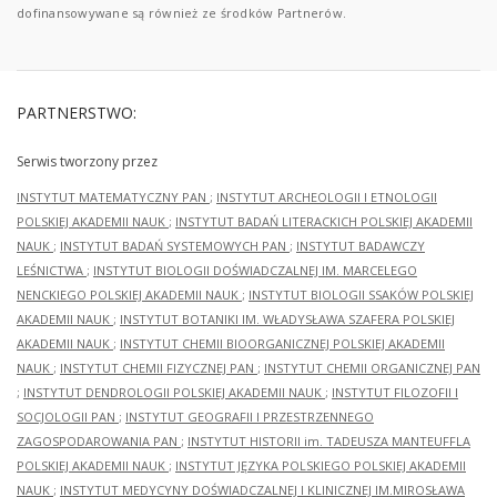
dofinansowywane są również ze środków Partnerów.
PARTNERSTWO:
Serwis tworzony przez
INSTYTUT MATEMATYCZNY PAN
;
INSTYTUT ARCHEOLOGII I ETNOLOGII
POLSKIEJ AKADEMII NAUK
;
INSTYTUT BADAŃ LITERACKICH POLSKIEJ AKADEMII
NAUK
;
INSTYTUT BADAŃ SYSTEMOWYCH PAN
;
INSTYTUT BADAWCZY
LEŚNICTWA
;
INSTYTUT BIOLOGII DOŚWIADCZALNEJ IM. MARCELEGO
NENCKIEGO POLSKIEJ AKADEMII NAUK
;
INSTYTUT BIOLOGII SSAKÓW POLSKIEJ
AKADEMII NAUK
;
INSTYTUT BOTANIKI IM. WŁADYSŁAWA SZAFERA POLSKIEJ
AKADEMII NAUK
;
INSTYTUT CHEMII BIOORGANICZNEJ POLSKIEJ AKADEMII
NAUK
;
INSTYTUT CHEMII FIZYCZNEJ PAN
;
INSTYTUT CHEMII ORGANICZNEJ PAN
;
INSTYTUT DENDROLOGII POLSKIEJ AKADEMII NAUK
;
INSTYTUT FILOZOFII I
SOCJOLOGII PAN
;
INSTYTUT GEOGRAFII I PRZESTRZENNEGO
ZAGOSPODAROWANIA PAN
;
INSTYTUT HISTORII im. TADEUSZA MANTEUFFLA
POLSKIEJ AKADEMII NAUK
;
INSTYTUT JĘZYKA POLSKIEGO POLSKIEJ AKADEMII
NAUK
;
INSTYTUT MEDYCYNY DOŚWIADCZALNEJ I KLINICZNEJ IM.MIROSŁAWA