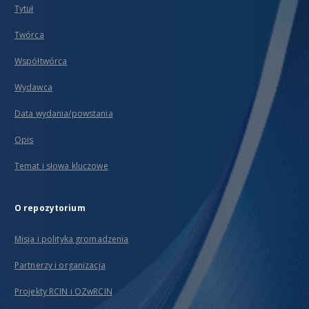
Tytuł
Twórca
Współtwórca
Wydawca
Data wydania/powstania
Opis
Temat i słowa kluczowe
O repozytorium
Misja i polityka gromadzenia
Partnerzy i organizacja
Projekty RCIN i OZwRCIN