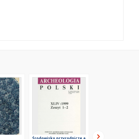
Środowisko przyrodnicze a
Zagadnienie neolityz