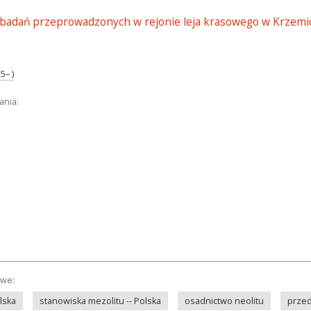
badań przeprowadzonych w rejonie leja krasowego w Krzemio
5– )
ania:
owe:
olska
stanowiska mezolitu -- Polska
osadnictwo neolitu
przed