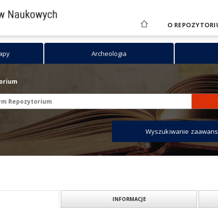
O REPOZYTORI
mapy
Archeologia
torium
Wyszukiwanie zaawan
INFORMACJE