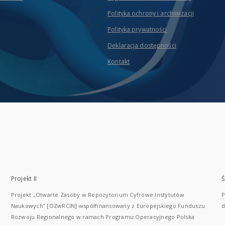
Polityka ochrony i archiwizacji
Polityka prywatności
Deklaracja dostępności
Kontakt
Projekt II
Ś
Projekt „Otwarte Zasoby w Repozytorium Cyfrowe Instytutów
P
Naukowych” [OZwRCIN] współfinansowany z Europejskiego Funduszu
d
Rozwoju Regionalnego w ramach Programu Operacyjnego Polska