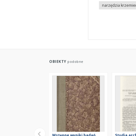
narzędzia krzemie
OBIEKTY
podobne
Wstępne wyniki badań
Studia arc