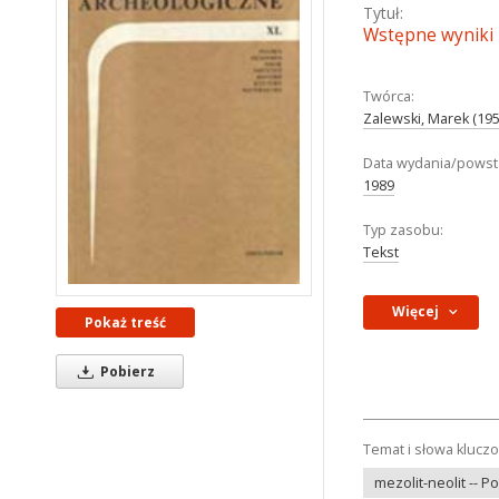
Tytuł:
Wstępne wyniki 
Twórca:
Zalewski, Marek (195
Data wydania/powst
1989
Typ zasobu:
Tekst
Więcej
Pokaż treść
Pobierz
Temat i słowa klucz
mezolit-neolit -- P