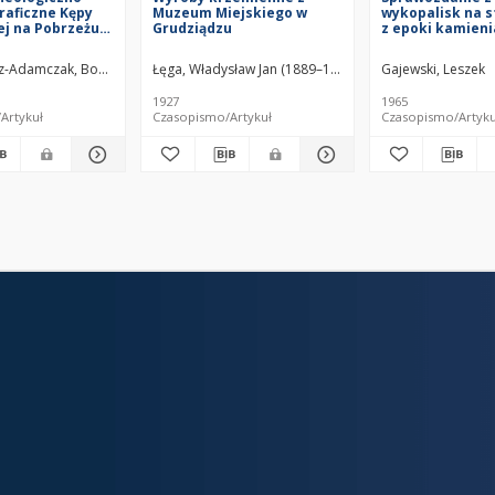
raficzne Kępy
Muzeum Miejskiego w
wykopalisk na 
ej na Pobrzeżu
Grudziądzu
z epoki kamieni
im
"Pod Sośniną" w
Szczekarków, p
-Adamczak, Bożena (1948– )
Łęga, Władysław Jan (1889–1960)
Drwal, Jan (1943–2012)
Gołębiewski, Roman
Gajewski, Leszek
Król
Lubaczów, w lat
1962
1927
1965
Artykuł
Czasopismo/Artykuł
Czasopismo/Artyku