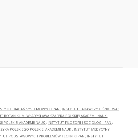
NSTYTUT BADAŃ SYSTEMOWYCH PAN
;
INSTYTUT BADAWCZY LEŚNICTWA
;
UT BOTANIKI IM. WŁADYSŁAWA SZAFERA POLSKIEJ AKADEMII NAUK
;
I POLSKIEJ AKADEMII NAUK
;
INSTYTUT FILOZOFII I SOCJOLOGII PAN
;
ĘZYKA POLSKIEGO POLSKIEJ AKADEMII NAUK
;
INSTYTUT MEDYCYNY
YTUT PODSTAWOWYCH PROBLEMÓW TECHNIKI PAN
;
INSTYTUT