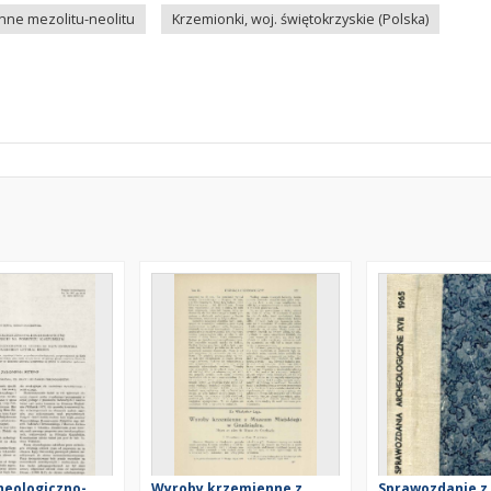
nne mezolitu-neolitu
Krzemionki, woj. świętokrzyskie (Polska)
heologiczno-
Wyroby krzemienne z
Sprawozdanie z