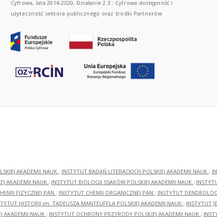
Cyfrowa, lata 2014-2020, Działanie 2.3 : Cyfrowa dostępność i
użyteczność sektora publicznego oraz środki Partnerów
LSKIEJ AKADEMII NAUK
;
INSTYTUT BADAŃ LITERACKICH POLSKIEJ AKADEMII NAUK
;
I
EJ AKADEMII NAUK
;
INSTYTUT BIOLOGII SSAKÓW POLSKIEJ AKADEMII NAUK
;
INSTYT
HEMII FIZYCZNEJ PAN
;
INSTYTUT CHEMII ORGANICZNEJ PAN
;
INSTYTUT DENDROLOGI
STYTUT HISTORII im. TADEUSZA MANTEUFFLA POLSKIEJ AKADEMII NAUK
;
INSTYTUT J
EJ AKADEMII NAUK
;
INSTYTUT OCHRONY PRZYRODY POLSKIEJ AKADEMII NAUK
;
INST