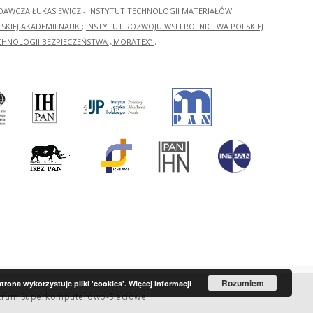
ADAWCZA ŁUKASIEWICZ - INSTYTUT TECHNOLOGII MATERIAŁÓW
KIEJ AKADEMII NAUK
;
INSTYTUT ROZWOJU WSI I ROLNICTWA POLSKIEJ
CHNOLOGII BEZPIECZEŃSTWA „MORATEX”
;
Rozumiem
strona wykorzystuje pliki 'cookies'.
Więcej informacji
trum Superkomputerowo-Sieciowe