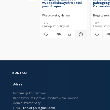
wykopaliskowych w Sośni,
paleogeog
pow. Grajewo
Ostrowski
Kaszubsk
Więckowska, Hanna
Bogaczewicz
1970
1987
Czasopismo/Artykuł
Czasopismo/
KONTAKT
Adres
Informacje kontaktowe:
Repozytorium Cyfrowe Instytutów Naukowych
Administrator bazy
E-Mail:
rcin.org.pl@gmail.com