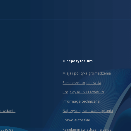
O repozytorium
Misja i polityka gromadzenia
Partnerzy i organizacja
Projekty RCIN i OZwRCIN
Informacje techniczne
powstania
Najczęściej zadawane pytania
Prawo autorskie
kluczowe
Regulamin świadczenia usług