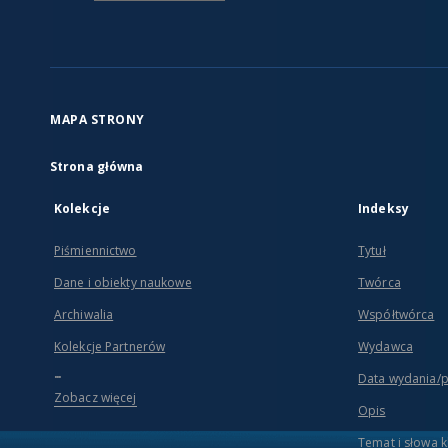
MAPA STRONY
Strona główna
Kolekcje
Indeksy
Piśmiennictwo
Tytuł
Dane i obiekty naukowe
Twórca
Archiwalia
Współtwórca
Kolekcje Partnerów
Wydawca
...
Data wydania/
Zobacz więcej
Opis
Temat i słowa 