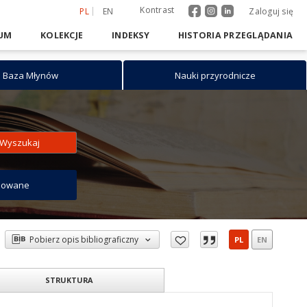
Kontrast
PL
EN
Zaloguj się
UM
KOLEKCJE
INDEKSY
HISTORIA PRZEGLĄDANIA
Baza Młynów
Nauki przyrodnicze
Wyszukaj
sowane
Pobierz opis bibliograficzny
PL
EN
STRUKTURA