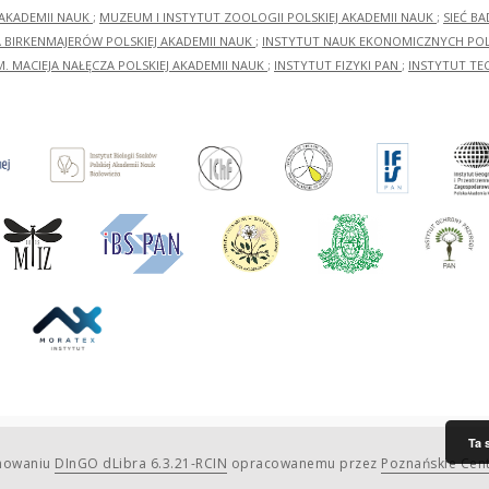
 AKADEMII NAUK
;
MUZEUM I INSTYTUT ZOOLOGII POLSKIEJ AKADEMII NAUK
;
SIEĆ B
RA BIRKENMAJERÓW POLSKIEJ AKADEMII NAUK
;
INSTYTUT NAUK EKONOMICZNYCH POLS
M. MACIEJA NAŁĘCZA POLSKIEJ AKADEMII NAUK
;
INSTYTUT FIZYKI PAN
;
INSTYTUT TE
Ta 
amowaniu
DInGO dLibra 6.3.21-RCIN
opracowanemu przez
Poznańskie Cen