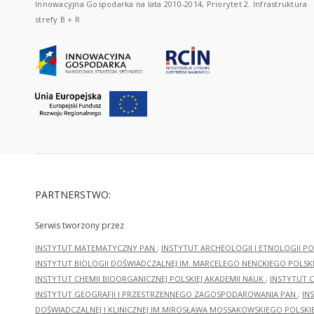
Innowacyjna Gospodarka na lata 2010-2014, Priorytet 2. Infrastruktura
strefy B + R
PARTNERSTWO:
Serwis tworzony przez
INSTYTUT MATEMATYCZNY PAN
;
INSTYTUT ARCHEOLOGII I ETNOLOGII PO
INSTYTUT BIOLOGII DOŚWIADCZALNEJ IM. MARCELEGO NENCKIEGO POLSKI
INSTYTUT CHEMII BIOORGANICZNEJ POLSKIEJ AKADEMII NAUK
;
INSTYTUT C
INSTYTUT GEOGRAFII I PRZESTRZENNEGO ZAGOSPODAROWANIA PAN
;
IN
DOŚWIADCZALNEJ I KLINICZNEJ IM.MIROSŁAWA MOSSAKOWSKIEGO POLSKI