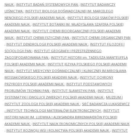
NAUK
;
INSTYTUT BADAŃ SYSTEMOWYCH PAN
;
INSTYTUT BADAWCZY
LEŚNICTWA
;
INSTYTUT BIOLOGII DOŚWIADCZALNEJ IM. MARCELEGO
NENCKIEGO POLSKIEJ AKADEMII NAUK
;
INSTYTUT BIOLOGII SSAKÓW POLSKIEJ
AKADEMII NAUK
;
INSTYTUT BOTANIKI IM. WŁADYSŁAWA SZAFERA POLSKIEJ
AKADEMII NAUK
;
INSTYTUT CHEMII BIOORGANICZNEJ POLSKIEJ AKADEMII
NAUK
;
INSTYTUT CHEMII FIZYCZNEJ PAN
;
INSTYTUT CHEMII ORGANICZNEJ PAN
;
INSTYTUT DENDROLOGII POLSKIEJ AKADEMII NAUK
;
INSTYTUT FILOZOFII I
SOCJOLOGII PAN
;
INSTYTUT GEOGRAFII I PRZESTRZENNEGO
ZAGOSPODAROWANIA PAN
;
INSTYTUT HISTORII im. TADEUSZA MANTEUFFLA
POLSKIEJ AKADEMII NAUK
;
INSTYTUT JĘZYKA POLSKIEGO POLSKIEJ AKADEMII
NAUK
;
INSTYTUT MEDYCYNY DOŚWIADCZALNEJ I KLINICZNEJ IM.MIROSŁAWA
MOSSAKOWSKIEGO POLSKIEJ AKADEMII NAUK
;
INSTYTUT OCHRONY
PRZYRODY POLSKIEJ AKADEMII NAUK
;
INSTYTUT PODSTAWOWYCH
PROBLEMÓW TECHNIKI PAN
;
INSTYTUT SLAWISTYKI PAN
;
INSTYTUT
SYSTEMATYKI I EWOLUCJI ZWIERZĄT POLSKIEJ AKADEMII NAUK
;
MUZEUM I
INSTYTUT ZOOLOGII POLSKIEJ AKADEMII NAUK
;
SIEĆ BADAWCZA ŁUKASIEWICZ
- INSTYTUT TECHNOLOGII MATERIAŁÓW ELEKTRONICZNYCH
;
INSTYTUT
HISTORII NAUKI IM. LUDWIKA I ALEKSANDRA BIRKENMAJERÓW POLSKIEJ
AKADEMII NAUK
;
INSTYTUT NAUK EKONOMICZNYCH POLSKIEJ AKADEMII NAUK
;
INSTYTUT ROZWOJU WSI I ROLNICTWA POLSKIEJ AKADEMII NAUK
;
INSTYTUT