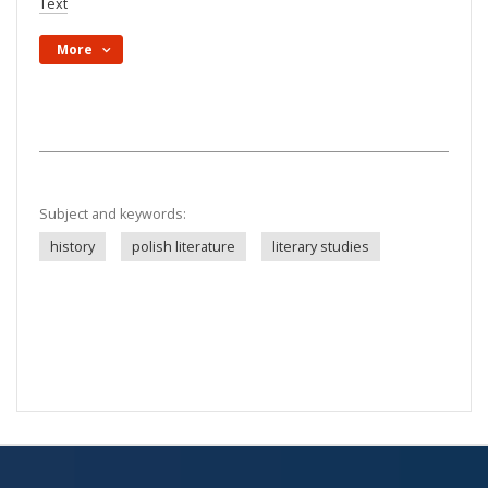
Text
More
Subject and keywords:
history
polish literature
literary studies