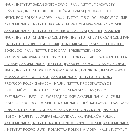
NAUK
;
INSTYTUT BADAŃ SYSTEMOWYCH PAN
;
INSTYTUT BADAWCZY
LEŚNICTWA
;
INSTYTUT BIOLOGII DOŚWIADCZALNEJ IM. MARCELEGO
NENCKIEGO POLSKIEJ AKADEMII NAUK
;
INSTYTUT BIOLOGII SSAKÓW POLSKIEJ
AKADEMII NAUK
;
INSTYTUT BOTANIKI IM. WŁADYSŁAWA SZAFERA POLSKIEJ
AKADEMII NAUK
;
INSTYTUT CHEMII BIOORGANICZNEJ POLSKIEJ AKADEMII
NAUK
;
INSTYTUT CHEMII FIZYCZNEJ PAN
;
INSTYTUT CHEMII ORGANICZNEJ PAN
;
INSTYTUT DENDROLOGII POLSKIEJ AKADEMII NAUK
;
INSTYTUT FILOZOFII I
SOCJOLOGII PAN
;
INSTYTUT GEOGRAFII I PRZESTRZENNEGO
ZAGOSPODAROWANIA PAN
;
INSTYTUT HISTORII im. TADEUSZA MANTEUFFLA
POLSKIEJ AKADEMII NAUK
;
INSTYTUT JĘZYKA POLSKIEGO POLSKIEJ AKADEMII
NAUK
;
INSTYTUT MEDYCYNY DOŚWIADCZALNEJ I KLINICZNEJ IM.MIROSŁAWA
MOSSAKOWSKIEGO POLSKIEJ AKADEMII NAUK
;
INSTYTUT OCHRONY
PRZYRODY POLSKIEJ AKADEMII NAUK
;
INSTYTUT PODSTAWOWYCH
PROBLEMÓW TECHNIKI PAN
;
INSTYTUT SLAWISTYKI PAN
;
INSTYTUT
SYSTEMATYKI I EWOLUCJI ZWIERZĄT POLSKIEJ AKADEMII NAUK
;
MUZEUM I
INSTYTUT ZOOLOGII POLSKIEJ AKADEMII NAUK
;
SIEĆ BADAWCZA ŁUKASIEWICZ
- INSTYTUT TECHNOLOGII MATERIAŁÓW ELEKTRONICZNYCH
;
INSTYTUT
HISTORII NAUKI IM. LUDWIKA I ALEKSANDRA BIRKENMAJERÓW POLSKIEJ
AKADEMII NAUK
;
INSTYTUT NAUK EKONOMICZNYCH POLSKIEJ AKADEMII NAUK
;
INSTYTUT ROZWOJU WSI I ROLNICTWA POLSKIEJ AKADEMII NAUK
;
INSTYTUT