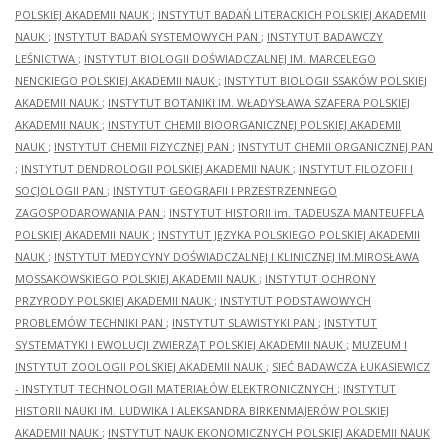
POLSKIEJ AKADEMII NAUK
;
INSTYTUT BADAŃ LITERACKICH POLSKIEJ AKADEMII
NAUK
;
INSTYTUT BADAŃ SYSTEMOWYCH PAN
;
INSTYTUT BADAWCZY
LEŚNICTWA
;
INSTYTUT BIOLOGII DOŚWIADCZALNEJ IM. MARCELEGO
NENCKIEGO POLSKIEJ AKADEMII NAUK
;
INSTYTUT BIOLOGII SSAKÓW POLSKIEJ
AKADEMII NAUK
;
INSTYTUT BOTANIKI IM. WŁADYSŁAWA SZAFERA POLSKIEJ
AKADEMII NAUK
;
INSTYTUT CHEMII BIOORGANICZNEJ POLSKIEJ AKADEMII
NAUK
;
INSTYTUT CHEMII FIZYCZNEJ PAN
;
INSTYTUT CHEMII ORGANICZNEJ PAN
;
INSTYTUT DENDROLOGII POLSKIEJ AKADEMII NAUK
;
INSTYTUT FILOZOFII I
SOCJOLOGII PAN
;
INSTYTUT GEOGRAFII I PRZESTRZENNEGO
ZAGOSPODAROWANIA PAN
;
INSTYTUT HISTORII im. TADEUSZA MANTEUFFLA
POLSKIEJ AKADEMII NAUK
;
INSTYTUT JĘZYKA POLSKIEGO POLSKIEJ AKADEMII
NAUK
;
INSTYTUT MEDYCYNY DOŚWIADCZALNEJ I KLINICZNEJ IM.MIROSŁAWA
MOSSAKOWSKIEGO POLSKIEJ AKADEMII NAUK
;
INSTYTUT OCHRONY
PRZYRODY POLSKIEJ AKADEMII NAUK
;
INSTYTUT PODSTAWOWYCH
PROBLEMÓW TECHNIKI PAN
;
INSTYTUT SLAWISTYKI PAN
;
INSTYTUT
SYSTEMATYKI I EWOLUCJI ZWIERZĄT POLSKIEJ AKADEMII NAUK
;
MUZEUM I
INSTYTUT ZOOLOGII POLSKIEJ AKADEMII NAUK
;
SIEĆ BADAWCZA ŁUKASIEWICZ
- INSTYTUT TECHNOLOGII MATERIAŁÓW ELEKTRONICZNYCH
;
INSTYTUT
HISTORII NAUKI IM. LUDWIKA I ALEKSANDRA BIRKENMAJERÓW POLSKIEJ
AKADEMII NAUK
;
INSTYTUT NAUK EKONOMICZNYCH POLSKIEJ AKADEMII NAUK