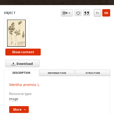
OBJECT
PL
EN
Show content
Download
DESCRIPTION
INFORMATION
STRUCTURE
Mentha arvensis L.
Resource type:
Image
More