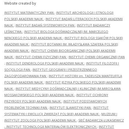
Website created by
INSTYTUT MATEMATYCZNY PAN
;
INSTYTUT ARCHEOLOGII I ETNOLOGII
POLSKIEJ AKADEMII NAUK
;
INSTYTUT BADAŃ LITERACKICH POLSKIEJ AKADEMII
NAUK
;
INSTYTUT BADAŃ SYSTEMOWYCH PAN
;
INSTYTUT BADAWCZY
LEŚNICTWA
;
INSTYTUT BIOLOGII DOŚWIADCZALNEJ IM. MARCELEGO
NENCKIEGO POLSKIEJ AKADEMII NAUK
;
INSTYTUT BIOLOGII SSAKÓW POLSKIEJ
AKADEMII NAUK
;
INSTYTUT BOTANIKI IM. WŁADYSŁAWA SZAFERA POLSKIEJ
AKADEMII NAUK
;
INSTYTUT CHEMII BIOORGANICZNEJ POLSKIEJ AKADEMII
NAUK
;
INSTYTUT CHEMII FIZYCZNEJ PAN
;
INSTYTUT CHEMII ORGANICZNEJ PAN
;
INSTYTUT DENDROLOGII POLSKIEJ AKADEMII NAUK
;
INSTYTUT FILOZOFII I
SOCJOLOGII PAN
;
INSTYTUT GEOGRAFII I PRZESTRZENNEGO
ZAGOSPODAROWANIA PAN
;
INSTYTUT HISTORII im. TADEUSZA MANTEUFFLA
POLSKIEJ AKADEMII NAUK
;
INSTYTUT JĘZYKA POLSKIEGO POLSKIEJ AKADEMII
NAUK
;
INSTYTUT MEDYCYNY DOŚWIADCZALNEJ I KLINICZNEJ IM.MIROSŁAWA
MOSSAKOWSKIEGO POLSKIEJ AKADEMII NAUK
;
INSTYTUT OCHRONY
PRZYRODY POLSKIEJ AKADEMII NAUK
;
INSTYTUT PODSTAWOWYCH
PROBLEMÓW TECHNIKI PAN
;
INSTYTUT SLAWISTYKI PAN
;
INSTYTUT
SYSTEMATYKI I EWOLUCJI ZWIERZĄT POLSKIEJ AKADEMII NAUK
;
MUZEUM I
INSTYTUT ZOOLOGII POLSKIEJ AKADEMII NAUK
;
SIEĆ BADAWCZA ŁUKASIEWICZ
- INSTYTUT TECHNOLOGII MATERIAŁÓW ELEKTRONICZNYCH
;
INSTYTUT