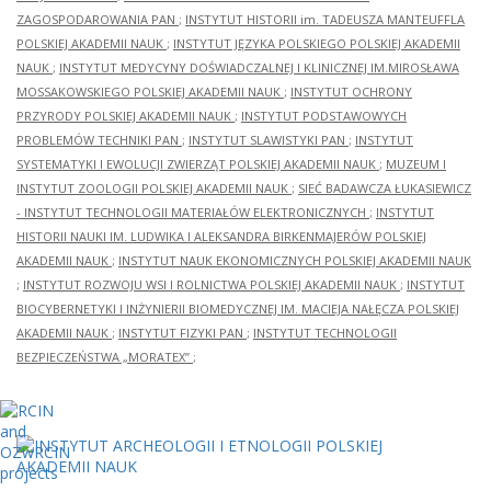
ZAGOSPODAROWANIA PAN
;
INSTYTUT HISTORII im. TADEUSZA MANTEUFFLA
POLSKIEJ AKADEMII NAUK
;
INSTYTUT JĘZYKA POLSKIEGO POLSKIEJ AKADEMII
NAUK
;
INSTYTUT MEDYCYNY DOŚWIADCZALNEJ I KLINICZNEJ IM.MIROSŁAWA
MOSSAKOWSKIEGO POLSKIEJ AKADEMII NAUK
;
INSTYTUT OCHRONY
PRZYRODY POLSKIEJ AKADEMII NAUK
;
INSTYTUT PODSTAWOWYCH
PROBLEMÓW TECHNIKI PAN
;
INSTYTUT SLAWISTYKI PAN
;
INSTYTUT
SYSTEMATYKI I EWOLUCJI ZWIERZĄT POLSKIEJ AKADEMII NAUK
;
MUZEUM I
INSTYTUT ZOOLOGII POLSKIEJ AKADEMII NAUK
;
SIEĆ BADAWCZA ŁUKASIEWICZ
- INSTYTUT TECHNOLOGII MATERIAŁÓW ELEKTRONICZNYCH
;
INSTYTUT
HISTORII NAUKI IM. LUDWIKA I ALEKSANDRA BIRKENMAJERÓW POLSKIEJ
AKADEMII NAUK
;
INSTYTUT NAUK EKONOMICZNYCH POLSKIEJ AKADEMII NAUK
;
INSTYTUT ROZWOJU WSI I ROLNICTWA POLSKIEJ AKADEMII NAUK
;
INSTYTUT
BIOCYBERNETYKI I INŻYNIERII BIOMEDYCZNEJ IM. MACIEJA NAŁĘCZA POLSKIEJ
AKADEMII NAUK
;
INSTYTUT FIZYKI PAN
;
INSTYTUT TECHNOLOGII
BEZPIECZEŃSTWA „MORATEX”
;