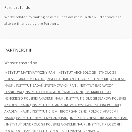
Partners funds
Works related to making new facilities available in the RCIN service are
also co-financed by the Partners.
PARTNERSHIP:
Website created by
INSTYTUT MATEMATYCZNY PAN
;
INSTYTUT ARCHEOLOGII I ETNOLOGII
POLSKIEJ AKADEMII NAUK
;
INSTYTUT BADAŃ LITERACKICH POLSKIEJ AKADEMII
NAUK
;
INSTYTUT BADAŃ SYSTEMOWYCH PAN
;
INSTYTUT BADAWCZY
LEŚNICTWA
;
INSTYTUT BIOLOGII DOŚWIADCZALNEJ IM. MARCELEGO
NENCKIEGO POLSKIEJ AKADEMII NAUK
;
INSTYTUT BIOLOGII SSAKÓW POLSKIEJ
AKADEMII NAUK
;
INSTYTUT BOTANIKI IM. WŁADYSŁAWA SZAFERA POLSKIEJ
AKADEMII NAUK
;
INSTYTUT CHEMII BIOORGANICZNEJ POLSKIEJ AKADEMII
NAUK
;
INSTYTUT CHEMII FIZYCZNEJ PAN
;
INSTYTUT CHEMII ORGANICZNEJ PAN
;
INSTYTUT DENDROLOGII POLSKIEJ AKADEMII NAUK
;
INSTYTUT FILOZOFII I
SOCJOLOGII PAN
;
INSTYTUT GEOGRAFII I PRZESTRZENNEGO