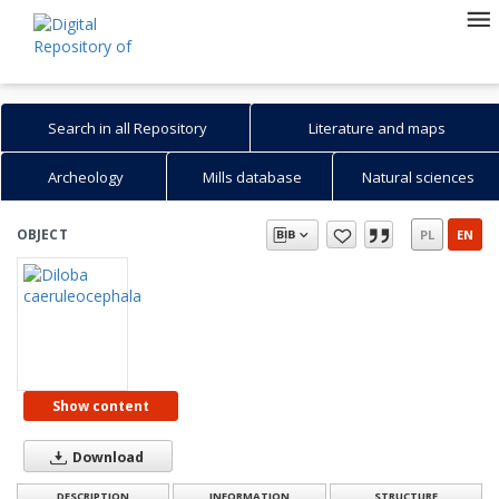
Search in all Repository
Literature and maps
Archeology
Mills database
Natural sciences
OBJECT
PL
EN
Show content
Download
DESCRIPTION
INFORMATION
STRUCTURE